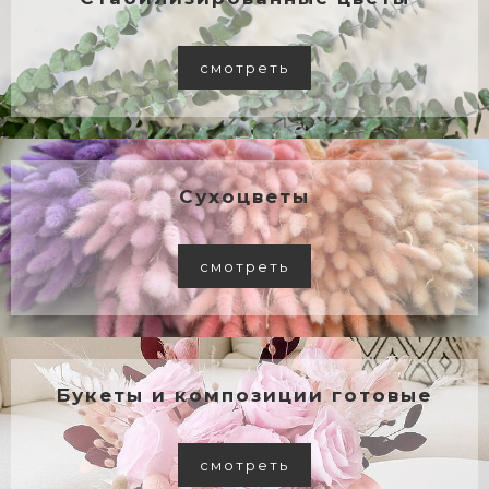
смотреть
Сухоцветы
смотреть
Букеты и композиции готовые
смотреть