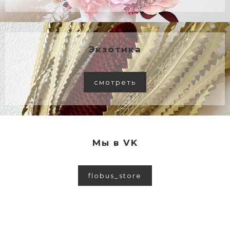
Экзотика
смотреть
Мы в VK
flobus_store