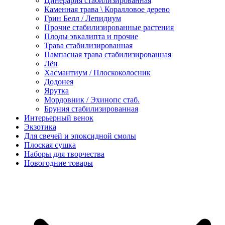
Цинерария стабилизированная
Каменная трава \ Коралловое дерево
Грин Белл / Лепидиум
Прочие стабилизированные растения
Плоды эвкалипта и прочие
Трава стабилизированная
Пампасная трава стабилизированная
Лён
Хасмантиум / Плоскоколосник
Додонея
Ярутка
Мордовник / Эхинопс стаб.
Бруния стабилизированная
Интерьерный венок
Экзотика
Для свечей и эпоксидной смолы
Плоская сушка
Наборы для творчества
Новогодние товары