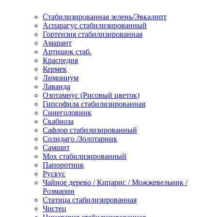
Стабилизированная зелень/Эвкалипт
Аспарагус стабилизированный
Гортензия стабилизированная
Амарант
Артишок стаб.
Краспедия
Кермек
Лимониум
Лаванда
Озотамнус (Рисовый цветок)
Гипсофила стабилизированная
Синеголовник
Скабиоза
Сафлор стабилизированный
Солидаго /Золотарник
Самшит
Мох стабилизированный
Папоротник
Рускус
Чайное дерево / Кипарис / Можжевельник /
Розмарин
Статица стабилизированная
Чистец