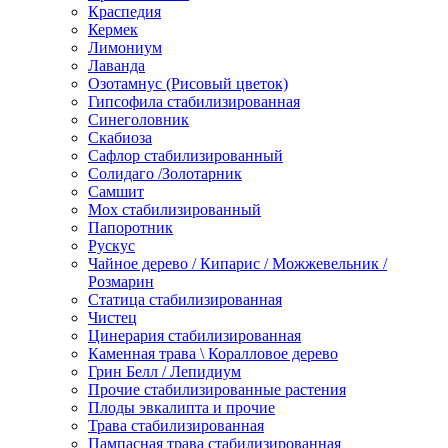
Краспедия
Кермек
Лимониум
Лаванда
Озотамнус (Рисовый цветок)
Гипсофила стабилизированная
Синеголовник
Скабиоза
Сафлор стабилизированный
Солидаго /Золотарник
Самшит
Мох стабилизированный
Папоротник
Рускус
Чайное дерево / Кипарис / Можжевельник /
Розмарин
Статица стабилизированная
Чистец
Цинерария стабилизированная
Каменная трава \ Коралловое дерево
Грин Белл / Лепидиум
Прочие стабилизированные растения
Плоды эвкалипта и прочие
Трава стабилизированная
Пампасная трава стабилизированная