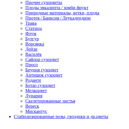
Прочие сухоцветы
Плоды эвкалипта / зомби фрукт
Природные материалы, ветки, плоды
Протея / Банксия / Леукадендрон
Трава
Статица
Флум
Булгур
Ворсянка
Дейзи
Василёк
Сафлор сухоцвет
Просо
Бруния сухоцвет
Артишок сухоцвет
Роданте
Ботао сухоцвет
Мелкоцвет
Лунария
Скелетированные листья
Вереск
Мискантус
Стабилизированные розы, гвоздики и др.цветы