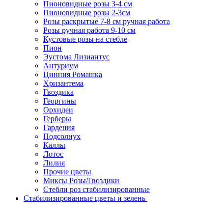
Пионовидные розы 3-4 см
Пионовидные розы 2-3см
Розы раскрытые 7-8 см ручная работа
Розы ручная работа 9-10 см
Кустовые розы на стебле
Пион
Эустома Лизиантус
Антуриум
Цинния Ромашка
Хризантема
Гвоздика
Георгины
Орхидеи
Герберы
Гардения
Подсолнух
Каллы
Лотос
Лилия
Прочие цветы
Миксы Розы/Гвоздики
Стебли роз стабилизированные
Стабилизированные цветы и зелень