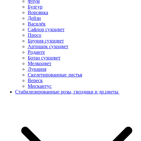
Флум
Булгур
Ворсянка
Дейзи
Василёк
Сафлор сухоцвет
Просо
Бруния сухоцвет
Артишок сухоцвет
Роданте
Ботао сухоцвет
Мелкоцвет
Лунария
Скелетированные листья
Вереск
Мискантус
Стабилизированные розы, гвоздики и др.цветы