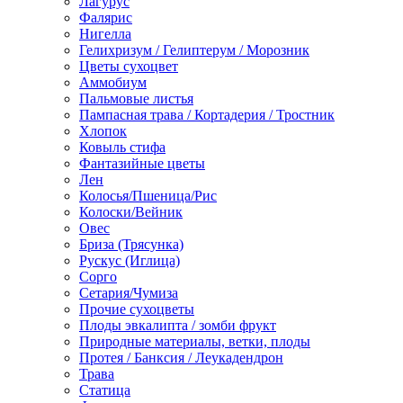
Лагурус
Фалярис
Нигелла
Гелихризум / Гелиптерум / Морозник
Цветы сухоцвет
Аммобиум
Пальмовые листья
Пампасная трава / Кортадерия / Тростник
Хлопок
Ковыль стифа
Фантазийные цветы
Лен
Колосья/Пшеница/Рис
Колоски/Вейник
Овес
Бриза (Трясунка)
Рускус (Иглица)
Сорго
Сетария/Чумиза
Прочие сухоцветы
Плоды эвкалипта / зомби фрукт
Природные материалы, ветки, плоды
Протея / Банксия / Леукадендрон
Трава
Статица