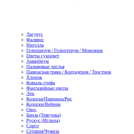
Лагурус
Фалярис
Нигелла
Гелихризум / Гелиптерум / Морозник
Цветы сухоцвет
Аммобиум
Пальмовые листья
Пампасная трава / Кортадерия / Тростник
Хлопок
Ковыль стифа
Фантазийные цветы
Лен
Колосья/Пшеница/Рис
Колоски/Вейник
Овес
Бриза (Трясунка)
Рускус (Иглица)
Сорго
Сетария/Чумиза