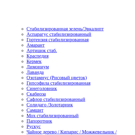
Стабилизированная зелень/Эвкалипт
Аспарагус стабилизированный
Гортензия стабилизированная
Амарант
Артишок стаб.
Краспедия
Кермек
Лимониум
Лаванда
Озотамнус (Рисовый цветок)
Гипсофила стабилизированная
Синеголовник
Скабиоза
Сафлор стабилизированный
Солидаго /Золотарник
Самшит
Мох стабилизированный
Папоротник
Рускус
Чайное дерево / Кипарис / Можжевельник /