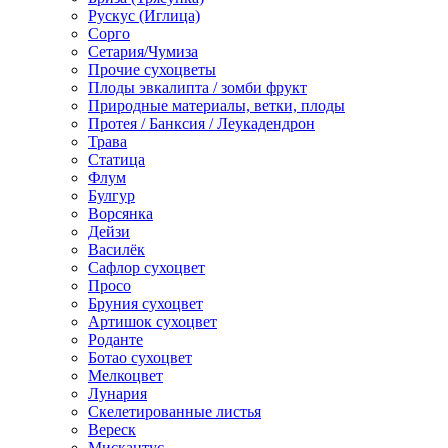
Рускус (Иглица)
Сорго
Сетария/Чумиза
Прочие сухоцветы
Плоды эвкалипта / зомби фрукт
Природные материалы, ветки, плоды
Протея / Банксия / Леукадендрон
Трава
Статица
Флум
Булгур
Ворсянка
Дейзи
Василёк
Сафлор сухоцвет
Просо
Бруния сухоцвет
Артишок сухоцвет
Роданте
Ботао сухоцвет
Мелкоцвет
Лунария
Скелетированные листья
Вереск
Мискантус