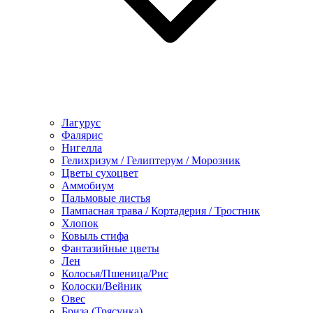
Лагурус
Фалярис
Нигелла
Гелихризум / Гелиптерум / Морозник
Цветы сухоцвет
Аммобиум
Пальмовые листья
Пампасная трава / Кортадерия / Тростник
Хлопок
Ковыль стифа
Фантазийные цветы
Лен
Колосья/Пшеница/Рис
Колоски/Вейник
Овес
Бриза (Трясунка)