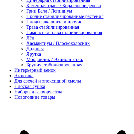
Цинерария стабилизированная
Каменная трава \ Коралловое дерево
Грин Белл / Лепидиум
Прочие стабилизированные растения
Плоды эвкалипта и прочие
Трава стабилизированная
Пампасная трава стабилизированная
Лён
Хасмантиум / Плоскоколосник
Додонея
Ярутка
Мордовник / Эхинопс стаб.
Бруния стабилизированная
Интерьерный венок
Экзотика
Для свечей и эпоксидной смолы
Плоская сушка
Наборы для творчества
Новогодние товары