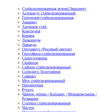
Стабилизированная зелень/Эвкалипт
Аспарагус стабилизированный
Гортензия стабилизированная
Амарант
Артишок стаб.
Краспедия
Кермек
Лимониум
Лаванда
Озотамнус (Рисовый цветок)
Гипсофила стабилизированная
Синеголовник
Скабиоза
Сафлор стабилизированный
Солидаго /Золотарник
Самшит
Мох стабилизированный
Папоротник
Рускус
Чайное дерево / Кипарис / Можжевельник /
Розмарин
Статица стабилизированная
Чистец