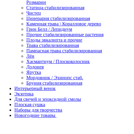
Розмарин
Статица стабилизированная
Чистец
Цинерария стабилизированная
Каменная трава \ Коралловое дерево
Грин Белл / Лепидиум
Прочие стабилизированные растения
Плоды эвкалипта и прочие
Трава стабилизированная
Пампасная трава стабилизированная
Лён
Хасмантиум / Плоскоколосник
Додонея
Ярутка
Мордовник / Эхинопс стаб.
Бруния стабилизированная
Интерьерный венок
Экзотика
Для свечей и эпоксидной смолы
Плоская сушка
Наборы для творчества
Новогодние товары