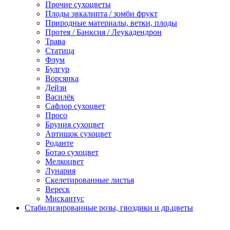
Прочие сухоцветы
Плоды эвкалипта / зомби фрукт
Природные материалы, ветки, плоды
Протея / Банксия / Леукадендрон
Трава
Статица
Флум
Булгур
Ворсянка
Дейзи
Василёк
Сафлор сухоцвет
Просо
Бруния сухоцвет
Артишок сухоцвет
Роданте
Ботао сухоцвет
Мелкоцвет
Лунария
Скелетированные листья
Вереск
Мискантус
Стабилизированные розы, гвоздики и др.цветы