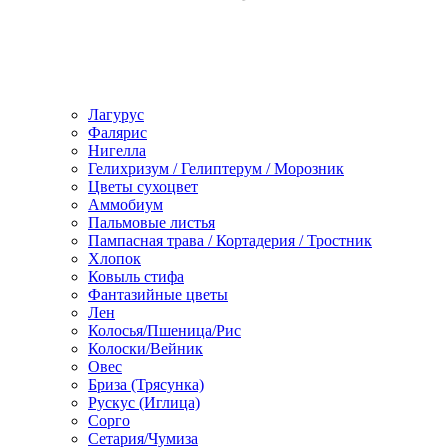
Лагурус
Фалярис
Нигелла
Гелихризум / Гелиптерум / Морозник
Цветы сухоцвет
Аммобиум
Пальмовые листья
Пампасная трава / Кортадерия / Тростник
Хлопок
Ковыль стифа
Фантазийные цветы
Лен
Колосья/Пшеница/Рис
Колоски/Вейник
Овес
Бриза (Трясунка)
Рускус (Иглица)
Сорго
Сетария/Чумиза