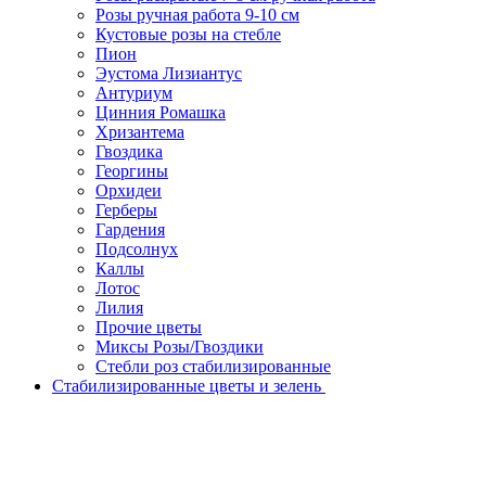
Розы ручная работа 9-10 см
Кустовые розы на стебле
Пион
Эустома Лизиантус
Антуриум
Цинния Ромашка
Хризантема
Гвоздика
Георгины
Орхидеи
Герберы
Гардения
Подсолнух
Каллы
Лотос
Лилия
Прочие цветы
Миксы Розы/Гвоздики
Стебли роз стабилизированные
Стабилизированные цветы и зелень