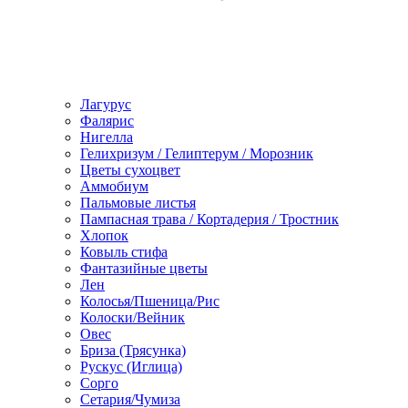
Лагурус
Фалярис
Нигелла
Гелихризум / Гелиптерум / Морозник
Цветы сухоцвет
Аммобиум
Пальмовые листья
Пампасная трава / Кортадерия / Тростник
Хлопок
Ковыль стифа
Фантазийные цветы
Лен
Колосья/Пшеница/Рис
Колоски/Вейник
Овес
Бриза (Трясунка)
Рускус (Иглица)
Сорго
Сетария/Чумиза