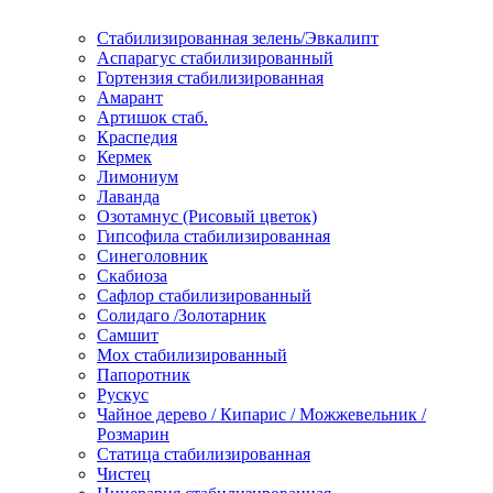
Стабилизированная зелень/Эвкалипт
Аспарагус стабилизированный
Гортензия стабилизированная
Амарант
Артишок стаб.
Краспедия
Кермек
Лимониум
Лаванда
Озотамнус (Рисовый цветок)
Гипсофила стабилизированная
Синеголовник
Скабиоза
Сафлор стабилизированный
Солидаго /Золотарник
Самшит
Мох стабилизированный
Папоротник
Рускус
Чайное дерево / Кипарис / Можжевельник /
Розмарин
Статица стабилизированная
Чистец