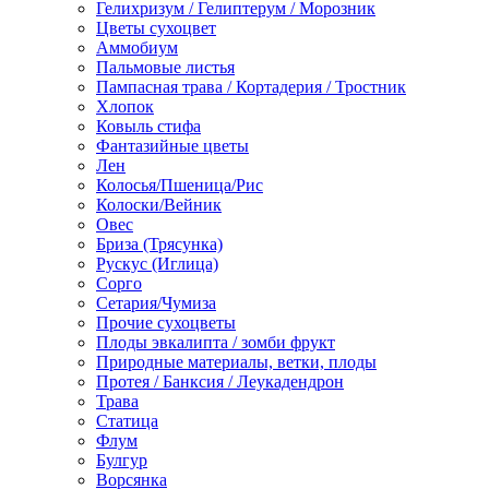
Гелихризум / Гелиптерум / Морозник
Цветы сухоцвет
Аммобиум
Пальмовые листья
Пампасная трава / Кортадерия / Тростник
Хлопок
Ковыль стифа
Фантазийные цветы
Лен
Колосья/Пшеница/Рис
Колоски/Вейник
Овес
Бриза (Трясунка)
Рускус (Иглица)
Сорго
Сетария/Чумиза
Прочие сухоцветы
Плоды эвкалипта / зомби фрукт
Природные материалы, ветки, плоды
Протея / Банксия / Леукадендрон
Трава
Статица
Флум
Булгур
Ворсянка