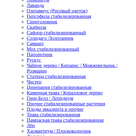
Лаванда
Озотамнус (Рисовый цветок)
Гипсофила стабилизированная
Синеголовник
Скабиоза
Сафлор стабилизированный
Солидаго /Золотарник
Самшит
Мох стабилизированный
Папоротник
Рускус
Чайное дерево / Кипарис / Можжевельник /
Розмарин
Статица стабилизированная
Чистец
Цинерария стабилизированная
Каменная трава \ Коралловое дерево
Грин Белл / Лепидиум
Прочие стабилизированные растения
Плоды эвкалипта и прочие
Трава стабилизированная
Пампасная трава стабилизированная
Лён
Хасмантиум / Плоскоколосник