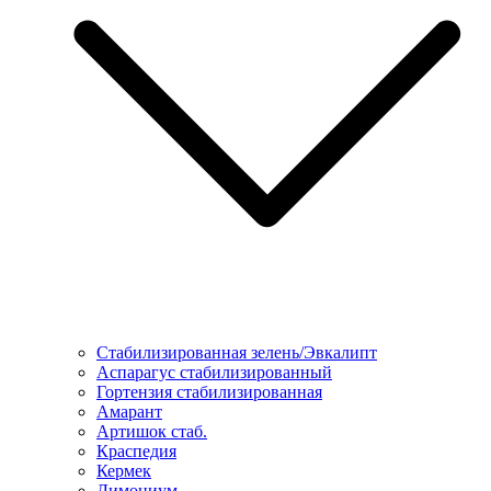
Стабилизированная зелень/Эвкалипт
Аспарагус стабилизированный
Гортензия стабилизированная
Амарант
Артишок стаб.
Краспедия
Кермек
Лимониум