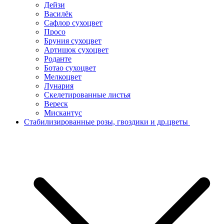
Дейзи
Василёк
Сафлор сухоцвет
Просо
Бруния сухоцвет
Артишок сухоцвет
Роданте
Ботао сухоцвет
Мелкоцвет
Лунария
Скелетированные листья
Вереск
Мискантус
Стабилизированные розы, гвоздики и др.цветы