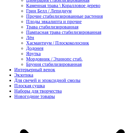
Цинерария стабилизированная
Каменная трава \ Коралловое дерево
Грин Белл / Лепидиум
Прочие стабилизированные растения
Плоды эвкалипта и прочие
Трава стабилизированная
Пампасная трава стабилизированная
Лён
Хасмантиум / Плоскоколосник
Додонея
Ярутка
Мордовник / Эхинопс стаб.
Бруния стабилизированная
Интерьерный венок
Экзотика
Для свечей и эпоксидной смолы
Плоская сушка
Наборы для творчества
Новогодние товары