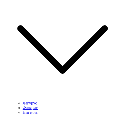
Лагурус
Фалярис
Нигелла