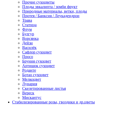
Прочие сухоцветы
Плоды эвкалипта / зомби фрукт
Природные материалы, ветки, плоды
Протея / Банксия / Леукадендрон
Трава
Статица
Флум
Булгур
Ворсянка
Дейзи
Василёк
Сафлор сухоцвет
Просо
Бруния сухоцвет
Артишок сухоцвет
Роданте
Ботао сухоцвет
Мелкоцвет
Лунария
Скелетированные листья
Вереск
Мискантус
Стабилизированные розы, гвоздики и др.цветы