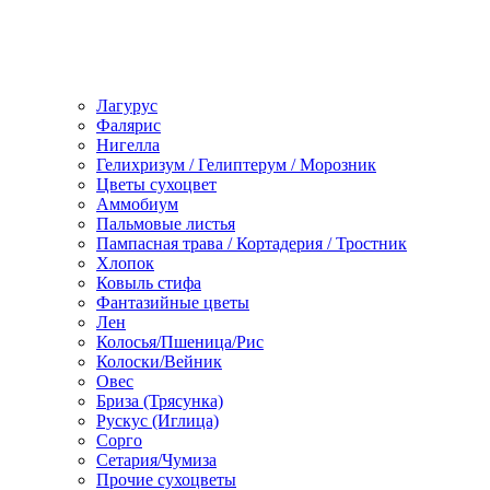
Лагурус
Фалярис
Нигелла
Гелихризум / Гелиптерум / Морозник
Цветы сухоцвет
Аммобиум
Пальмовые листья
Пампасная трава / Кортадерия / Тростник
Хлопок
Ковыль стифа
Фантазийные цветы
Лен
Колосья/Пшеница/Рис
Колоски/Вейник
Овес
Бриза (Трясунка)
Рускус (Иглица)
Сорго
Сетария/Чумиза
Прочие сухоцветы