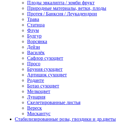
Плоды эвкалипта / зомби фрукт
Природные материалы, ветки, плоды
Протея / Банксия / Леукадендрон
Трава
Статица
Флум
Булгур
Ворсянка
Дейзи
Василёк
Сафлор сухоцвет
Просо
Бруния сухоцвет
Артишок сухоцвет
Роданте
Ботао сухоцвет
Мелкоцвет
Лунария
Скелетированные листья
Вереск
Мискантус
Стабилизированные розы, гвоздики и др.цветы