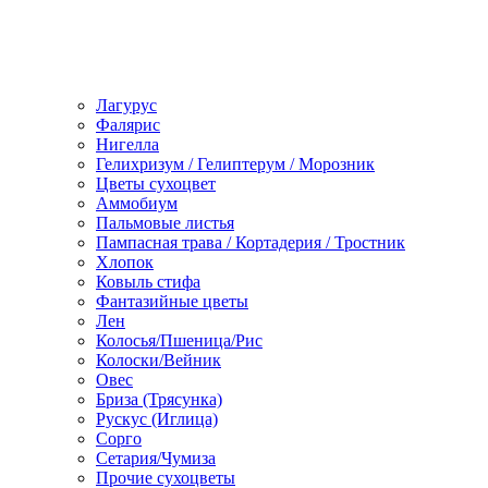
Лагурус
Фалярис
Нигелла
Гелихризум / Гелиптерум / Морозник
Цветы сухоцвет
Аммобиум
Пальмовые листья
Пампасная трава / Кортадерия / Тростник
Хлопок
Ковыль стифа
Фантазийные цветы
Лен
Колосья/Пшеница/Рис
Колоски/Вейник
Овес
Бриза (Трясунка)
Рускус (Иглица)
Сорго
Сетария/Чумиза
Прочие сухоцветы