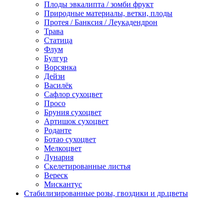
Плоды эвкалипта / зомби фрукт
Природные материалы, ветки, плоды
Протея / Банксия / Леукадендрон
Трава
Статица
Флум
Булгур
Ворсянка
Дейзи
Василёк
Сафлор сухоцвет
Просо
Бруния сухоцвет
Артишок сухоцвет
Роданте
Ботао сухоцвет
Мелкоцвет
Лунария
Скелетированные листья
Вереск
Мискантус
Стабилизированные розы, гвоздики и др.цветы