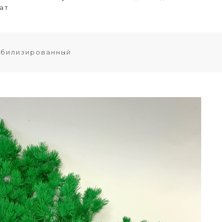
ат
абилизированный