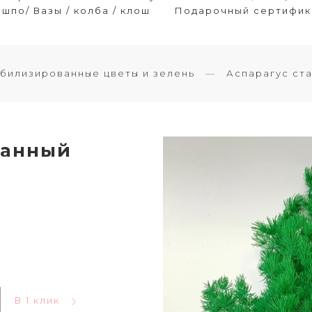
шпо/ Вазы / колба / клош
Подарочный сертифик
билизированные цветы и зелень
Аспарагус ст
ванный
В 1 клик