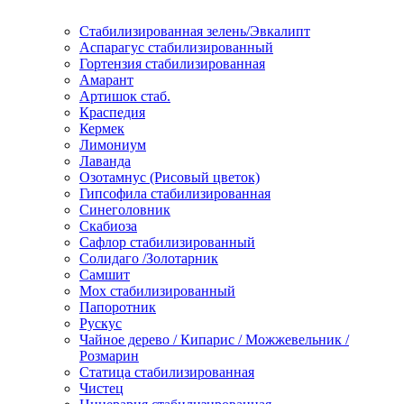
Стабилизированная зелень/Эвкалипт
Аспарагус стабилизированный
Гортензия стабилизированная
Амарант
Артишок стаб.
Краспедия
Кермек
Лимониум
Лаванда
Озотамнус (Рисовый цветок)
Гипсофила стабилизированная
Синеголовник
Скабиоза
Сафлор стабилизированный
Солидаго /Золотарник
Самшит
Мох стабилизированный
Папоротник
Рускус
Чайное дерево / Кипарис / Можжевельник /
Розмарин
Статица стабилизированная
Чистец