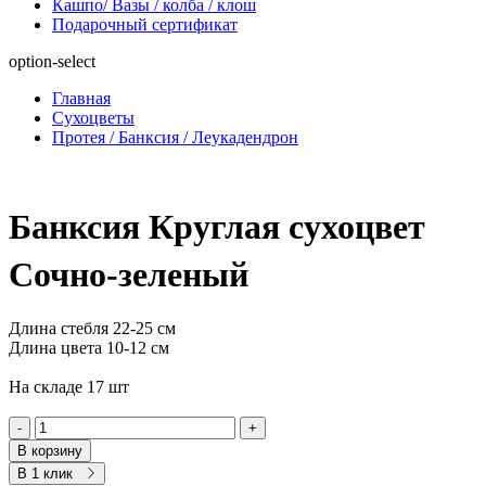
Кашпо/ Вазы / колба / клош
Подарочный сертификат
option-select
Главная
Сухоцветы
Протея / Банксия / Леукадендрон
Банксия Круглая сухоцвет
Сочно-зеленый
Длина стебля 22-25 см
Длина цвета 10-12 см
На складе 17 шт
-
+
В корзину
В 1 клик