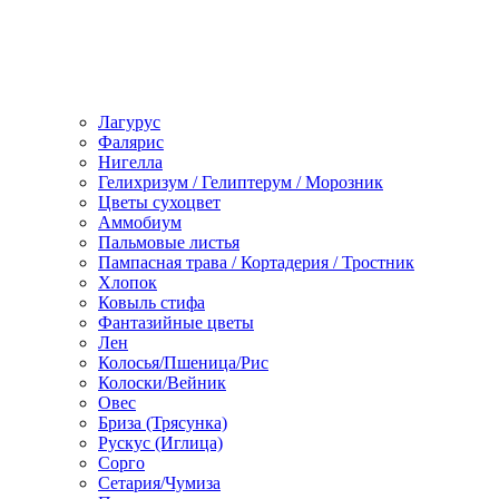
Лагурус
Фалярис
Нигелла
Гелихризум / Гелиптерум / Морозник
Цветы сухоцвет
Аммобиум
Пальмовые листья
Пампасная трава / Кортадерия / Тростник
Хлопок
Ковыль стифа
Фантазийные цветы
Лен
Колосья/Пшеница/Рис
Колоски/Вейник
Овес
Бриза (Трясунка)
Рускус (Иглица)
Сорго
Сетария/Чумиза