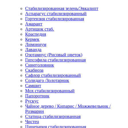
Стабилизированная зелень/Эвкалипт
Аспарагус стабилизированный
Гортензия стабилизированная
Амарант
Артишок стаб.
Краспедия
Кермек
Лимониум
Лаванда
Озотамнус (Рисовый цветок)
Гипсофила стабилизированная
Синеголовник
Скабиоза
Сафлор стабилизированный
Солидаго /Золотарник
Самшит
Мох стабилизированный
Папоротник
Рускус
Чайное дерево / Кипарис / Можжевельник /
Розмарин
Статица стабилизированная
Чистец
Цинерария стабилизированная