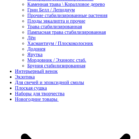
Каменная трава \ Коралловое дерево
Грин Белл / Лепидиум
Прочие стабилизированные растения
Плоды эвкалипта и прочие
Трава стабилизированная
Пампасная трава стабилизированная
Лён
Хасмантиум / Плоскоколосник
Додонея
Ярутка
Мордовник / Эхинопс стаб.
Бруния стабилизированная
Интерьерный венок
Экзотика
Для свечей и эпоксидной смолы
Плоская сушка
Наборы для творчества
Новогодние товары