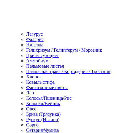
Лагурус
Фалярис
Нигелла
Гелихризум / Гелиптерум / Морозник
Цветы сухоцвет
Аммобиум
Пальмовые листья
Пампасная трава / Кортадерия / Тростник
Хлопок
Ковыль стифа
Фантазийные цветы
Лен
Колосья/Пшеница/Рис
Колоски/Вейник
Овес
Бриза (Трясунка)
Рускус (Иглица)
Сорго
Сетария/Чумиза