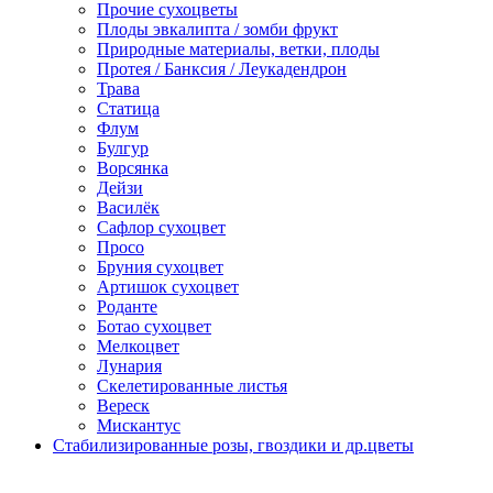
Прочие сухоцветы
Плоды эвкалипта / зомби фрукт
Природные материалы, ветки, плоды
Протея / Банксия / Леукадендрон
Трава
Статица
Флум
Булгур
Ворсянка
Дейзи
Василёк
Сафлор сухоцвет
Просо
Бруния сухоцвет
Артишок сухоцвет
Роданте
Ботао сухоцвет
Мелкоцвет
Лунария
Скелетированные листья
Вереск
Мискантус
Стабилизированные розы, гвоздики и др.цветы