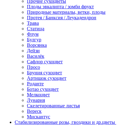
Прочие сухоцветы
Плоды эвкалипта / зомби фрукт
Природные материалы, ветки, плоды
Протея / Банксия / Леукадендрон
Трава
Статица
Флум
Булгур
Ворсянка
Дейзи
Василёк
Сафлор сухоцвет
Просо
Бруния сухоцвет
Артишок сухоцвет
Роданте
Ботао сухоцвет
Мелкоцвет
Лунария
Скелетированные листья
Вереск
Мискантус
Стабилизированные розы, гвоздики и др.цветы