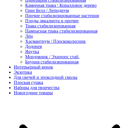
Цинерария стабилизированная
Каменная трава \ Коралловое дерево
Грин Белл / Лепидиум
Прочие стабилизированные растения
Плоды эвкалипта и прочие
Трава стабилизированная
Пампасная трава стабилизированная
Лён
Хасмантиум / Плоскоколосник
Додонея
Ярутка
Мордовник / Эхинопс стаб.
Бруния стабилизированная
Интерьерный венок
Экзотика
Для свечей и эпоксидной смолы
Плоская сушка
Наборы для творчества
Новогодние товары