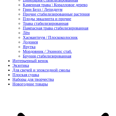
Цинерария стабилизированная
Каменная трава \ Коралловое дерево
Грин Белл / Лепидиум
Прочие стабилизированные растения
Плоды эвкалипта и прочие
Трава стабилизированная
Пампасная трава стабилизированная
Лён
Хасмантиум / Плоскоколосник
Додонея
Ярутка
Мордовник / Эхинопс стаб.
Бруния стабилизированная
Интерьерный венок
Экзотика
Для свечей и эпоксидной смолы
Плоская сушка
Наборы для творчества
Новогодние товары