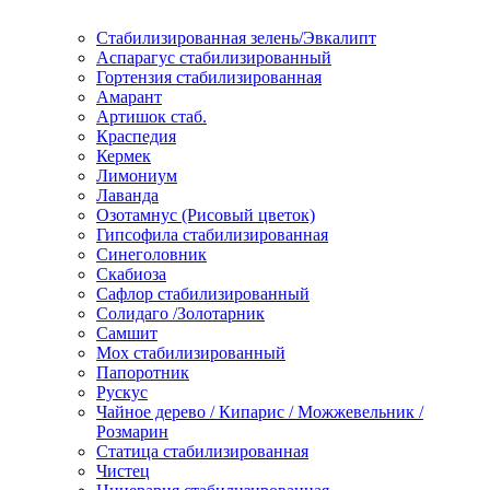
Стабилизированная зелень/Эвкалипт
Аспарагус стабилизированный
Гортензия стабилизированная
Амарант
Артишок стаб.
Краспедия
Кермек
Лимониум
Лаванда
Озотамнус (Рисовый цветок)
Гипсофила стабилизированная
Синеголовник
Скабиоза
Сафлор стабилизированный
Солидаго /Золотарник
Самшит
Мох стабилизированный
Папоротник
Рускус
Чайное дерево / Кипарис / Можжевельник /
Розмарин
Статица стабилизированная
Чистец