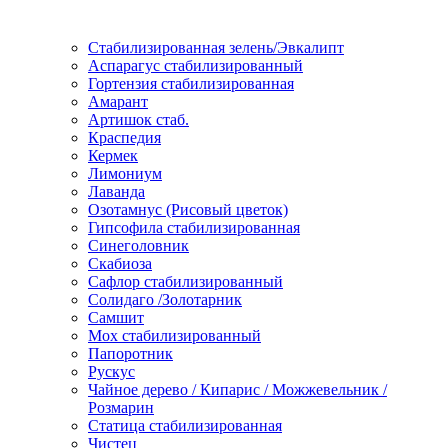
Стабилизированная зелень/Эвкалипт
Аспарагус стабилизированный
Гортензия стабилизированная
Амарант
Артишок стаб.
Краспедия
Кермек
Лимониум
Лаванда
Озотамнус (Рисовый цветок)
Гипсофила стабилизированная
Синеголовник
Скабиоза
Сафлор стабилизированный
Солидаго /Золотарник
Самшит
Мох стабилизированный
Папоротник
Рускус
Чайное дерево / Кипарис / Можжевельник /
Розмарин
Статица стабилизированная
Чистец