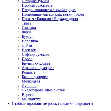
Сетария/Чумиза
Прочие сухоцветы
Плоды эвкалипта / зомби фрукт
Природные материалы, ветки, плоды
Протея / Банксия / Леукадендрон
Трава
Статица
Флум
Булгур
Ворсянка
Дейзи
Василёк
Сафлор сухоцвет
Просо
Бруния сухоцвет
Артишок сухоцвет
Роданте
Ботао сухоцвет
Мелкоцвет
Лунария
Скелетированные листья
Вереск
Мискантус
Стабилизированные розы, гвоздики и др.цветы