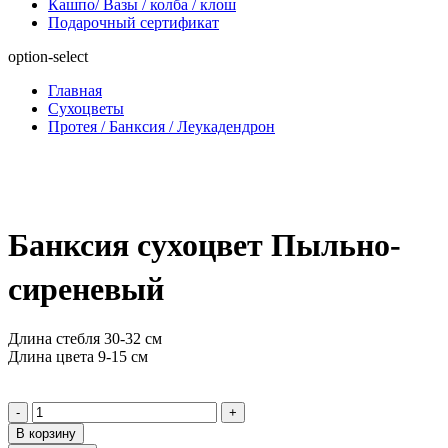
Кашпо/ Вазы / колба / клош
Подарочный сертификат
option-select
Главная
Сухоцветы
Протея / Банксия / Леукадендрон
Банксия сухоцвет Пыльно-
сиреневый
Длина стебля 30-32 см
Длина цвета 9-15 см
-
+
В корзину