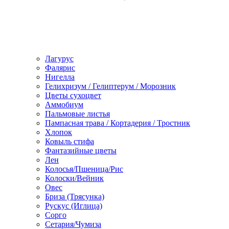
Лагурус
Фалярис
Нигелла
Гелихризум / Гелиптерум / Морозник
Цветы сухоцвет
Аммобиум
Пальмовые листья
Пампасная трава / Кортадерия / Тростник
Хлопок
Ковыль стифа
Фантазийные цветы
Лен
Колосья/Пшеница/Рис
Колоски/Вейник
Овес
Бриза (Трясунка)
Рускус (Иглица)
Сорго
Сетария/Чумиза