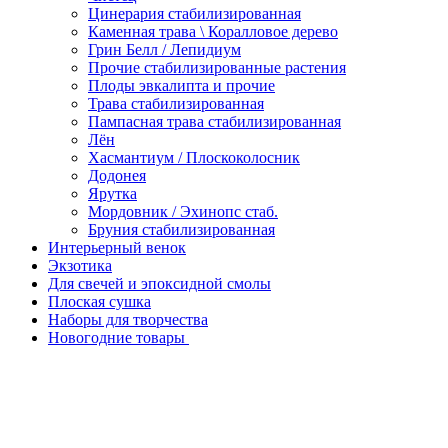
Цинерария стабилизированная
Каменная трава \ Коралловое дерево
Грин Белл / Лепидиум
Прочие стабилизированные растения
Плоды эвкалипта и прочие
Трава стабилизированная
Пампасная трава стабилизированная
Лён
Хасмантиум / Плоскоколосник
Додонея
Ярутка
Мордовник / Эхинопс стаб.
Бруния стабилизированная
Интерьерный венок
Экзотика
Для свечей и эпоксидной смолы
Плоская сушка
Наборы для творчества
Новогодние товары