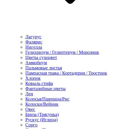
Лагурус
Фалярис
Нигелла
Гелихризум / Гелиптерум / Морозник
Цветы сухоцвет
Аммобиум
Пальмовые листья
Пампасная трава / Кортадерия / Тростник
Хлопок
Ковыль стифа
Фантазийные цветы
Лен
Колосья/Пшеница/Рис
Колоски/Вейник
Овес
Бриза (Трясунка)
Рускус (Иглица)
Сорго