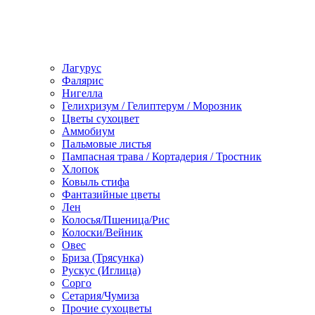
Лагурус
Фалярис
Нигелла
Гелихризум / Гелиптерум / Морозник
Цветы сухоцвет
Аммобиум
Пальмовые листья
Пампасная трава / Кортадерия / Тростник
Хлопок
Ковыль стифа
Фантазийные цветы
Лен
Колосья/Пшеница/Рис
Колоски/Вейник
Овес
Бриза (Трясунка)
Рускус (Иглица)
Сорго
Сетария/Чумиза
Прочие сухоцветы