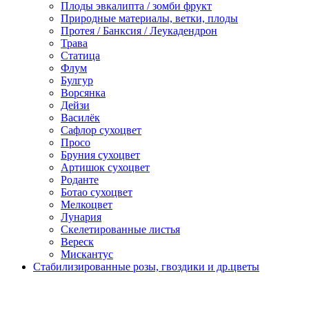
Плоды эвкалипта / зомби фрукт
Природные материалы, ветки, плоды
Протея / Банксия / Леукадендрон
Трава
Статица
Флум
Булгур
Ворсянка
Дейзи
Василёк
Сафлор сухоцвет
Просо
Бруния сухоцвет
Артишок сухоцвет
Роданте
Ботао сухоцвет
Мелкоцвет
Лунария
Скелетированные листья
Вереск
Мискантус
Стабилизированные розы, гвоздики и др.цветы