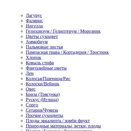
Лагурус
Фалярис
Нигелла
Гелихризум / Гелиптерум / Морозник
Цветы сухоцвет
Аммобиум
Пальмовые листья
Пампасная трава / Кортадерия / Тростник
Хлопок
Ковыль стифа
Фантазийные цветы
Лен
Колосья/Пшеница/Рис
Колоски/Вейник
Овес
Бриза (Трясунка)
Рускус (Иглица)
Сорго
Сетария/Чумиза
Прочие сухоцветы
Плоды эвкалипта / зомби фрукт
Природные материалы, ветки, плоды