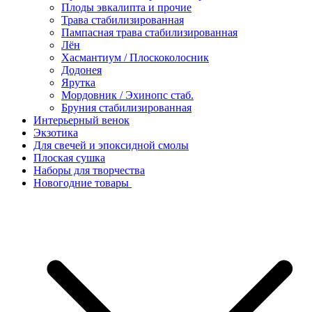
Плоды эвкалипта и прочие
Трава стабилизированная
Пампасная трава стабилизированная
Лён
Хасмантиум / Плоскоколосник
Додонея
Ярутка
Мордовник / Эхинопс стаб.
Бруния стабилизированная
Интерьерный венок
Экзотика
Для свечей и эпоксидной смолы
Плоская сушка
Наборы для творчества
Новогодние товары