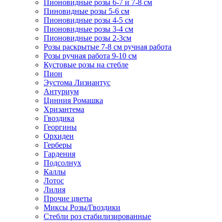
Пионовидные розы 6-7 и 7-8 см
Пиновидные розы 5-6 см
Пионовидные розы 4-5 см
Пионовидные розы 3-4 см
Пионовидные розы 2-3см
Розы раскрытые 7-8 см ручная работа
Розы ручная работа 9-10 см
Кустовые розы на стебле
Пион
Эустома Лизиантус
Антуриум
Цинния Ромашка
Хризантема
Гвоздика
Георгины
Орхидеи
Герберы
Гардения
Подсолнух
Каллы
Лотос
Лилия
Прочие цветы
Миксы Розы/Гвоздики
Стебли роз стабилизированные