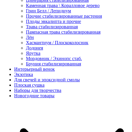
Цинерария стабилизированная
Каменная трава \ Коралловое дерево
Грин Белл / Лепидиум
Прочие стабилизированные растения
Плоды эвкалипта и прочие
Трава стабилизированная
Пампасная трава стабилизированная
Лён
Хасмантиум / Плоскоколосник
Додонея
Ярутка
Мордовник / Эхинопс стаб.
Бруния стабилизированная
Интерьерный венок
Экзотика
Для свечей и эпоксидной смолы
Плоская сушка
Наборы для творчества
Новогодние товары