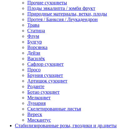
Прочие сухоцветы
Плоды эвкалипта / зомби фрукт
Природные материалы, ветки, плоды
Протея / Банксия / Леукадендрон
Трава
Статица
Флум
Булгур
Ворсянка
Дейзи
Василёк
Сафлор сухоцвет
Просо
Бруния сухоцвет
Артишок сухоцвет
Роданте
Ботао сухоцвет
Мелкоцвет
Лунария
Скелетированные листья
Вереск
Мискантус
Стабилизированные розы, гвоздики и др.цветы