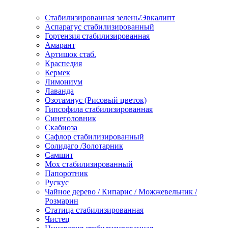
Стабилизированная зелень/Эвкалипт
Аспарагус стабилизированный
Гортензия стабилизированная
Амарант
Артишок стаб.
Краспедия
Кермек
Лимониум
Лаванда
Озотамнус (Рисовый цветок)
Гипсофила стабилизированная
Синеголовник
Скабиоза
Сафлор стабилизированный
Солидаго /Золотарник
Самшит
Мох стабилизированный
Папоротник
Рускус
Чайное дерево / Кипарис / Можжевельник /
Розмарин
Статица стабилизированная
Чистец