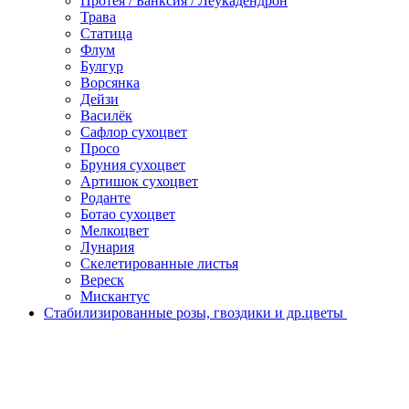
Протея / Банксия / Леукадендрон
Трава
Статица
Флум
Булгур
Ворсянка
Дейзи
Василёк
Сафлор сухоцвет
Просо
Бруния сухоцвет
Артишок сухоцвет
Роданте
Ботао сухоцвет
Мелкоцвет
Лунария
Скелетированные листья
Вереск
Мискантус
Стабилизированные розы, гвоздики и др.цветы