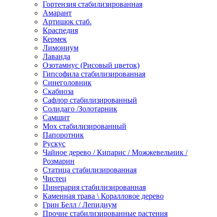
Гортензия стабилизированная
Амарант
Артишок стаб.
Краспедия
Кермек
Лимониум
Лаванда
Озотамнус (Рисовый цветок)
Гипсофила стабилизированная
Синеголовник
Скабиоза
Сафлор стабилизированный
Солидаго /Золотарник
Самшит
Мох стабилизированный
Папоротник
Рускус
Чайное дерево / Кипарис / Можжевельник /
Розмарин
Статица стабилизированная
Чистец
Цинерария стабилизированная
Каменная трава \ Коралловое дерево
Грин Белл / Лепидиум
Прочие стабилизированные растения