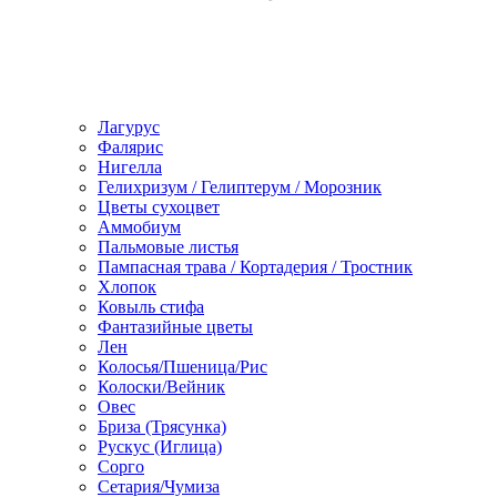
Лагурус
Фалярис
Нигелла
Гелихризум / Гелиптерум / Морозник
Цветы сухоцвет
Аммобиум
Пальмовые листья
Пампасная трава / Кортадерия / Тростник
Хлопок
Ковыль стифа
Фантазийные цветы
Лен
Колосья/Пшеница/Рис
Колоски/Вейник
Овес
Бриза (Трясунка)
Рускус (Иглица)
Сорго
Сетария/Чумиза