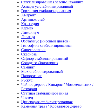
Стабилизированная зелень/Эвкалипт
Аспарагус стабилизированный
Гортензия стабилизированная
Амарант
Артишок стаб.
Краспедия
Кермек
Лимониум
Лаванда
Озотамнус (Рисовый цветок)
Гипсофила стабилизированная
Синеголовник
Скабиоза
Сафлор стабилизированный
Солидаго /Золотарник
Самшит
Мох стабилизированный
Папоротник
Рускус
Чайное дерево / Кипарис / Можжевельник /
Розмарин
Статица стабилизированная
Чистец
Цинерария стабилизированная
Каменная трава \ Коралловое дерево