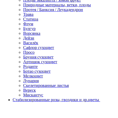
Плоды эвкалипта / зомби фрукт
Природные материалы, ветки, плоды
Протея / Банксия / Леукадендрон
Трава
Статица
Флум
Булгур
Ворсянка
Дейзи
Василёк
Сафлор сухоцвет
Просо
Бруния сухоцвет
Артишок сухоцвет
Роданте
Ботао сухоцвет
Мелкоцвет
Лунария
Скелетированные листья
Вереск
Мискантус
Стабилизированные розы, гвоздики и др.цветы