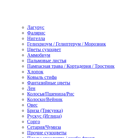
Лагурус
Фалярис
Нигелла
Гелихризум / Гелиптерум / Морозник
Цветы сухоцвет
Аммобиум
Пальмовые листья
Пампасная трава / Кортадерия / Тростник
Хлопок
Ковыль стифа
Фантазийные цветы
Лен
Колосья/Пшеница/Рис
Колоски/Вейник
Овес
Бриза (Трясунка)
Рускус (Иглица)
Сорго
Сетария/Чумиза
Прочие сухоцветы