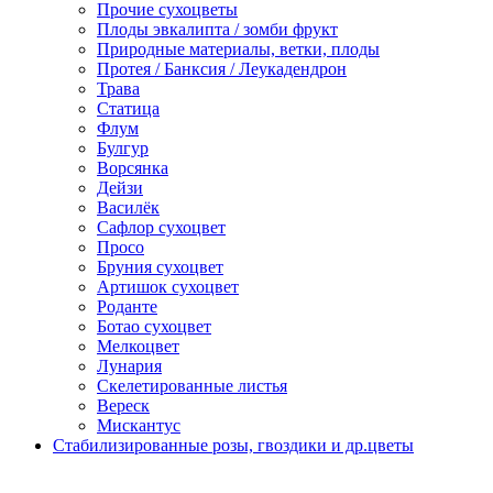
Прочие сухоцветы
Плоды эвкалипта / зомби фрукт
Природные материалы, ветки, плоды
Протея / Банксия / Леукадендрон
Трава
Статица
Флум
Булгур
Ворсянка
Дейзи
Василёк
Сафлор сухоцвет
Просо
Бруния сухоцвет
Артишок сухоцвет
Роданте
Ботао сухоцвет
Мелкоцвет
Лунария
Скелетированные листья
Вереск
Мискантус
Стабилизированные розы, гвоздики и др.цветы