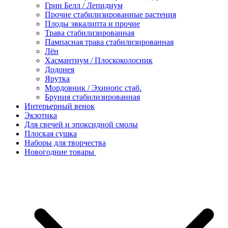
Грин Белл / Лепидиум
Прочие стабилизированные растения
Плоды эвкалипта и прочие
Трава стабилизированная
Пампасная трава стабилизированная
Лён
Хасмантиум / Плоскоколосник
Додонея
Ярутка
Мордовник / Эхинопс стаб.
Бруния стабилизированная
Интерьерный венок
Экзотика
Для свечей и эпоксидной смолы
Плоская сушка
Наборы для творчества
Новогодние товары