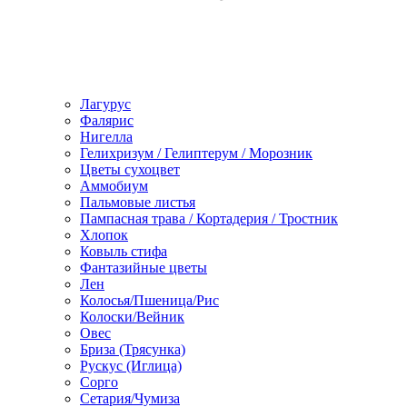
Лагурус
Фалярис
Нигелла
Гелихризум / Гелиптерум / Морозник
Цветы сухоцвет
Аммобиум
Пальмовые листья
Пампасная трава / Кортадерия / Тростник
Хлопок
Ковыль стифа
Фантазийные цветы
Лен
Колосья/Пшеница/Рис
Колоски/Вейник
Овес
Бриза (Трясунка)
Рускус (Иглица)
Сорго
Сетария/Чумиза