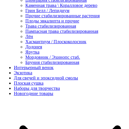
Цинерария стабилизированная
Каменная трава \ Коралловое дерево
Грин Белл / Лепидиум
Прочие стабилизированные растения
Плоды эвкалипта и прочие
Трава стабилизированная
Пампасная трава стабилизированная
Лён
Хасмантиум / Плоскоколосник
Додонея
Ярутка
Мордовник / Эхинопс стаб.
Бруния стабилизированная
Интерьерный венок
Экзотика
Для свечей и эпоксидной смолы
Плоская сушка
Наборы для творчества
Новогодние товары