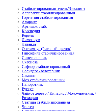
Стабилизированная зелень/Эвкалипт
Аспарагус стабилизированный
Гортензия стабилизированная
Амарант
Артишок стаб.
Краспедия
Кермек
Лимониум
Лаванда
Озотамнус (Рисовый цветок)
Гипсофила стабилизированная
Синеголовник
Скабиоза
Сафлор стабилизированный
Солидаго /Золотарник
Самшит
Мох стабилизированный
Папоротник
Рускус
Чайное дерево / Кипарис / Можжевельник /
Розмарин
Статица стабилизированная
Чистец