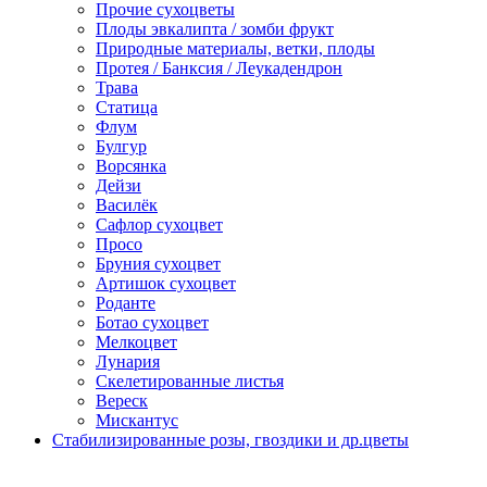
Прочие сухоцветы
Плоды эвкалипта / зомби фрукт
Природные материалы, ветки, плоды
Протея / Банксия / Леукадендрон
Трава
Статица
Флум
Булгур
Ворсянка
Дейзи
Василёк
Сафлор сухоцвет
Просо
Бруния сухоцвет
Артишок сухоцвет
Роданте
Ботао сухоцвет
Мелкоцвет
Лунария
Скелетированные листья
Вереск
Мискантус
Стабилизированные розы, гвоздики и др.цветы