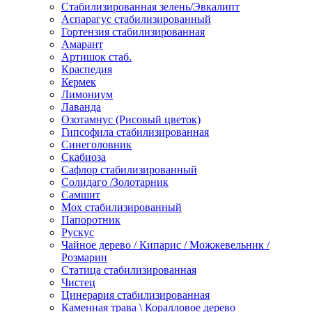
Стабилизированная зелень/Эвкалипт
Аспарагус стабилизированный
Гортензия стабилизированная
Амарант
Артишок стаб.
Краспедия
Кермек
Лимониум
Лаванда
Озотамнус (Рисовый цветок)
Гипсофила стабилизированная
Синеголовник
Скабиоза
Сафлор стабилизированный
Солидаго /Золотарник
Самшит
Мох стабилизированный
Папоротник
Рускус
Чайное дерево / Кипарис / Можжевельник /
Розмарин
Статица стабилизированная
Чистец
Цинерария стабилизированная
Каменная трава \ Коралловое дерево