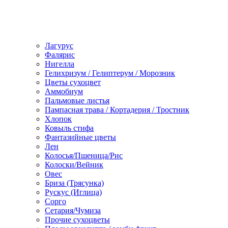
Лагурус
Фалярис
Нигелла
Гелихризум / Гелиптерум / Морозник
Цветы сухоцвет
Аммобиум
Пальмовые листья
Пампасная трава / Кортадерия / Тростник
Хлопок
Ковыль стифа
Фантазийные цветы
Лен
Колосья/Пшеница/Рис
Колоски/Вейник
Овес
Бриза (Трясунка)
Рускус (Иглица)
Сорго
Сетария/Чумиза
Прочие сухоцветы