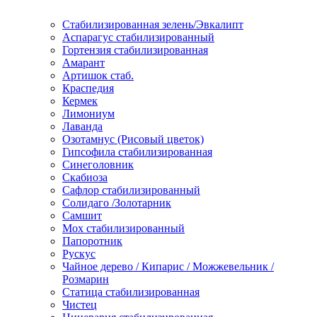
Стабилизированная зелень/Эвкалипт
Аспарагус стабилизированный
Гортензия стабилизированная
Амарант
Артишок стаб.
Краспедия
Кермек
Лимониум
Лаванда
Озотамнус (Рисовый цветок)
Гипсофила стабилизированная
Синеголовник
Скабиоза
Сафлор стабилизированный
Солидаго /Золотарник
Самшит
Мох стабилизированный
Папоротник
Рускус
Чайное дерево / Кипарис / Можжевельник /
Розмарин
Статица стабилизированная
Чистец