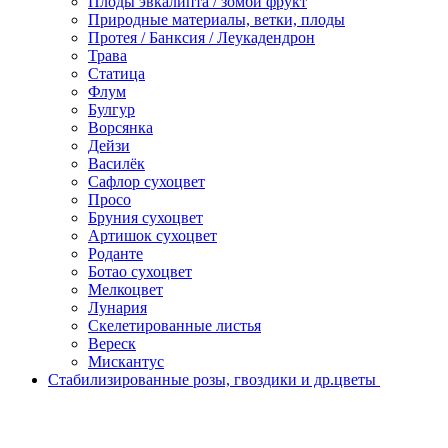
Плоды эвкалипта / зомби фрукт
Природные материалы, ветки, плоды
Протея / Банксия / Леукадендрон
Трава
Статица
Флум
Булгур
Ворсянка
Дейзи
Василёк
Сафлор сухоцвет
Просо
Бруния сухоцвет
Артишок сухоцвет
Роданте
Ботао сухоцвет
Мелкоцвет
Лунария
Скелетированные листья
Вереск
Мискантус
Стабилизированные розы, гвоздики и др.цветы