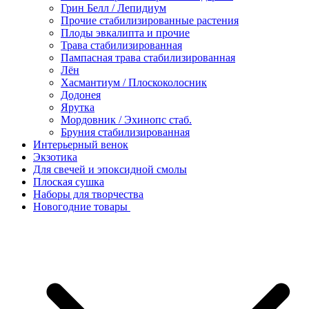
Грин Белл / Лепидиум
Прочие стабилизированные растения
Плоды эвкалипта и прочие
Трава стабилизированная
Пампасная трава стабилизированная
Лён
Хасмантиум / Плоскоколосник
Додонея
Ярутка
Мордовник / Эхинопс стаб.
Бруния стабилизированная
Интерьерный венок
Экзотика
Для свечей и эпоксидной смолы
Плоская сушка
Наборы для творчества
Новогодние товары