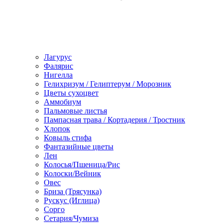
Лагурус
Фалярис
Нигелла
Гелихризум / Гелиптерум / Морозник
Цветы сухоцвет
Аммобиум
Пальмовые листья
Пампасная трава / Кортадерия / Тростник
Хлопок
Ковыль стифа
Фантазийные цветы
Лен
Колосья/Пшеница/Рис
Колоски/Вейник
Овес
Бриза (Трясунка)
Рускус (Иглица)
Сорго
Сетария/Чумиза