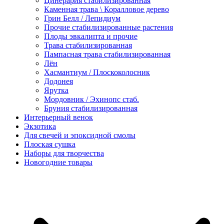
Цинерария стабилизированная
Каменная трава \ Коралловое дерево
Грин Белл / Лепидиум
Прочие стабилизированные растения
Плоды эвкалипта и прочие
Трава стабилизированная
Пампасная трава стабилизированная
Лён
Хасмантиум / Плоскоколосник
Додонея
Ярутка
Мордовник / Эхинопс стаб.
Бруния стабилизированная
Интерьерный венок
Экзотика
Для свечей и эпоксидной смолы
Плоская сушка
Наборы для творчества
Новогодние товары