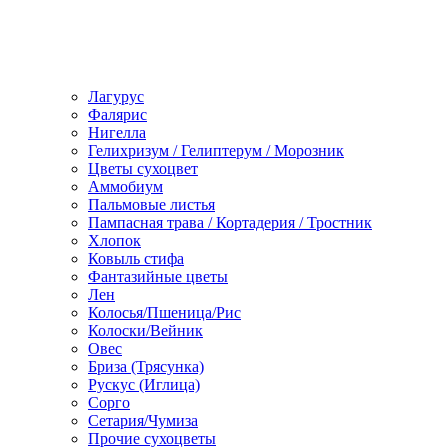
Лагурус
Фалярис
Нигелла
Гелихризум / Гелиптерум / Морозник
Цветы сухоцвет
Аммобиум
Пальмовые листья
Пампасная трава / Кортадерия / Тростник
Хлопок
Ковыль стифа
Фантазийные цветы
Лен
Колосья/Пшеница/Рис
Колоски/Вейник
Овес
Бриза (Трясунка)
Рускус (Иглица)
Сорго
Сетария/Чумиза
Прочие сухоцветы