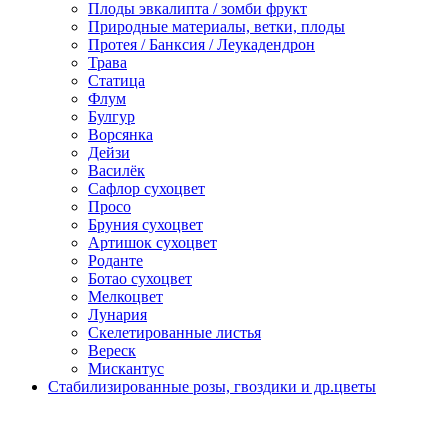
Плоды эвкалипта / зомби фрукт
Природные материалы, ветки, плоды
Протея / Банксия / Леукадендрон
Трава
Статица
Флум
Булгур
Ворсянка
Дейзи
Василёк
Сафлор сухоцвет
Просо
Бруния сухоцвет
Артишок сухоцвет
Роданте
Ботао сухоцвет
Мелкоцвет
Лунария
Скелетированные листья
Вереск
Мискантус
Стабилизированные розы, гвоздики и др.цветы