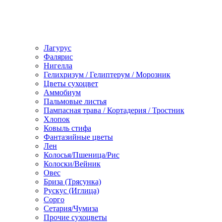
Лагурус
Фалярис
Нигелла
Гелихризум / Гелиптерум / Морозник
Цветы сухоцвет
Аммобиум
Пальмовые листья
Пампасная трава / Кортадерия / Тростник
Хлопок
Ковыль стифа
Фантазийные цветы
Лен
Колосья/Пшеница/Рис
Колоски/Вейник
Овес
Бриза (Трясунка)
Рускус (Иглица)
Сорго
Сетария/Чумиза
Прочие сухоцветы