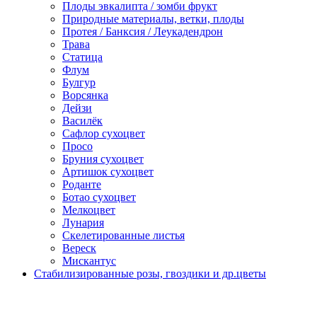
Плоды эвкалипта / зомби фрукт
Природные материалы, ветки, плоды
Протея / Банксия / Леукадендрон
Трава
Статица
Флум
Булгур
Ворсянка
Дейзи
Василёк
Сафлор сухоцвет
Просо
Бруния сухоцвет
Артишок сухоцвет
Роданте
Ботао сухоцвет
Мелкоцвет
Лунария
Скелетированные листья
Вереск
Мискантус
Стабилизированные розы, гвоздики и др.цветы