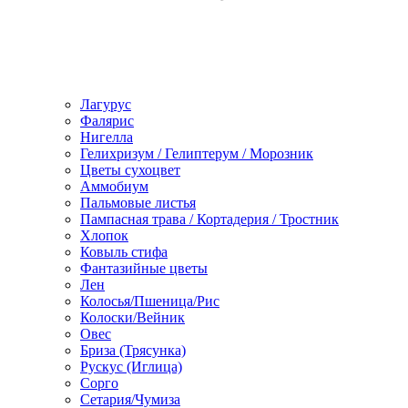
Лагурус
Фалярис
Нигелла
Гелихризум / Гелиптерум / Морозник
Цветы сухоцвет
Аммобиум
Пальмовые листья
Пампасная трава / Кортадерия / Тростник
Хлопок
Ковыль стифа
Фантазийные цветы
Лен
Колосья/Пшеница/Рис
Колоски/Вейник
Овес
Бриза (Трясунка)
Рускус (Иглица)
Сорго
Сетария/Чумиза