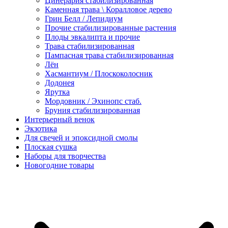
Цинерария стабилизированная
Каменная трава \ Коралловое дерево
Грин Белл / Лепидиум
Прочие стабилизированные растения
Плоды эвкалипта и прочие
Трава стабилизированная
Пампасная трава стабилизированная
Лён
Хасмантиум / Плоскоколосник
Додонея
Ярутка
Мордовник / Эхинопс стаб.
Бруния стабилизированная
Интерьерный венок
Экзотика
Для свечей и эпоксидной смолы
Плоская сушка
Наборы для творчества
Новогодние товары