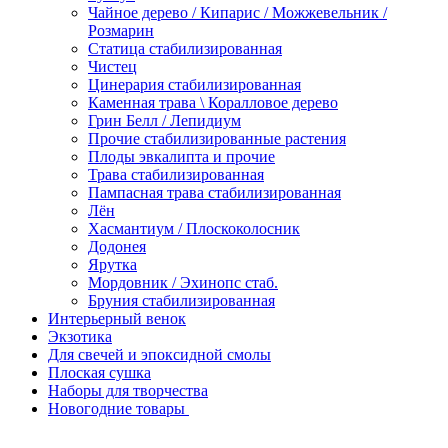
Чайное дерево / Кипарис / Можжевельник /
Розмарин
Статица стабилизированная
Чистец
Цинерария стабилизированная
Каменная трава \ Коралловое дерево
Грин Белл / Лепидиум
Прочие стабилизированные растения
Плоды эвкалипта и прочие
Трава стабилизированная
Пампасная трава стабилизированная
Лён
Хасмантиум / Плоскоколосник
Додонея
Ярутка
Мордовник / Эхинопс стаб.
Бруния стабилизированная
Интерьерный венок
Экзотика
Для свечей и эпоксидной смолы
Плоская сушка
Наборы для творчества
Новогодние товары