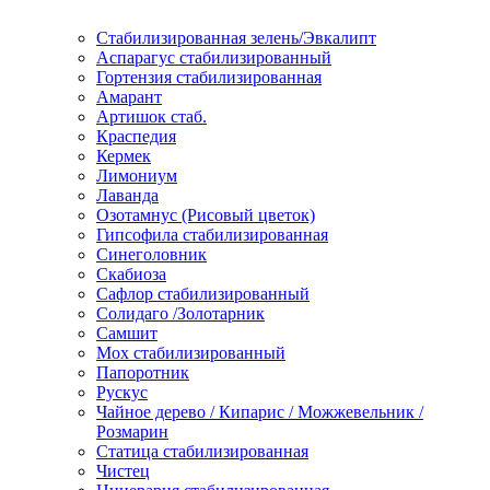
Стабилизированная зелень/Эвкалипт
Аспарагус стабилизированный
Гортензия стабилизированная
Амарант
Артишок стаб.
Краспедия
Кермек
Лимониум
Лаванда
Озотамнус (Рисовый цветок)
Гипсофила стабилизированная
Синеголовник
Скабиоза
Сафлор стабилизированный
Солидаго /Золотарник
Самшит
Мох стабилизированный
Папоротник
Рускус
Чайное дерево / Кипарис / Можжевельник /
Розмарин
Статица стабилизированная
Чистец