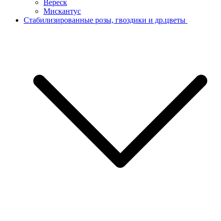
Вереск
Мискантус
Стабилизированные розы, гвоздики и др.цветы