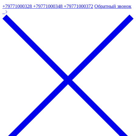
+79771000328 +79771000348 +79771000372
Обратный звонок