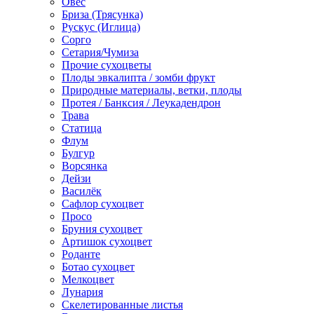
Овес
Бриза (Трясунка)
Рускус (Иглица)
Сорго
Сетария/Чумиза
Прочие сухоцветы
Плоды эвкалипта / зомби фрукт
Природные материалы, ветки, плоды
Протея / Банксия / Леукадендрон
Трава
Статица
Флум
Булгур
Ворсянка
Дейзи
Василёк
Сафлор сухоцвет
Просо
Бруния сухоцвет
Артишок сухоцвет
Роданте
Ботао сухоцвет
Мелкоцвет
Лунария
Скелетированные листья