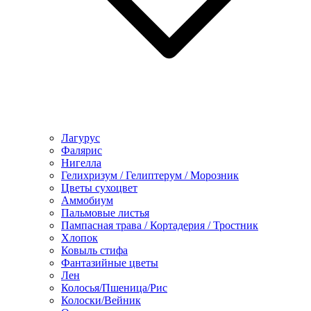
Лагурус
Фалярис
Нигелла
Гелихризум / Гелиптерум / Морозник
Цветы сухоцвет
Аммобиум
Пальмовые листья
Пампасная трава / Кортадерия / Тростник
Хлопок
Ковыль стифа
Фантазийные цветы
Лен
Колосья/Пшеница/Рис
Колоски/Вейник