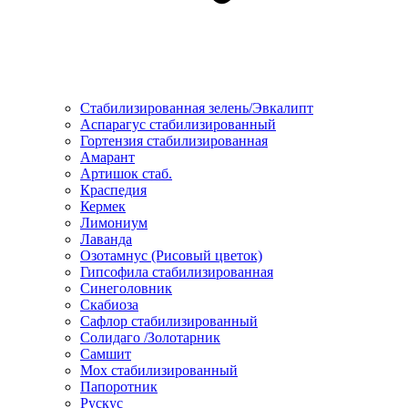
Стабилизированная зелень/Эвкалипт
Аспарагус стабилизированный
Гортензия стабилизированная
Амарант
Артишок стаб.
Краспедия
Кермек
Лимониум
Лаванда
Озотамнус (Рисовый цветок)
Гипсофила стабилизированная
Синеголовник
Скабиоза
Сафлор стабилизированный
Солидаго /Золотарник
Самшит
Мох стабилизированный
Папоротник
Рускус