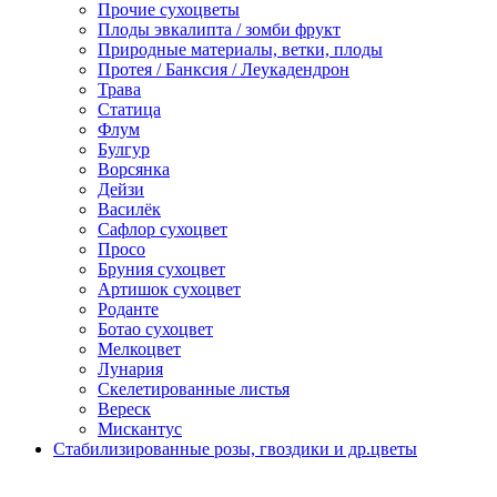
Прочие сухоцветы
Плоды эвкалипта / зомби фрукт
Природные материалы, ветки, плоды
Протея / Банксия / Леукадендрон
Трава
Статица
Флум
Булгур
Ворсянка
Дейзи
Василёк
Сафлор сухоцвет
Просо
Бруния сухоцвет
Артишок сухоцвет
Роданте
Ботао сухоцвет
Мелкоцвет
Лунария
Скелетированные листья
Вереск
Мискантус
Стабилизированные розы, гвоздики и др.цветы