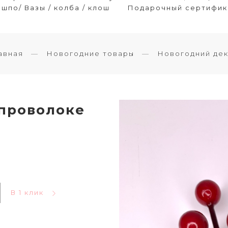
шпо/ Вазы / колба / клош
Подарочный сертифик
авная
Новогодние товары
Новогодний де
 проволоке
В 1 клик