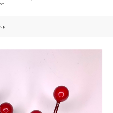
ат
кор