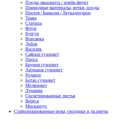
Плоды эвкалипта / зомби фрукт
Природные материалы, ветки, плоды
Протея / Банксия / Леукадендрон
Трава
Статица
Флум
Булгур
Ворсянка
Дейзи
Василёк
Сафлор сухоцвет
Просо
Бруния сухоцвет
Артишок сухоцвет
Роданте
Ботао сухоцвет
Мелкоцвет
Лунария
Скелетированные листья
Вереск
Мискантус
Стабилизированные розы, гвоздики и др.цветы