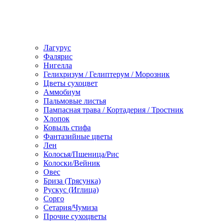
Лагурус
Фалярис
Нигелла
Гелихризум / Гелиптерум / Морозник
Цветы сухоцвет
Аммобиум
Пальмовые листья
Пампасная трава / Кортадерия / Тростник
Хлопок
Ковыль стифа
Фантазийные цветы
Лен
Колосья/Пшеница/Рис
Колоски/Вейник
Овес
Бриза (Трясунка)
Рускус (Иглица)
Сорго
Сетария/Чумиза
Прочие сухоцветы