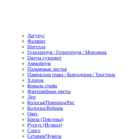
Лагурус
Фалярис
Нигелла
Гелихризум / Гелиптерум / Морозник
Цветы сухоцвет
Аммобиум
Пальмовые листья
Пампасная трава / Кортадерия / Тростник
Хлопок
Ковыль стифа
Фантазийные цветы
Лен
Колосья/Пшеница/Рис
Колоски/Вейник
Овес
Бриза (Трясунка)
Рускус (Иглица)
Сорго
Сетария/Чумиза