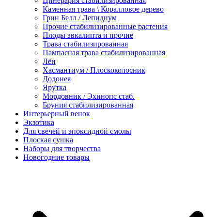
Цинерария стабилизированная
Каменная трава \ Коралловое дерево
Грин Белл / Лепидиум
Прочие стабилизированные растения
Плоды эвкалипта и прочие
Трава стабилизированная
Пампасная трава стабилизированная
Лён
Хасмантиум / Плоскоколосник
Додонея
Ярутка
Мордовник / Эхинопс стаб.
Бруния стабилизированная
Интерьерный венок
Экзотика
Для свечей и эпоксидной смолы
Плоская сушка
Наборы для творчества
Новогодние товары