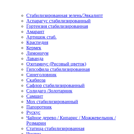
Стабилизированная зелень/Эвкалипт
Аспарагус стабилизированный
Гортензия стабилизированная
Амарант
Артишок стаб.
Краспедия
Кермек
Лимониум
Лаванда
Озотамнус (Рисовый цветок)
Гипсофила стабилизированная
Синеголовник
Скабиоза
Сафлор стабилизированный
Солидаго /Золотарник
Самшит
Мох стабилизированный
Папоротник
Рускус
Чайное дерево / Кипарис / Можжевельник /
Розмарин
Статица стабилизированная
Чистец