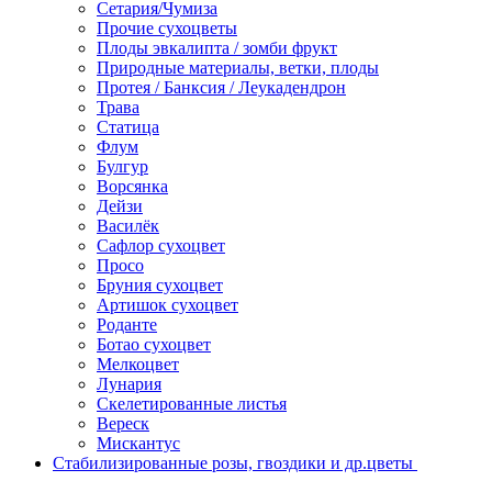
Сетария/Чумиза
Прочие сухоцветы
Плоды эвкалипта / зомби фрукт
Природные материалы, ветки, плоды
Протея / Банксия / Леукадендрон
Трава
Статица
Флум
Булгур
Ворсянка
Дейзи
Василёк
Сафлор сухоцвет
Просо
Бруния сухоцвет
Артишок сухоцвет
Роданте
Ботао сухоцвет
Мелкоцвет
Лунария
Скелетированные листья
Вереск
Мискантус
Стабилизированные розы, гвоздики и др.цветы