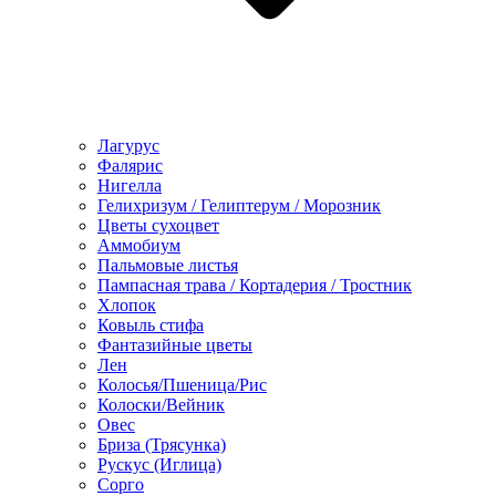
Лагурус
Фалярис
Нигелла
Гелихризум / Гелиптерум / Морозник
Цветы сухоцвет
Аммобиум
Пальмовые листья
Пампасная трава / Кортадерия / Тростник
Хлопок
Ковыль стифа
Фантазийные цветы
Лен
Колосья/Пшеница/Рис
Колоски/Вейник
Овес
Бриза (Трясунка)
Рускус (Иглица)
Сорго