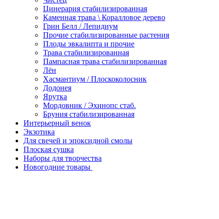
Цинерария стабилизированная
Каменная трава \ Коралловое дерево
Грин Белл / Лепидиум
Прочие стабилизированные растения
Плоды эвкалипта и прочие
Трава стабилизированная
Пампасная трава стабилизированная
Лён
Хасмантиум / Плоскоколосник
Додонея
Ярутка
Мордовник / Эхинопс стаб.
Бруния стабилизированная
Интерьерный венок
Экзотика
Для свечей и эпоксидной смолы
Плоская сушка
Наборы для творчества
Новогодние товары