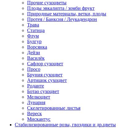
Прочие сухоцветы
Плоды эвкалипта / зомби фрукт
Природные материалы, ветки, плоды
Протея / Банксия / Леукадендрон
Трава
Статица
Флум
Булгур
Ворсянка
Дейзи
Василёк
Сафлор сухоцвет
Просо
Бруния сухоцвет
Артишок сухоцвет
Роданте
Ботао сухоцвет
Мелкоцвет
Лунария
Скелетированные листья
Вереск
Мискантус
Стабилизированные розы, гвоздики и др.цветы