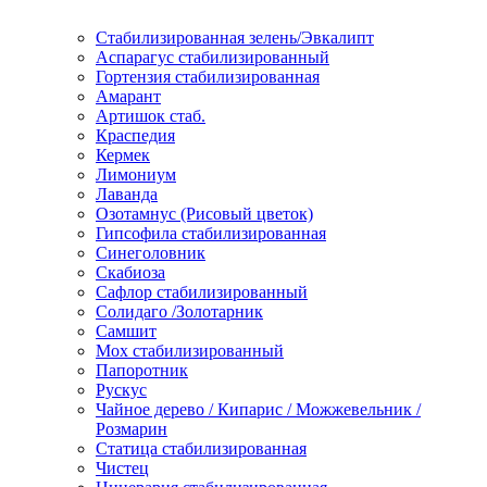
Стабилизированная зелень/Эвкалипт
Аспарагус стабилизированный
Гортензия стабилизированная
Амарант
Артишок стаб.
Краспедия
Кермек
Лимониум
Лаванда
Озотамнус (Рисовый цветок)
Гипсофила стабилизированная
Синеголовник
Скабиоза
Сафлор стабилизированный
Солидаго /Золотарник
Самшит
Мох стабилизированный
Папоротник
Рускус
Чайное дерево / Кипарис / Можжевельник /
Розмарин
Статица стабилизированная
Чистец