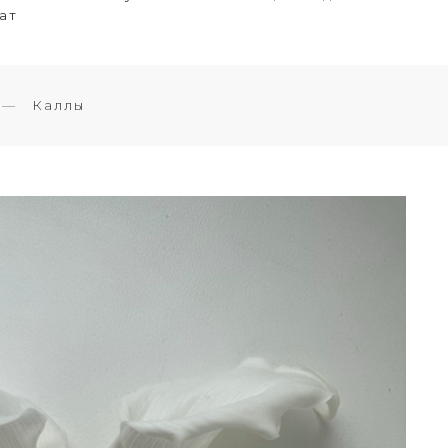
ат
Каллы