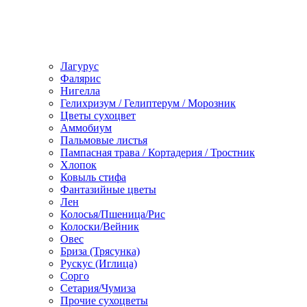
Лагурус
Фалярис
Нигелла
Гелихризум / Гелиптерум / Морозник
Цветы сухоцвет
Аммобиум
Пальмовые листья
Пампасная трава / Кортадерия / Тростник
Хлопок
Ковыль стифа
Фантазийные цветы
Лен
Колосья/Пшеница/Рис
Колоски/Вейник
Овес
Бриза (Трясунка)
Рускус (Иглица)
Сорго
Сетария/Чумиза
Прочие сухоцветы