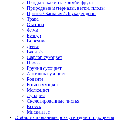
Плоды эвкалипта / зомби фрукт
Природные материалы, ветки, плоды
Протея / Банксия / Леукадендрон
Трава
Статица
Флум
Булгур
Ворсянка
Дейзи
Василёк
Сафлор сухоцвет
Просо
Бруния сухоцвет
Артишок сухоцвет
Роданте
Ботао сухоцвет
Мелкоцвет
Лунария
Скелетированные листья
Вереск
Мискантус
Стабилизированные розы, гвоздики и др.цветы