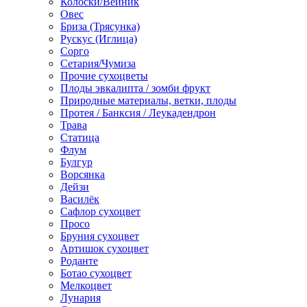
Колоски/Вейник
Овес
Бриза (Трясунка)
Рускус (Иглица)
Сорго
Сетария/Чумиза
Прочие сухоцветы
Плоды эвкалипта / зомби фрукт
Природные материалы, ветки, плоды
Протея / Банксия / Леукадендрон
Трава
Статица
Флум
Булгур
Ворсянка
Дейзи
Василёк
Сафлор сухоцвет
Просо
Бруния сухоцвет
Артишок сухоцвет
Роданте
Ботао сухоцвет
Мелкоцвет
Лунария