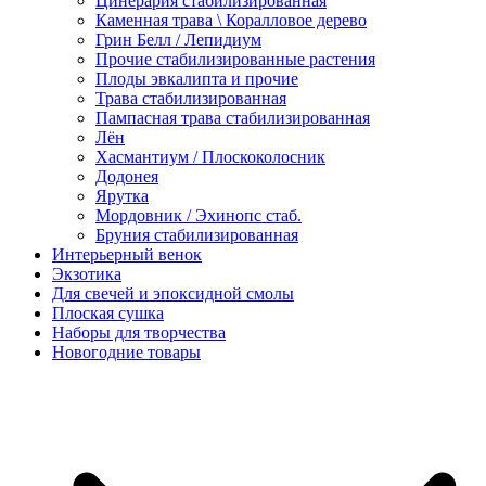
Цинерария стабилизированная
Каменная трава \ Коралловое дерево
Грин Белл / Лепидиум
Прочие стабилизированные растения
Плоды эвкалипта и прочие
Трава стабилизированная
Пампасная трава стабилизированная
Лён
Хасмантиум / Плоскоколосник
Додонея
Ярутка
Мордовник / Эхинопс стаб.
Бруния стабилизированная
Интерьерный венок
Экзотика
Для свечей и эпоксидной смолы
Плоская сушка
Наборы для творчества
Новогодние товары