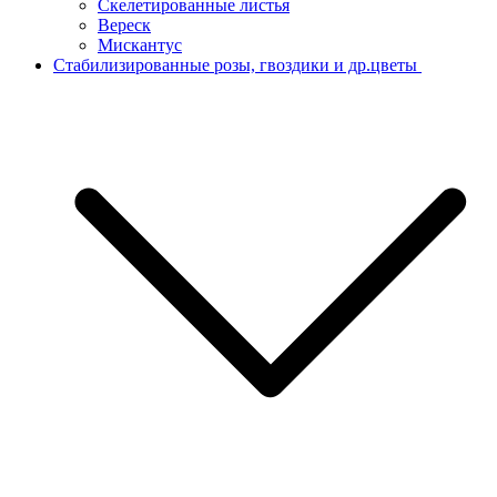
Скелетированные листья
Вереск
Мискантус
Стабилизированные розы, гвоздики и др.цветы