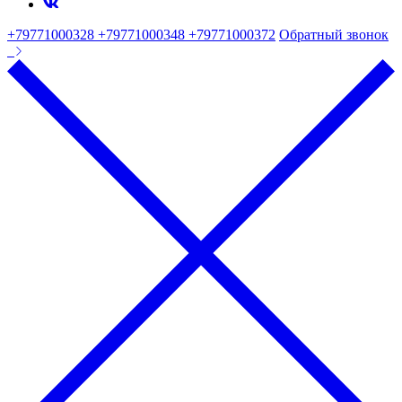
+79771000328 +79771000348 +79771000372
Обратный звонок