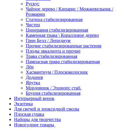
Рускус
Чайное дерево / Кипарис / Можжевельник /
Розмарин
Статица стабилизированная
Чистец
Цинерария стабилизированная
Каменная трава \ Коралловое дерево
Грин Белл / Лепидиум
Прочие стабилизированные растения
Плоды эвкалипта и прочие
Трава стабилизированная
Пампасная трава стабилизированная
Лён
Хасмантиум / Плоскоколосник
Додонея
Ярутка
Мордовник / Эхинопс стаб.
Бруния стабилизированная
Интерьерный венок
Экзотика
Для свечей и эпоксидной смолы
Плоская сушка
Наборы для творчества
Новогодние товары