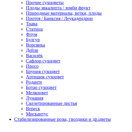
Прочие сухоцветы
Плоды эвкалипта / зомби фрукт
Природные материалы, ветки, плоды
Протея / Банксия / Леукадендрон
Трава
Статица
Флум
Булгур
Ворсянка
Дейзи
Василёк
Сафлор сухоцвет
Просо
Бруния сухоцвет
Артишок сухоцвет
Роданте
Ботао сухоцвет
Мелкоцвет
Лунария
Скелетированные листья
Вереск
Мискантус
Стабилизированные розы, гвоздики и др.цветы