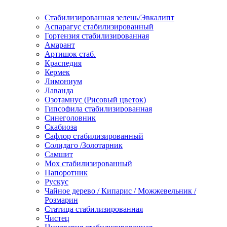
Стабилизированная зелень/Эвкалипт
Аспарагус стабилизированный
Гортензия стабилизированная
Амарант
Артишок стаб.
Краспедия
Кермек
Лимониум
Лаванда
Озотамнус (Рисовый цветок)
Гипсофила стабилизированная
Синеголовник
Скабиоза
Сафлор стабилизированный
Солидаго /Золотарник
Самшит
Мох стабилизированный
Папоротник
Рускус
Чайное дерево / Кипарис / Можжевельник /
Розмарин
Статица стабилизированная
Чистец