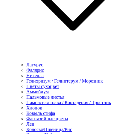
Лагурус
Фалярис
Нигелла
Гелихризум / Гелиптерум / Морозник
Цветы сухоцвет
Аммобиум
Пальмовые листья
Пампасная трава / Кортадерия / Тростник
Хлопок
Ковыль стифа
Фантазийные цветы
Лен
Колосья/Пшеница/Рис