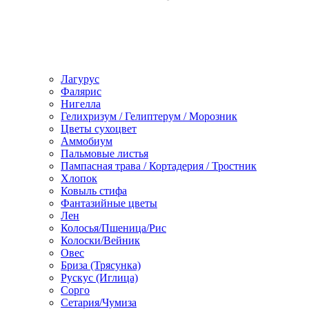
Лагурус
Фалярис
Нигелла
Гелихризум / Гелиптерум / Морозник
Цветы сухоцвет
Аммобиум
Пальмовые листья
Пампасная трава / Кортадерия / Тростник
Хлопок
Ковыль стифа
Фантазийные цветы
Лен
Колосья/Пшеница/Рис
Колоски/Вейник
Овес
Бриза (Трясунка)
Рускус (Иглица)
Сорго
Сетария/Чумиза