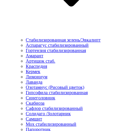
Стабилизированная зелень/Эвкалипт
Аспарагус стабилизированный
Гортензия стабилизированная
Амарант
Артишок стаб.
Краспедия
Кермек
Лимониум
Лаванда
Озотамнус (Рисовый цветок)
Гипсофила стабилизированная
Синеголовник
Скабиоза
Сафлор стабилизированный
Солидаго /Золотарник
Самшит
Мох стабилизированный
Папоротник