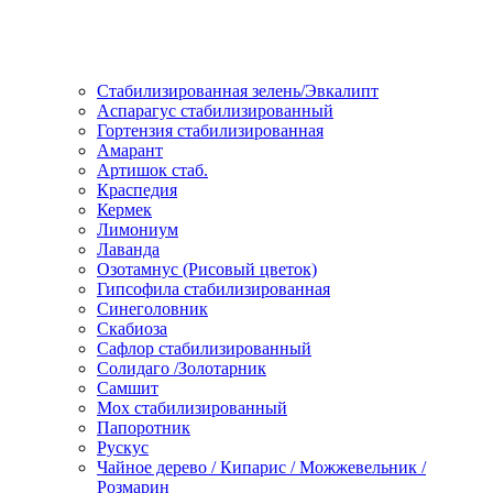
Стабилизированная зелень/Эвкалипт
Аспарагус стабилизированный
Гортензия стабилизированная
Амарант
Артишок стаб.
Краспедия
Кермек
Лимониум
Лаванда
Озотамнус (Рисовый цветок)
Гипсофила стабилизированная
Синеголовник
Скабиоза
Сафлор стабилизированный
Солидаго /Золотарник
Самшит
Мох стабилизированный
Папоротник
Рускус
Чайное дерево / Кипарис / Можжевельник /
Розмарин