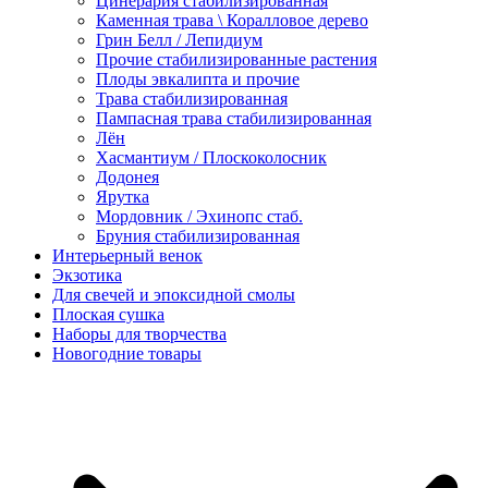
Цинерария стабилизированная
Каменная трава \ Коралловое дерево
Грин Белл / Лепидиум
Прочие стабилизированные растения
Плоды эвкалипта и прочие
Трава стабилизированная
Пампасная трава стабилизированная
Лён
Хасмантиум / Плоскоколосник
Додонея
Ярутка
Мордовник / Эхинопс стаб.
Бруния стабилизированная
Интерьерный венок
Экзотика
Для свечей и эпоксидной смолы
Плоская сушка
Наборы для творчества
Новогодние товары