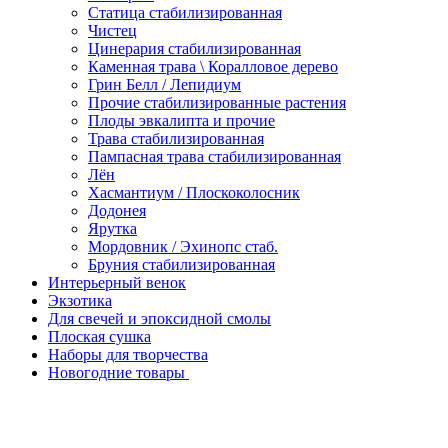
Статица стабилизированная
Чистец
Цинерария стабилизированная
Каменная трава \ Коралловое дерево
Грин Белл / Лепидиум
Прочие стабилизированные растения
Плоды эвкалипта и прочие
Трава стабилизированная
Пампасная трава стабилизированная
Лён
Хасмантиум / Плоскоколосник
Додонея
Ярутка
Мордовник / Эхинопс стаб.
Бруния стабилизированная
Интерьерный венок
Экзотика
Для свечей и эпоксидной смолы
Плоская сушка
Наборы для творчества
Новогодние товары