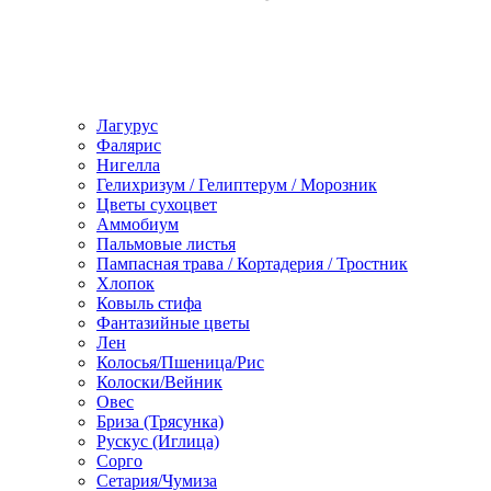
Лагурус
Фалярис
Нигелла
Гелихризум / Гелиптерум / Морозник
Цветы сухоцвет
Аммобиум
Пальмовые листья
Пампасная трава / Кортадерия / Тростник
Хлопок
Ковыль стифа
Фантазийные цветы
Лен
Колосья/Пшеница/Рис
Колоски/Вейник
Овес
Бриза (Трясунка)
Рускус (Иглица)
Сорго
Сетария/Чумиза