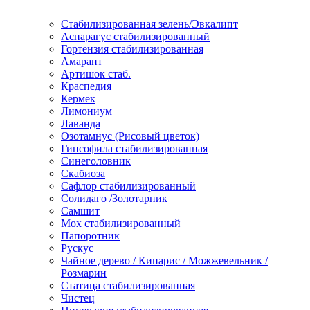
Стабилизированная зелень/Эвкалипт
Аспарагус стабилизированный
Гортензия стабилизированная
Амарант
Артишок стаб.
Краспедия
Кермек
Лимониум
Лаванда
Озотамнус (Рисовый цветок)
Гипсофила стабилизированная
Синеголовник
Скабиоза
Сафлор стабилизированный
Солидаго /Золотарник
Самшит
Мох стабилизированный
Папоротник
Рускус
Чайное дерево / Кипарис / Можжевельник /
Розмарин
Статица стабилизированная
Чистец