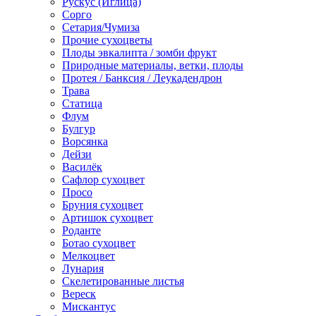
Рускус (Иглица)
Сорго
Сетария/Чумиза
Прочие сухоцветы
Плоды эвкалипта / зомби фрукт
Природные материалы, ветки, плоды
Протея / Банксия / Леукадендрон
Трава
Статица
Флум
Булгур
Ворсянка
Дейзи
Василёк
Сафлор сухоцвет
Просо
Бруния сухоцвет
Артишок сухоцвет
Роданте
Ботао сухоцвет
Мелкоцвет
Лунария
Скелетированные листья
Вереск
Мискантус