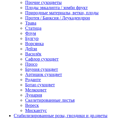
Прочие сухоцветы
Плоды эвкалипта / зомби фрукт
Природные материалы, ветки, плоды
Протея / Банксия / Леукадендрон
Трава
Статица
Флум
Булгур
Ворсянка
Дейзи
Василёк
Сафлор сухоцвет
Просо
Бруния сухоцвет
Артишок сухоцвет
Роданте
Ботао сухоцвет
Мелкоцвет
Лунария
Скелетированные листья
Вереск
Мискантус
Стабилизированные розы, гвоздики и др.цветы