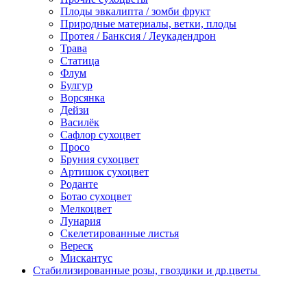
Плоды эвкалипта / зомби фрукт
Природные материалы, ветки, плоды
Протея / Банксия / Леукадендрон
Трава
Статица
Флум
Булгур
Ворсянка
Дейзи
Василёк
Сафлор сухоцвет
Просо
Бруния сухоцвет
Артишок сухоцвет
Роданте
Ботао сухоцвет
Мелкоцвет
Лунария
Скелетированные листья
Вереск
Мискантус
Стабилизированные розы, гвоздики и др.цветы