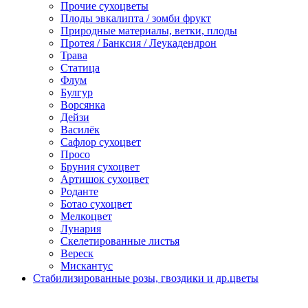
Прочие сухоцветы
Плоды эвкалипта / зомби фрукт
Природные материалы, ветки, плоды
Протея / Банксия / Леукадендрон
Трава
Статица
Флум
Булгур
Ворсянка
Дейзи
Василёк
Сафлор сухоцвет
Просо
Бруния сухоцвет
Артишок сухоцвет
Роданте
Ботао сухоцвет
Мелкоцвет
Лунария
Скелетированные листья
Вереск
Мискантус
Стабилизированные розы, гвоздики и др.цветы