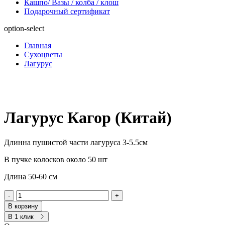
Кашпо/ Вазы / колба / клош
Подарочный сертификат
option-select
Главная
Сухоцветы
Лагурус
Лагурус Кагор (Китай)
Длинна пушистой части лагуруса 3-5.5см
В пучке колосков около 50 шт
Длина 50-60 см
-
+
В корзину
В 1 клик