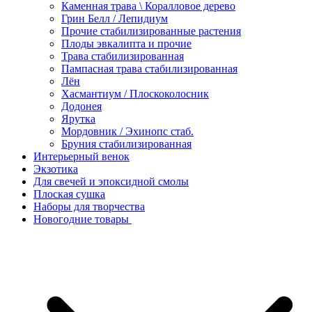
Каменная трава \ Коралловое дерево
Грин Белл / Лепидиум
Прочие стабилизированные растения
Плоды эвкалипта и прочие
Трава стабилизированная
Пампасная трава стабилизированная
Лён
Хасмантиум / Плоскоколосник
Додонея
Ярутка
Мордовник / Эхинопс стаб.
Бруния стабилизированная
Интерьерный венок
Экзотика
Для свечей и эпоксидной смолы
Плоская сушка
Наборы для творчества
Новогодние товары