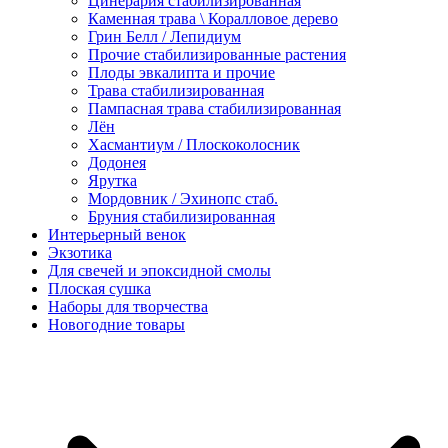
Цинерария стабилизированная
Каменная трава \ Коралловое дерево
Грин Белл / Лепидиум
Прочие стабилизированные растения
Плоды эвкалипта и прочие
Трава стабилизированная
Пампасная трава стабилизированная
Лён
Хасмантиум / Плоскоколосник
Додонея
Ярутка
Мордовник / Эхинопс стаб.
Бруния стабилизированная
Интерьерный венок
Экзотика
Для свечей и эпоксидной смолы
Плоская сушка
Наборы для творчества
Новогодние товары