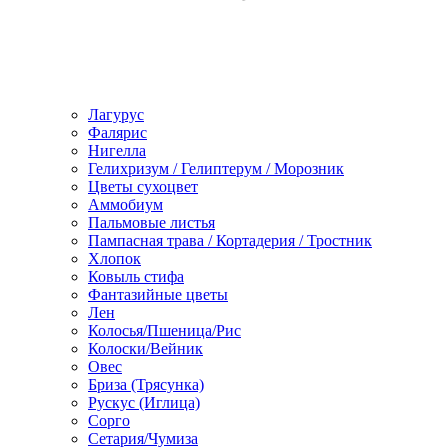
Лагурус
Фалярис
Нигелла
Гелихризум / Гелиптерум / Морозник
Цветы сухоцвет
Аммобиум
Пальмовые листья
Пампасная трава / Кортадерия / Тростник
Хлопок
Ковыль стифа
Фантазийные цветы
Лен
Колосья/Пшеница/Рис
Колоски/Вейник
Овес
Бриза (Трясунка)
Рускус (Иглица)
Сорго
Сетария/Чумиза