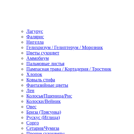
Лагурус
Фалярис
Нигелла
Гелихризум / Гелиптерум / Морозник
Цветы сухоцвет
Аммобиум
Пальмовые листья
Пампасная трава / Кортадерия / Тростник
Хлопок
Ковыль стифа
Фантазийные цветы
Лен
Колосья/Пшеница/Рис
Колоски/Вейник
Овес
Бриза (Трясунка)
Рускус (Иглица)
Сорго
Сетария/Чумиза
Прочие сухоцветы