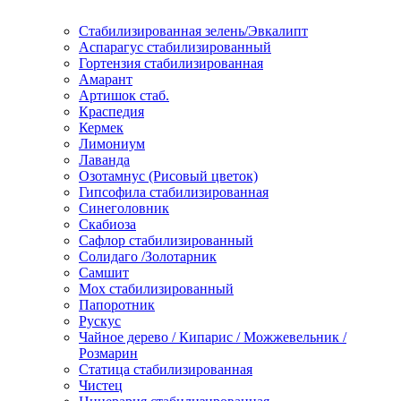
Стабилизированная зелень/Эвкалипт
Аспарагус стабилизированный
Гортензия стабилизированная
Амарант
Артишок стаб.
Краспедия
Кермек
Лимониум
Лаванда
Озотамнус (Рисовый цветок)
Гипсофила стабилизированная
Синеголовник
Скабиоза
Сафлор стабилизированный
Солидаго /Золотарник
Самшит
Мох стабилизированный
Папоротник
Рускус
Чайное дерево / Кипарис / Можжевельник /
Розмарин
Статица стабилизированная
Чистец