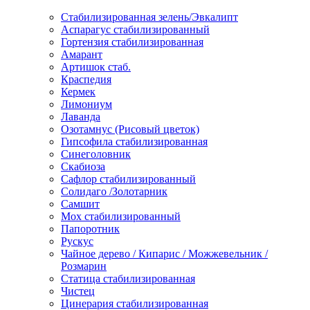
Стабилизированная зелень/Эвкалипт
Аспарагус стабилизированный
Гортензия стабилизированная
Амарант
Артишок стаб.
Краспедия
Кермек
Лимониум
Лаванда
Озотамнус (Рисовый цветок)
Гипсофила стабилизированная
Синеголовник
Скабиоза
Сафлор стабилизированный
Солидаго /Золотарник
Самшит
Мох стабилизированный
Папоротник
Рускус
Чайное дерево / Кипарис / Можжевельник /
Розмарин
Статица стабилизированная
Чистец
Цинерария стабилизированная