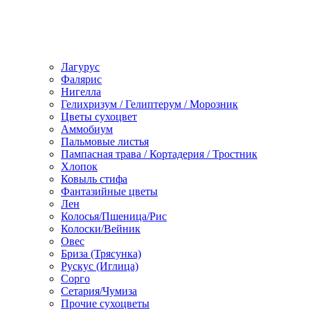
Лагурус
Фалярис
Нигелла
Гелихризум / Гелиптерум / Морозник
Цветы сухоцвет
Аммобиум
Пальмовые листья
Пампасная трава / Кортадерия / Тростник
Хлопок
Ковыль стифа
Фантазийные цветы
Лен
Колосья/Пшеница/Рис
Колоски/Вейник
Овес
Бриза (Трясунка)
Рускус (Иглица)
Сорго
Сетария/Чумиза
Прочие сухоцветы