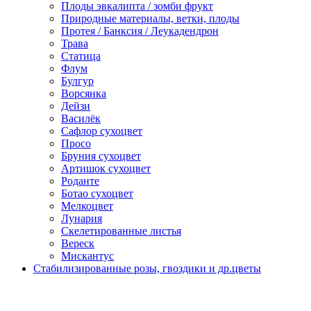
Плоды эвкалипта / зомби фрукт
Природные материалы, ветки, плоды
Протея / Банксия / Леукадендрон
Трава
Статица
Флум
Булгур
Ворсянка
Дейзи
Василёк
Сафлор сухоцвет
Просо
Бруния сухоцвет
Артишок сухоцвет
Роданте
Ботао сухоцвет
Мелкоцвет
Лунария
Скелетированные листья
Вереск
Мискантус
Стабилизированные розы, гвоздики и др.цветы