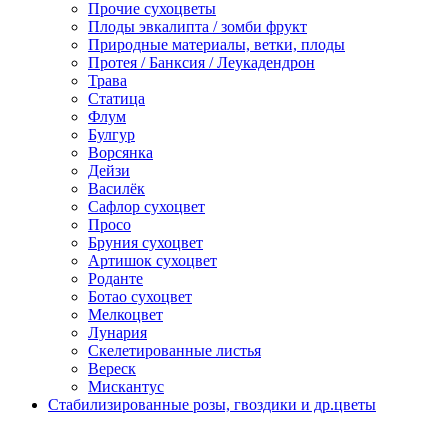
Прочие сухоцветы
Плоды эвкалипта / зомби фрукт
Природные материалы, ветки, плоды
Протея / Банксия / Леукадендрон
Трава
Статица
Флум
Булгур
Ворсянка
Дейзи
Василёк
Сафлор сухоцвет
Просо
Бруния сухоцвет
Артишок сухоцвет
Роданте
Ботао сухоцвет
Мелкоцвет
Лунария
Скелетированные листья
Вереск
Мискантус
Стабилизированные розы, гвоздики и др.цветы