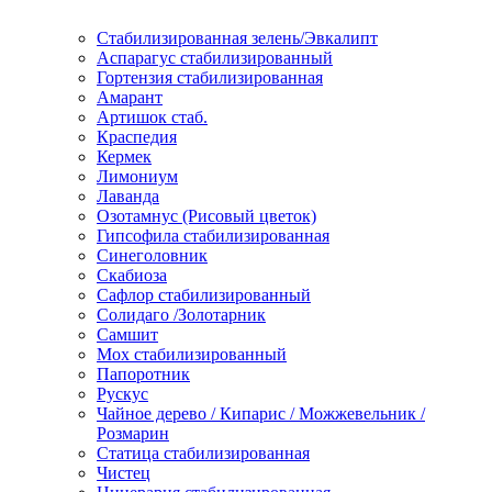
Стабилизированная зелень/Эвкалипт
Аспарагус стабилизированный
Гортензия стабилизированная
Амарант
Артишок стаб.
Краспедия
Кермек
Лимониум
Лаванда
Озотамнус (Рисовый цветок)
Гипсофила стабилизированная
Синеголовник
Скабиоза
Сафлор стабилизированный
Солидаго /Золотарник
Самшит
Мох стабилизированный
Папоротник
Рускус
Чайное дерево / Кипарис / Можжевельник /
Розмарин
Статица стабилизированная
Чистец