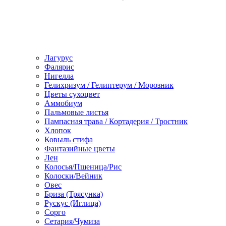
Лагурус
Фалярис
Нигелла
Гелихризум / Гелиптерум / Морозник
Цветы сухоцвет
Аммобиум
Пальмовые листья
Пампасная трава / Кортадерия / Тростник
Хлопок
Ковыль стифа
Фантазийные цветы
Лен
Колосья/Пшеница/Рис
Колоски/Вейник
Овес
Бриза (Трясунка)
Рускус (Иглица)
Сорго
Сетария/Чумиза