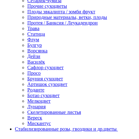
Сетария/Чумиза
Прочие сухоцветы
Плоды эвкалипта / зомби фрукт
Природные материалы, ветки, плоды
Протея / Банксия / Леукадендрон
Трава
Статица
Флум
Булгур
Ворсянка
Дейзи
Василёк
Сафлор сухоцвет
Просо
Бруния сухоцвет
Артишок сухоцвет
Роданте
Ботао сухоцвет
Мелкоцвет
Лунария
Скелетированные листья
Вереск
Мискантус
Стабилизированные розы, гвоздики и др.цветы