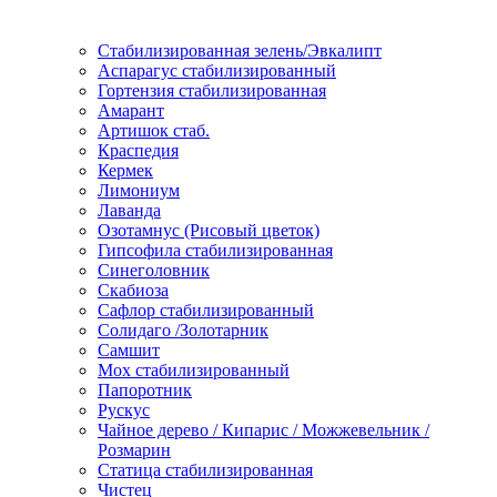
Стабилизированная зелень/Эвкалипт
Аспарагус стабилизированный
Гортензия стабилизированная
Амарант
Артишок стаб.
Краспедия
Кермек
Лимониум
Лаванда
Озотамнус (Рисовый цветок)
Гипсофила стабилизированная
Синеголовник
Скабиоза
Сафлор стабилизированный
Солидаго /Золотарник
Самшит
Мох стабилизированный
Папоротник
Рускус
Чайное дерево / Кипарис / Можжевельник /
Розмарин
Статица стабилизированная
Чистец