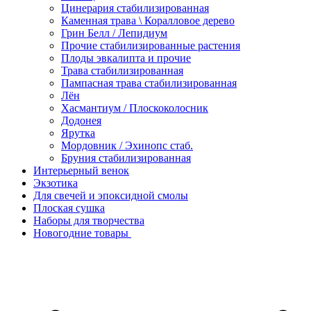
Цинерария стабилизированная
Каменная трава \ Коралловое дерево
Грин Белл / Лепидиум
Прочие стабилизированные растения
Плоды эвкалипта и прочие
Трава стабилизированная
Пампасная трава стабилизированная
Лён
Хасмантиум / Плоскоколосник
Додонея
Ярутка
Мордовник / Эхинопс стаб.
Бруния стабилизированная
Интерьерный венок
Экзотика
Для свечей и эпоксидной смолы
Плоская сушка
Наборы для творчества
Новогодние товары