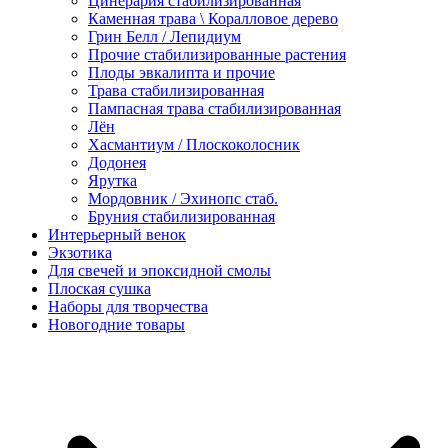
Цинерария стабилизированная
Каменная трава \ Коралловое дерево
Грин Белл / Лепидиум
Прочие стабилизированные растения
Плоды эвкалипта и прочие
Трава стабилизированная
Пампасная трава стабилизированная
Лён
Хасмантиум / Плоскоколосник
Додонея
Ярутка
Мордовник / Эхинопс стаб.
Бруния стабилизированная
Интерьерный венок
Экзотика
Для свечей и эпоксидной смолы
Плоская сушка
Наборы для творчества
Новогодние товары