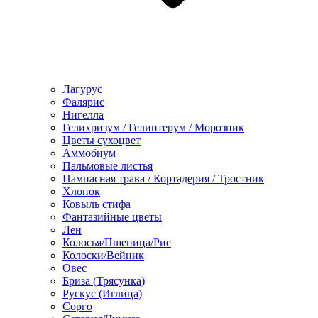
Лагурус
Фалярис
Нигелла
Гелихризум / Гелиптерум / Морозник
Цветы сухоцвет
Аммобиум
Пальмовые листья
Пампасная трава / Кортадерия / Тростник
Хлопок
Ковыль стифа
Фантазийные цветы
Лен
Колосья/Пшеница/Рис
Колоски/Вейник
Овес
Бриза (Трясунка)
Рускус (Иглица)
Сорго