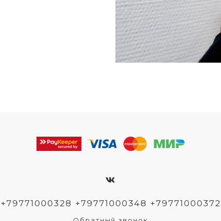
+79771000328 +79771000348 +79771000372
Обратный звонок