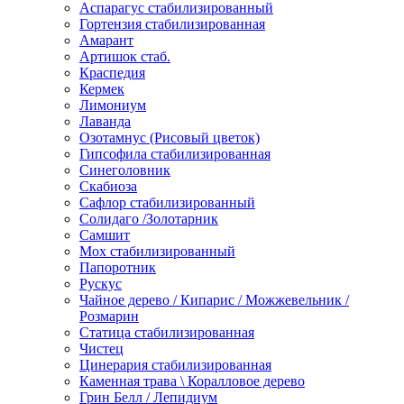
Аспарагус стабилизированный
Гортензия стабилизированная
Амарант
Артишок стаб.
Краспедия
Кермек
Лимониум
Лаванда
Озотамнус (Рисовый цветок)
Гипсофила стабилизированная
Синеголовник
Скабиоза
Сафлор стабилизированный
Солидаго /Золотарник
Самшит
Мох стабилизированный
Папоротник
Рускус
Чайное дерево / Кипарис / Можжевельник /
Розмарин
Статица стабилизированная
Чистец
Цинерария стабилизированная
Каменная трава \ Коралловое дерево
Грин Белл / Лепидиум