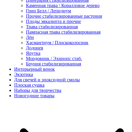
Цинерария стабилизированная
Каменная трава \ Коралловое дерево
Грин Белл / Лепидиум
Прочие стабилизированные растения
Плоды эвкалипта и прочие
Трава стабилизированная
Пампасная трава стабилизированная
Лён
Хасмантиум / Плоскоколосник
Додонея
Ярутка
Мордовник / Эхинопс стаб.
Бруния стабилизированная
Интерьерный венок
Экзотика
Для свечей и эпоксидной смолы
Плоская сушка
Наборы для творчества
Новогодние товары