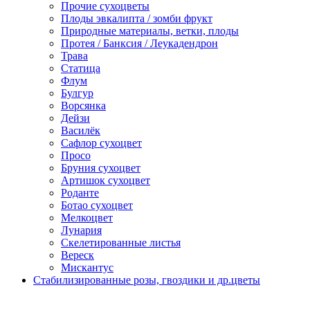
Прочие сухоцветы
Плоды эвкалипта / зомби фрукт
Природные материалы, ветки, плоды
Протея / Банксия / Леукадендрон
Трава
Статица
Флум
Булгур
Ворсянка
Дейзи
Василёк
Сафлор сухоцвет
Просо
Бруния сухоцвет
Артишок сухоцвет
Роданте
Ботао сухоцвет
Мелкоцвет
Лунария
Скелетированные листья
Вереск
Мискантус
Стабилизированные розы, гвоздики и др.цветы