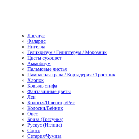
Лагурус
Фалярис
Нигелла
Гелихризум / Гелиптерум / Морозник
Цветы сухоцвет
Аммобиум
Пальмовые листья
Пампасная трава / Кортадерия / Тростник
Хлопок
Ковыль стифа
Фантазийные цветы
Лен
Колосья/Пшеница/Рис
Колоски/Вейник
Овес
Бриза (Трясунка)
Рускус (Иглица)
Сорго
Сетария/Чумиза