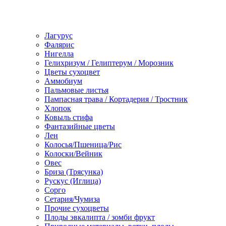
Лагурус
Фалярис
Нигелла
Гелихризум / Гелиптерум / Морозник
Цветы сухоцвет
Аммобиум
Пальмовые листья
Пампасная трава / Кортадерия / Тростник
Хлопок
Ковыль стифа
Фантазийные цветы
Лен
Колосья/Пшеница/Рис
Колоски/Вейник
Овес
Бриза (Трясунка)
Рускус (Иглица)
Сорго
Сетария/Чумиза
Прочие сухоцветы
Плоды эвкалипта / зомби фрукт