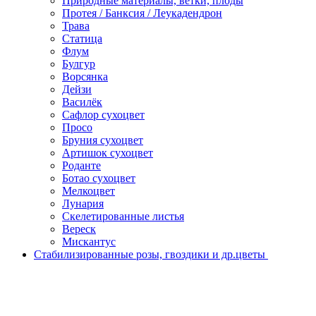
Природные материалы, ветки, плоды
Протея / Банксия / Леукадендрон
Трава
Статица
Флум
Булгур
Ворсянка
Дейзи
Василёк
Сафлор сухоцвет
Просо
Бруния сухоцвет
Артишок сухоцвет
Роданте
Ботао сухоцвет
Мелкоцвет
Лунария
Скелетированные листья
Вереск
Мискантус
Стабилизированные розы, гвоздики и др.цветы