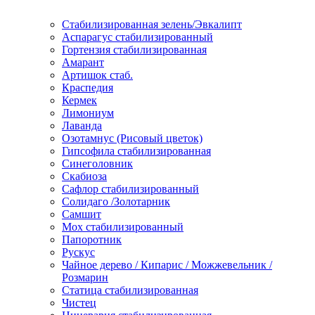
Стабилизированная зелень/Эвкалипт
Аспарагус стабилизированный
Гортензия стабилизированная
Амарант
Артишок стаб.
Краспедия
Кермек
Лимониум
Лаванда
Озотамнус (Рисовый цветок)
Гипсофила стабилизированная
Синеголовник
Скабиоза
Сафлор стабилизированный
Солидаго /Золотарник
Самшит
Мох стабилизированный
Папоротник
Рускус
Чайное дерево / Кипарис / Можжевельник /
Розмарин
Статица стабилизированная
Чистец