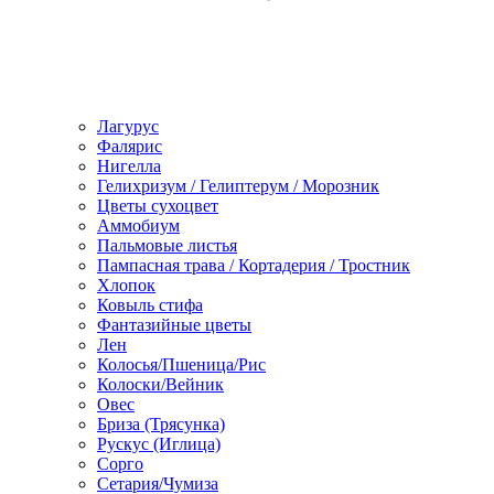
Лагурус
Фалярис
Нигелла
Гелихризум / Гелиптерум / Морозник
Цветы сухоцвет
Аммобиум
Пальмовые листья
Пампасная трава / Кортадерия / Тростник
Хлопок
Ковыль стифа
Фантазийные цветы
Лен
Колосья/Пшеница/Рис
Колоски/Вейник
Овес
Бриза (Трясунка)
Рускус (Иглица)
Сорго
Сетария/Чумиза