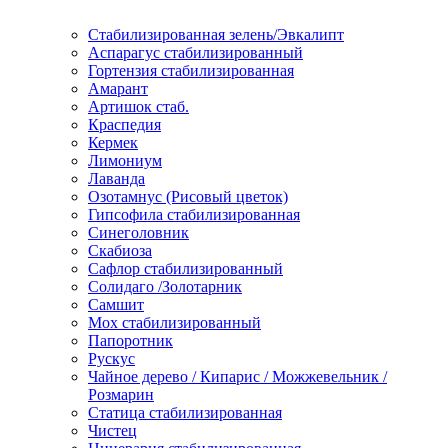
Стабилизированная зелень/Эвкалипт
Аспарагус стабилизированный
Гортензия стабилизированная
Амарант
Артишок стаб.
Краспедия
Кермек
Лимониум
Лаванда
Озотамнус (Рисовый цветок)
Гипсофила стабилизированная
Синеголовник
Скабиоза
Сафлор стабилизированный
Солидаго /Золотарник
Самшит
Мох стабилизированный
Папоротник
Рускус
Чайное дерево / Кипарис / Можжевельник /
Розмарин
Статица стабилизированная
Чистец