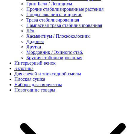
Грин Белл / Лепидиум
Прочие стабилизированные растения
Плоды эвкалипта и прочие
Трава стабилизированная
Пампасная трава стабилизированная
Лён
Хасмантиум / Плоскоколосник
Додонея
Ярутка
Мордовник / Эхинопс стаб.
Бруния стабилизированная
Интерьерный венок
Экзотика
Для свечей и эпоксидной смолы
Плоская сушка
Наборы для творчества
Новогодние товары