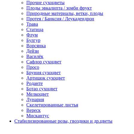
Прочие сухоцветы
Плоды эвкалипта / зомби фрукт
Природные материалы, ветки, плоды
Протея / Банксия / Леукадендрон
Трава
Статица
Флум
Булгур
Ворсянка
Дейзи
Василёк
Сафлор сухоцвет
Просо
Бруния сухоцвет
Артишок сухоцвет
Роданте
Ботао сухоцвет
Мелкоцвет
Лунария
Скелетированные листья
Вереск
Мискантус
Стабилизированные розы, гвоздики и др.цветы