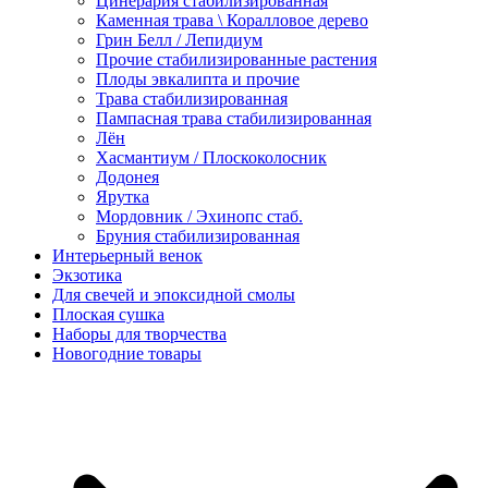
Цинерария стабилизированная
Каменная трава \ Коралловое дерево
Грин Белл / Лепидиум
Прочие стабилизированные растения
Плоды эвкалипта и прочие
Трава стабилизированная
Пампасная трава стабилизированная
Лён
Хасмантиум / Плоскоколосник
Додонея
Ярутка
Мордовник / Эхинопс стаб.
Бруния стабилизированная
Интерьерный венок
Экзотика
Для свечей и эпоксидной смолы
Плоская сушка
Наборы для творчества
Новогодние товары