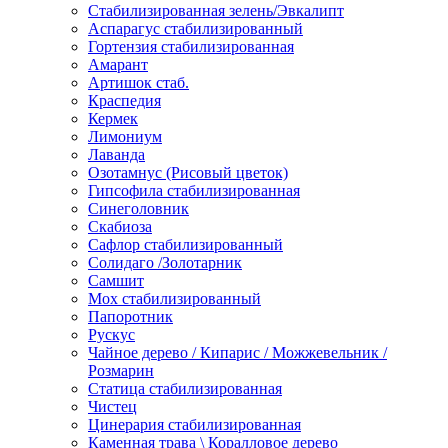
Стабилизированная зелень/Эвкалипт
Аспарагус стабилизированный
Гортензия стабилизированная
Амарант
Артишок стаб.
Краспедия
Кермек
Лимониум
Лаванда
Озотамнус (Рисовый цветок)
Гипсофила стабилизированная
Синеголовник
Скабиоза
Сафлор стабилизированный
Солидаго /Золотарник
Самшит
Мох стабилизированный
Папоротник
Рускус
Чайное дерево / Кипарис / Можжевельник /
Розмарин
Статица стабилизированная
Чистец
Цинерария стабилизированная
Каменная трава \ Коралловое дерево