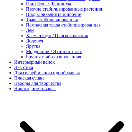
Грин Белл / Лепидиум
Прочие стабилизированные растения
Плоды эвкалипта и прочие
Трава стабилизированная
Пампасная трава стабилизированная
Лён
Хасмантиум / Плоскоколосник
Додонея
Ярутка
Мордовник / Эхинопс стаб.
Бруния стабилизированная
Интерьерный венок
Экзотика
Для свечей и эпоксидной смолы
Плоская сушка
Наборы для творчества
Новогодние товары