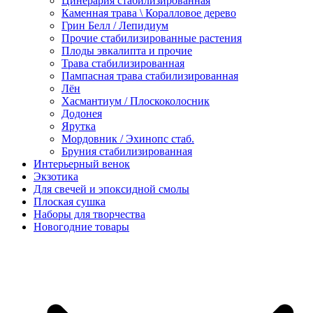
Цинерария стабилизированная
Каменная трава \ Коралловое дерево
Грин Белл / Лепидиум
Прочие стабилизированные растения
Плоды эвкалипта и прочие
Трава стабилизированная
Пампасная трава стабилизированная
Лён
Хасмантиум / Плоскоколосник
Додонея
Ярутка
Мордовник / Эхинопс стаб.
Бруния стабилизированная
Интерьерный венок
Экзотика
Для свечей и эпоксидной смолы
Плоская сушка
Наборы для творчества
Новогодние товары