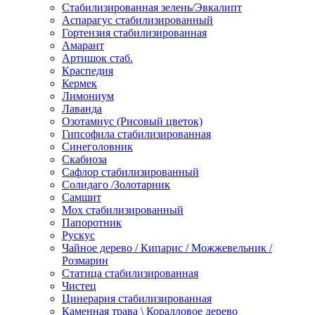
Стабилизированная зелень/Эвкалипт
Аспарагус стабилизированный
Гортензия стабилизированная
Амарант
Артишок стаб.
Краспедия
Кермек
Лимониум
Лаванда
Озотамнус (Рисовый цветок)
Гипсофила стабилизированная
Синеголовник
Скабиоза
Сафлор стабилизированный
Солидаго /Золотарник
Самшит
Мох стабилизированный
Папоротник
Рускус
Чайное дерево / Кипарис / Можжевельник /
Розмарин
Статица стабилизированная
Чистец
Цинерария стабилизированная
Каменная трава \ Коралловое дерево