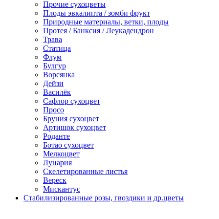
Прочие сухоцветы
Плоды эвкалипта / зомби фрукт
Природные материалы, ветки, плоды
Протея / Банксия / Леукадендрон
Трава
Статица
Флум
Булгур
Ворсянка
Дейзи
Василёк
Сафлор сухоцвет
Просо
Бруния сухоцвет
Артишок сухоцвет
Роданте
Ботао сухоцвет
Мелкоцвет
Лунария
Скелетированные листья
Вереск
Мискантус
Стабилизированные розы, гвоздики и др.цветы