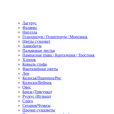
Лагурус
Фалярис
Нигелла
Гелихризум / Гелиптерум / Морозник
Цветы сухоцвет
Аммобиум
Пальмовые листья
Пампасная трава / Кортадерия / Тростник
Хлопок
Ковыль стифа
Фантазийные цветы
Лен
Колосья/Пшеница/Рис
Колоски/Вейник
Овес
Бриза (Трясунка)
Рускус (Иглица)
Сорго
Сетария/Чумиза
Прочие сухоцветы