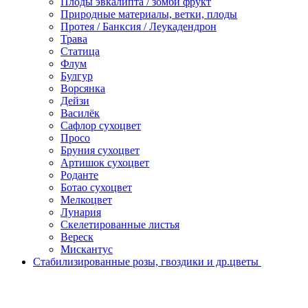
Плоды эвкалипта / зомби фрукт
Природные материалы, ветки, плоды
Протея / Банксия / Леукадендрон
Трава
Статица
Флум
Булгур
Ворсянка
Дейзи
Василёк
Сафлор сухоцвет
Просо
Бруния сухоцвет
Артишок сухоцвет
Роданте
Ботао сухоцвет
Мелкоцвет
Лунария
Скелетированные листья
Вереск
Мискантус
Стабилизированные розы, гвоздики и др.цветы