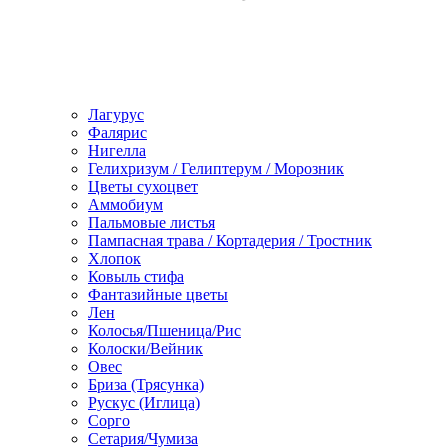
Лагурус
Фалярис
Нигелла
Гелихризум / Гелиптерум / Морозник
Цветы сухоцвет
Аммобиум
Пальмовые листья
Пампасная трава / Кортадерия / Тростник
Хлопок
Ковыль стифа
Фантазийные цветы
Лен
Колосья/Пшеница/Рис
Колоски/Вейник
Овес
Бриза (Трясунка)
Рускус (Иглица)
Сорго
Сетария/Чумиза