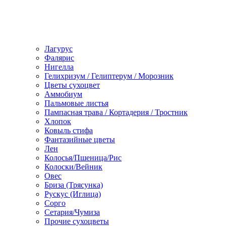
Лагурус
Фалярис
Нигелла
Гелихризум / Гелиптерум / Морозник
Цветы сухоцвет
Аммобиум
Пальмовые листья
Пампасная трава / Кортадерия / Тростник
Хлопок
Ковыль стифа
Фантазийные цветы
Лен
Колосья/Пшеница/Рис
Колоски/Вейник
Овес
Бриза (Трясунка)
Рускус (Иглица)
Сорго
Сетария/Чумиза
Прочие сухоцветы