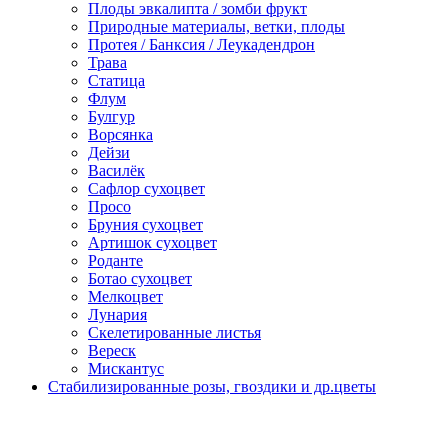
Плоды эвкалипта / зомби фрукт
Природные материалы, ветки, плоды
Протея / Банксия / Леукадендрон
Трава
Статица
Флум
Булгур
Ворсянка
Дейзи
Василёк
Сафлор сухоцвет
Просо
Бруния сухоцвет
Артишок сухоцвет
Роданте
Ботао сухоцвет
Мелкоцвет
Лунария
Скелетированные листья
Вереск
Мискантус
Стабилизированные розы, гвоздики и др.цветы