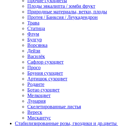
Прочие сухоцветы
Плоды эвкалипта / зомби фрукт
Природные материалы, ветки, плоды
Протея / Банксия / Леукадендрон
Трава
Статица
Флум
Булгур
Ворсянка
Дейзи
Василёк
Сафлор сухоцвет
Просо
Бруния сухоцвет
Артишок сухоцвет
Роданте
Ботао сухоцвет
Мелкоцвет
Лунария
Скелетированные листья
Вереск
Мискантус
Стабилизированные розы, гвоздики и др.цветы