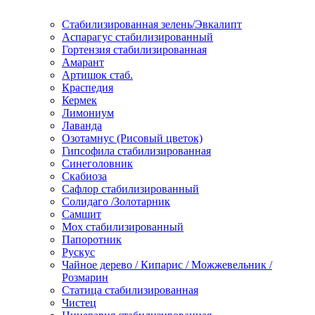
Стабилизированная зелень/Эвкалипт
Аспарагус стабилизированный
Гортензия стабилизированная
Амарант
Артишок стаб.
Краспедия
Кермек
Лимониум
Лаванда
Озотамнус (Рисовый цветок)
Гипсофила стабилизированная
Синеголовник
Скабиоза
Сафлор стабилизированный
Солидаго /Золотарник
Самшит
Мох стабилизированный
Папоротник
Рускус
Чайное дерево / Кипарис / Можжевельник /
Розмарин
Статица стабилизированная
Чистец