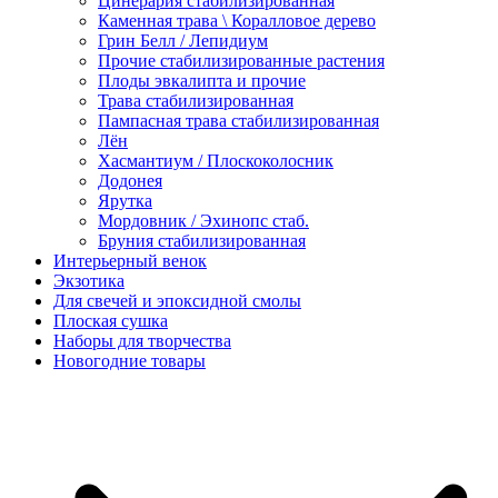
Цинерария стабилизированная
Каменная трава \ Коралловое дерево
Грин Белл / Лепидиум
Прочие стабилизированные растения
Плоды эвкалипта и прочие
Трава стабилизированная
Пампасная трава стабилизированная
Лён
Хасмантиум / Плоскоколосник
Додонея
Ярутка
Мордовник / Эхинопс стаб.
Бруния стабилизированная
Интерьерный венок
Экзотика
Для свечей и эпоксидной смолы
Плоская сушка
Наборы для творчества
Новогодние товары