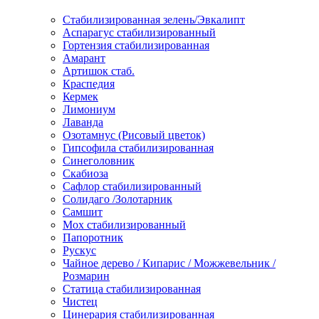
Стабилизированная зелень/Эвкалипт
Аспарагус стабилизированный
Гортензия стабилизированная
Амарант
Артишок стаб.
Краспедия
Кермек
Лимониум
Лаванда
Озотамнус (Рисовый цветок)
Гипсофила стабилизированная
Синеголовник
Скабиоза
Сафлор стабилизированный
Солидаго /Золотарник
Самшит
Мох стабилизированный
Папоротник
Рускус
Чайное дерево / Кипарис / Можжевельник /
Розмарин
Статица стабилизированная
Чистец
Цинерария стабилизированная