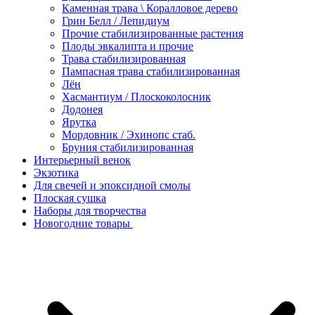
Каменная трава \ Коралловое дерево
Грин Белл / Лепидиум
Прочие стабилизированные растения
Плоды эвкалипта и прочие
Трава стабилизированная
Пампасная трава стабилизированная
Лён
Хасмантиум / Плоскоколосник
Додонея
Ярутка
Мордовник / Эхинопс стаб.
Бруния стабилизированная
Интерьерный венок
Экзотика
Для свечей и эпоксидной смолы
Плоская сушка
Наборы для творчества
Новогодние товары