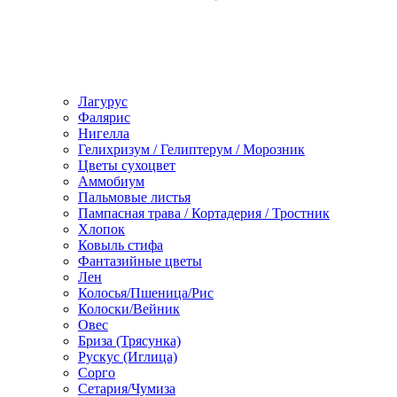
Лагурус
Фалярис
Нигелла
Гелихризум / Гелиптерум / Морозник
Цветы сухоцвет
Аммобиум
Пальмовые листья
Пампасная трава / Кортадерия / Тростник
Хлопок
Ковыль стифа
Фантазийные цветы
Лен
Колосья/Пшеница/Рис
Колоски/Вейник
Овес
Бриза (Трясунка)
Рускус (Иглица)
Сорго
Сетария/Чумиза