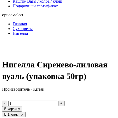
Кашпо/ Вазы / колба / клош
Подарочный сертификат
option-select
Главная
Сухоцветы
Нигелла
Нигелла Сиренево-лиловая
вуаль (упаковка 50гр)
Производитель - Китай
-
+
В корзину
В 1 клик