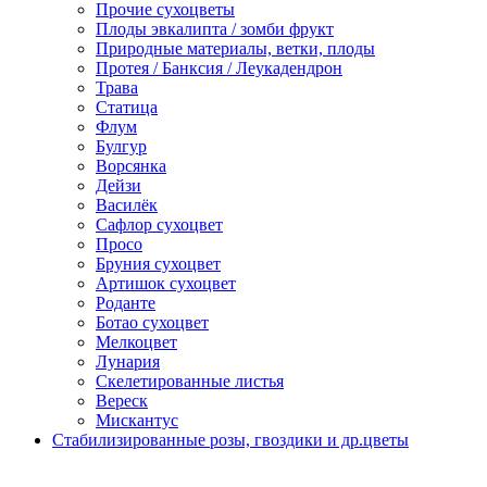
Прочие сухоцветы
Плоды эвкалипта / зомби фрукт
Природные материалы, ветки, плоды
Протея / Банксия / Леукадендрон
Трава
Статица
Флум
Булгур
Ворсянка
Дейзи
Василёк
Сафлор сухоцвет
Просо
Бруния сухоцвет
Артишок сухоцвет
Роданте
Ботао сухоцвет
Мелкоцвет
Лунария
Скелетированные листья
Вереск
Мискантус
Стабилизированные розы, гвоздики и др.цветы