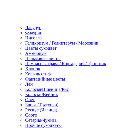
Лагурус
Фалярис
Нигелла
Гелихризум / Гелиптерум / Морозник
Цветы сухоцвет
Аммобиум
Пальмовые листья
Пампасная трава / Кортадерия / Тростник
Хлопок
Ковыль стифа
Фантазийные цветы
Лен
Колосья/Пшеница/Рис
Колоски/Вейник
Овес
Бриза (Трясунка)
Рускус (Иглица)
Сорго
Сетария/Чумиза
Прочие сухоцветы