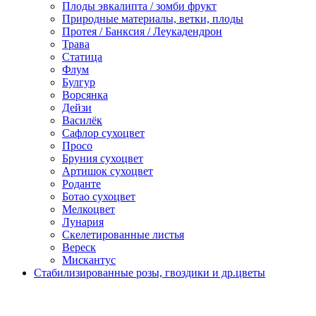
Плоды эвкалипта / зомби фрукт
Природные материалы, ветки, плоды
Протея / Банксия / Леукадендрон
Трава
Статица
Флум
Булгур
Ворсянка
Дейзи
Василёк
Сафлор сухоцвет
Просо
Бруния сухоцвет
Артишок сухоцвет
Роданте
Ботао сухоцвет
Мелкоцвет
Лунария
Скелетированные листья
Вереск
Мискантус
Стабилизированные розы, гвоздики и др.цветы