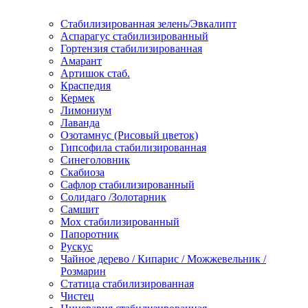
Стабилизированная зелень/Эвкалипт
Аспарагус стабилизированный
Гортензия стабилизированная
Амарант
Артишок стаб.
Краспедия
Кермек
Лимониум
Лаванда
Озотамнус (Рисовый цветок)
Гипсофила стабилизированная
Синеголовник
Скабиоза
Сафлор стабилизированный
Солидаго /Золотарник
Самшит
Мох стабилизированный
Папоротник
Рускус
Чайное дерево / Кипарис / Можжевельник /
Розмарин
Статица стабилизированная
Чистец