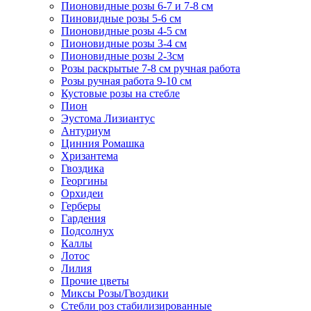
Пионовидные розы 6-7 и 7-8 см
Пиновидные розы 5-6 см
Пионовидные розы 4-5 см
Пионовидные розы 3-4 см
Пионовидные розы 2-3см
Розы раскрытые 7-8 см ручная работа
Розы ручная работа 9-10 см
Кустовые розы на стебле
Пион
Эустома Лизиантус
Антуриум
Цинния Ромашка
Хризантема
Гвоздика
Георгины
Орхидеи
Герберы
Гардения
Подсолнух
Каллы
Лотос
Лилия
Прочие цветы
Миксы Розы/Гвоздики
Стебли роз стабилизированные