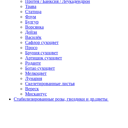
Протея / Банксия / Леукадендрон
Трава
Статица
Флум
Булгур
Ворсянка
Дейзи
Василёк
Сафлор сухоцвет
Просо
Бруния сухоцвет
Артишок сухоцвет
Роданте
Ботао сухоцвет
Мелкоцвет
Лунария
Скелетированные листья
Вереск
Мискантус
Стабилизированные розы, гвоздики и др.цветы