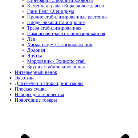
Цинерария стабилизированная
Каменная трава \ Коралловое дерево
Грин Белл / Лепидиум
Прочие стабилизированные растения
Плоды эвкалипта и прочие
Трава стабилизированная
Пампасная трава стабилизированная
Лён
Хасмантиум / Плоскоколосник
Додонея
Ярутка
Мордовник / Эхинопс стаб.
Бруния стабилизированная
Интерьерный венок
Экзотика
Для свечей и эпоксидной смолы
Плоская сушка
Наборы для творчества
Новогодние товары