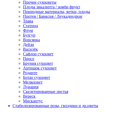
Прочие сухоцветы
Плоды эвкалипта / зомби фрукт
Природные материалы, ветки, плоды
Протея / Банксия / Леукадендрон
Трава
Статица
Флум
Булгур
Ворсянка
Дейзи
Василёк
Сафлор сухоцвет
Просо
Бруния сухоцвет
Артишок сухоцвет
Роданте
Ботао сухоцвет
Мелкоцвет
Лунария
Скелетированные листья
Вереск
Мискантус
Стабилизированные розы, гвоздики и др.цветы