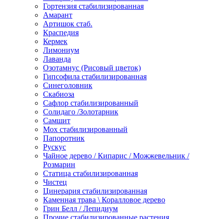
Гортензия стабилизированная
Амарант
Артишок стаб.
Краспедия
Кермек
Лимониум
Лаванда
Озотамнус (Рисовый цветок)
Гипсофила стабилизированная
Синеголовник
Скабиоза
Сафлор стабилизированный
Солидаго /Золотарник
Самшит
Мох стабилизированный
Папоротник
Рускус
Чайное дерево / Кипарис / Можжевельник /
Розмарин
Статица стабилизированная
Чистец
Цинерария стабилизированная
Каменная трава \ Коралловое дерево
Грин Белл / Лепидиум
Прочие стабилизированные растения