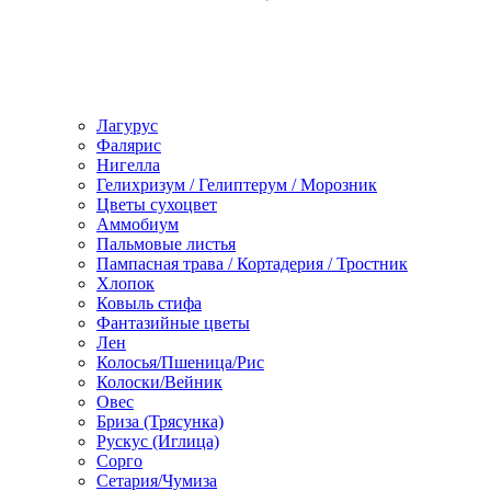
Лагурус
Фалярис
Нигелла
Гелихризум / Гелиптерум / Морозник
Цветы сухоцвет
Аммобиум
Пальмовые листья
Пампасная трава / Кортадерия / Тростник
Хлопок
Ковыль стифа
Фантазийные цветы
Лен
Колосья/Пшеница/Рис
Колоски/Вейник
Овес
Бриза (Трясунка)
Рускус (Иглица)
Сорго
Сетария/Чумиза