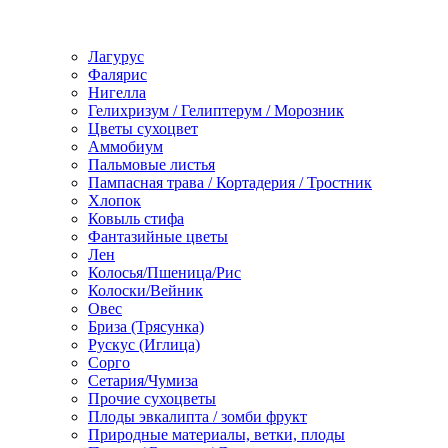
Лагурус
Фалярис
Нигелла
Гелихризум / Гелиптерум / Морозник
Цветы сухоцвет
Аммобиум
Пальмовые листья
Пампасная трава / Кортадерия / Тростник
Хлопок
Ковыль стифа
Фантазийные цветы
Лен
Колосья/Пшеница/Рис
Колоски/Вейник
Овес
Бриза (Трясунка)
Рускус (Иглица)
Сорго
Сетария/Чумиза
Прочие сухоцветы
Плоды эвкалипта / зомби фрукт
Природные материалы, ветки, плоды