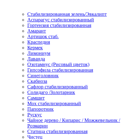
Стабилизированная зелень/Эвкалипт
Аспарагус стабилизированный
Гортензия стабилизированная
Амарант
Артишок стаб.
Краспедия
Кермек
Лимониум
Лаванда
Озотамнус (Рисовый цветок)
Гипсофила стабилизированная
Синеголовник
Скабиоза
Сафлор стабилизированный
Солидаго /Золотарник
Самшит
Мох стабилизированный
Папоротник
Рускус
Чайное дерево / Кипарис / Можжевельник /
Розмарин
Статица стабилизированная
Чистец