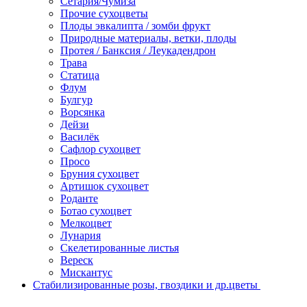
Сетария/Чумиза
Прочие сухоцветы
Плоды эвкалипта / зомби фрукт
Природные материалы, ветки, плоды
Протея / Банксия / Леукадендрон
Трава
Статица
Флум
Булгур
Ворсянка
Дейзи
Василёк
Сафлор сухоцвет
Просо
Бруния сухоцвет
Артишок сухоцвет
Роданте
Ботао сухоцвет
Мелкоцвет
Лунария
Скелетированные листья
Вереск
Мискантус
Стабилизированные розы, гвоздики и др.цветы