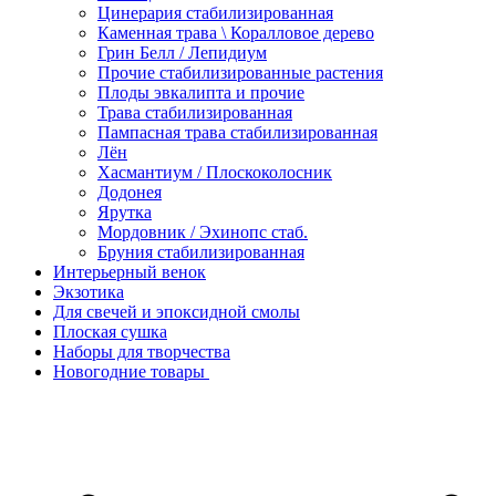
Цинерария стабилизированная
Каменная трава \ Коралловое дерево
Грин Белл / Лепидиум
Прочие стабилизированные растения
Плоды эвкалипта и прочие
Трава стабилизированная
Пампасная трава стабилизированная
Лён
Хасмантиум / Плоскоколосник
Додонея
Ярутка
Мордовник / Эхинопс стаб.
Бруния стабилизированная
Интерьерный венок
Экзотика
Для свечей и эпоксидной смолы
Плоская сушка
Наборы для творчества
Новогодние товары