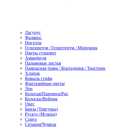
Лагурус
Фалярис
Нигелла
Гелихризум / Гелиптерум / Морозник
Цветы сухоцвет
Аммобиум
Пальмовые листья
Пампасная трава / Кортадерия / Тростник
Хлопок
Ковыль стифа
Фантазийные цветы
Лен
Колосья/Пшеница/Рис
Колоски/Вейник
Овес
Бриза (Трясунка)
Рускус (Иглица)
Сорго
Сетария/Чумиза