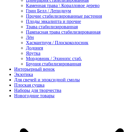
Цинерария стабилизированная
Каменная трава \ Коралловое дерево
Грин Белл / Лепидиум
Прочие стабилизированные растения
Плоды эвкалипта и прочие
Трава стабилизированная
Пампасная трава стабилизированная
Лён
Хасмантиум / Плоскоколосник
Додонея
Ярутка
Мордовник / Эхинопс стаб.
Бруния стабилизированная
Интерьерный венок
Экзотика
Для свечей и эпоксидной смолы
Плоская сушка
Наборы для творчества
Новогодние товары