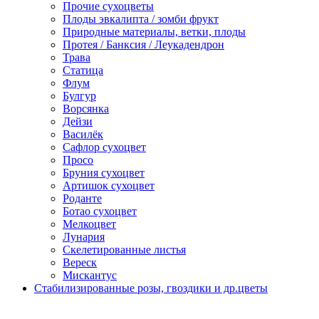
Прочие сухоцветы
Плоды эвкалипта / зомби фрукт
Природные материалы, ветки, плоды
Протея / Банксия / Леукадендрон
Трава
Статица
Флум
Булгур
Ворсянка
Дейзи
Василёк
Сафлор сухоцвет
Просо
Бруния сухоцвет
Артишок сухоцвет
Роданте
Ботао сухоцвет
Мелкоцвет
Лунария
Скелетированные листья
Вереск
Мискантус
Стабилизированные розы, гвоздики и др.цветы