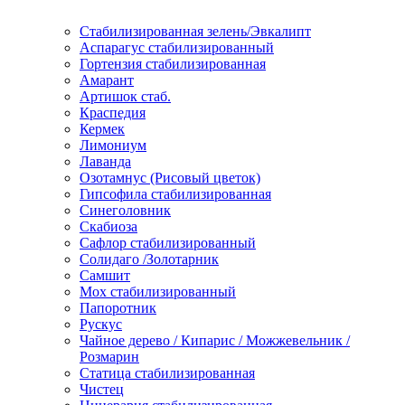
Стабилизированная зелень/Эвкалипт
Аспарагус стабилизированный
Гортензия стабилизированная
Амарант
Артишок стаб.
Краспедия
Кермек
Лимониум
Лаванда
Озотамнус (Рисовый цветок)
Гипсофила стабилизированная
Синеголовник
Скабиоза
Сафлор стабилизированный
Солидаго /Золотарник
Самшит
Мох стабилизированный
Папоротник
Рускус
Чайное дерево / Кипарис / Можжевельник /
Розмарин
Статица стабилизированная
Чистец