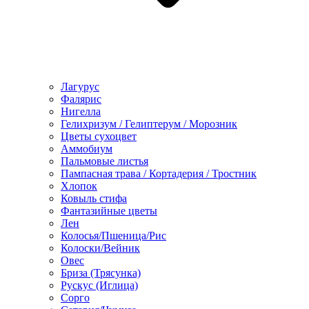
Лагурус
Фалярис
Нигелла
Гелихризум / Гелиптерум / Морозник
Цветы сухоцвет
Аммобиум
Пальмовые листья
Пампасная трава / Кортадерия / Тростник
Хлопок
Ковыль стифа
Фантазийные цветы
Лен
Колосья/Пшеница/Рис
Колоски/Вейник
Овес
Бриза (Трясунка)
Рускус (Иглица)
Сорго