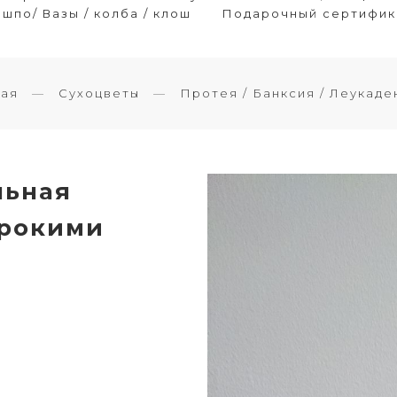
шпо/ Вазы / колба / клош
Подарочный сертифик
ная
Сухоцветы
Протея / Банксия / Леукад
льная
ирокими