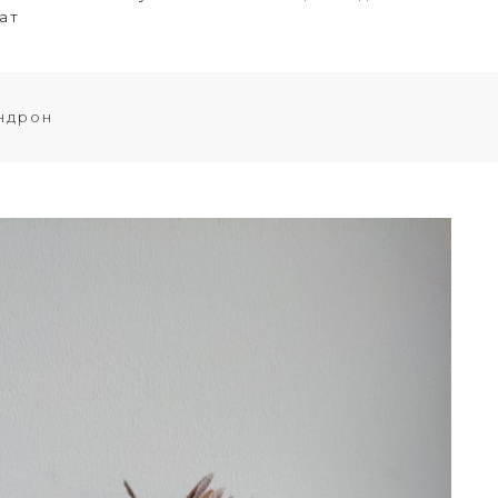
ат
ендрон