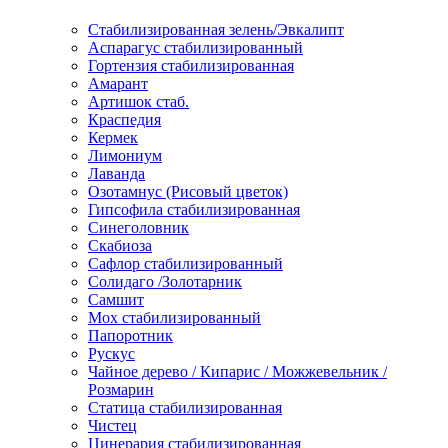
Стабилизированная зелень/Эвкалипт
Аспарагус стабилизированный
Гортензия стабилизированная
Амарант
Артишок стаб.
Краспедия
Кермек
Лимониум
Лаванда
Озотамнус (Рисовый цветок)
Гипсофила стабилизированная
Синеголовник
Скабиоза
Сафлор стабилизированный
Солидаго /Золотарник
Самшит
Мох стабилизированный
Папоротник
Рускус
Чайное дерево / Кипарис / Можжевельник /
Розмарин
Статица стабилизированная
Чистец
Цинерария стабилизированная