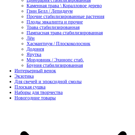
Цинерария стабилизированная
Каменная трава \ Коралловое дерево
Грин Белл / Лепидиум
Прочие стабилизированные растения
Плоды эвкалипта и прочие
Трава стабилизированная
Пампасная трава стабилизированная
Лён
Хасмантиум / Плоскоколосник
Додонея
Ярутка
Мордовник / Эхинопс стаб.
Бруния стабилизированная
Интерьерный венок
Экзотика
Для свечей и эпоксидной смолы
Плоская сушка
Наборы для творчества
Новогодние товары