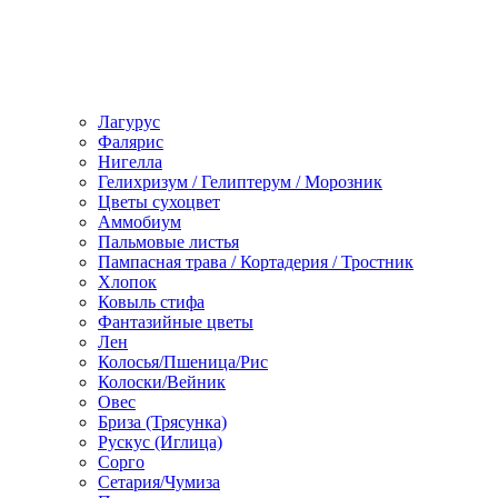
Лагурус
Фалярис
Нигелла
Гелихризум / Гелиптерум / Морозник
Цветы сухоцвет
Аммобиум
Пальмовые листья
Пампасная трава / Кортадерия / Тростник
Хлопок
Ковыль стифа
Фантазийные цветы
Лен
Колосья/Пшеница/Рис
Колоски/Вейник
Овес
Бриза (Трясунка)
Рускус (Иглица)
Сорго
Сетария/Чумиза