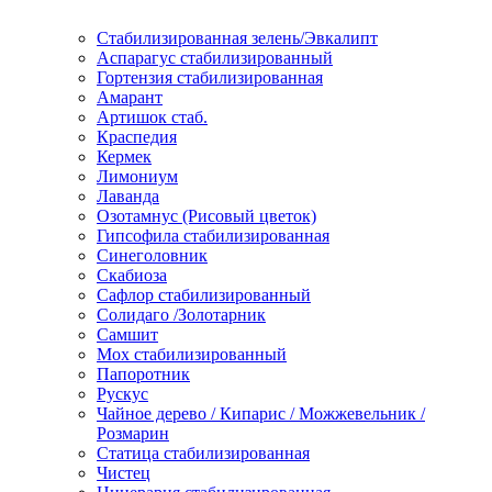
Стабилизированная зелень/Эвкалипт
Аспарагус стабилизированный
Гортензия стабилизированная
Амарант
Артишок стаб.
Краспедия
Кермек
Лимониум
Лаванда
Озотамнус (Рисовый цветок)
Гипсофила стабилизированная
Синеголовник
Скабиоза
Сафлор стабилизированный
Солидаго /Золотарник
Самшит
Мох стабилизированный
Папоротник
Рускус
Чайное дерево / Кипарис / Можжевельник /
Розмарин
Статица стабилизированная
Чистец