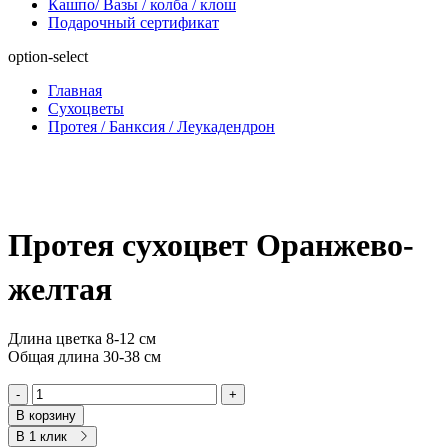
Кашпо/ Вазы / колба / клош
Подарочный сертификат
option-select
Главная
Сухоцветы
Протея / Банксия / Леукадендрон
Протея сухоцвет Оранжево-
желтая
Длина цветка 8-12 см
Общая длина 30-38 см
-
+
В корзину
В 1 клик