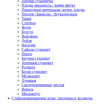
Прочие сухоцветы
Плоды эвкалипта / зомби фрукт
Природные материалы, ветки, плоды
Протея / Банксия / Леукадендрон
Трава
Статица
Флум
Булгур
Ворсянка
Дейзи
Василёк
Сафлор сухоцвет
Просо
Бруния сухоцвет
Артишок сухоцвет
Роданте
Ботао сухоцвет
Мелкоцвет
Лунария
Скелетированные листья
Вереск
Мискантус
Стабилизированные розы, гвоздики и др.цветы