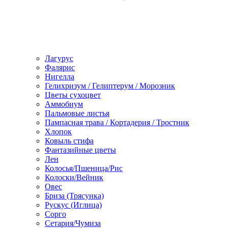
Лагурус
Фалярис
Нигелла
Гелихризум / Гелиптерум / Морозник
Цветы сухоцвет
Аммобиум
Пальмовые листья
Пампасная трава / Кортадерия / Тростник
Хлопок
Ковыль стифа
Фантазийные цветы
Лен
Колосья/Пшеница/Рис
Колоски/Вейник
Овес
Бриза (Трясунка)
Рускус (Иглица)
Сорго
Сетария/Чумиза