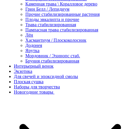
Каменная трава \ Коралловое дерево
Грин Белл / Лепидиум
Прочие стабилизированные растения
Плоды эвкалипта и прочие
Трава стабилизированная
Пампасная трава стабилизированная
Лён
Хасмантиум / Плоскоколосник
Додонея
Ярутка
Мордовник / Эхинопс стаб.
Бруния стабилизированная
Интерьерный венок
Экзотика
Для свечей и эпоксидной смолы
Плоская сушка
Наборы для творчества
Новогодние товары