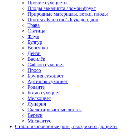
Прочие сухоцветы
Плоды эвкалипта / зомби фрукт
Природные материалы, ветки, плоды
Протея / Банксия / Леукадендрон
Трава
Статица
Флум
Булгур
Ворсянка
Дейзи
Василёк
Сафлор сухоцвет
Просо
Бруния сухоцвет
Артишок сухоцвет
Роданте
Ботао сухоцвет
Мелкоцвет
Лунария
Скелетированные листья
Вереск
Мискантус
Стабилизированные розы, гвоздики и др.цветы