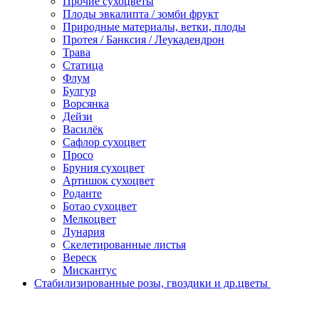
Прочие сухоцветы
Плоды эвкалипта / зомби фрукт
Природные материалы, ветки, плоды
Протея / Банксия / Леукадендрон
Трава
Статица
Флум
Булгур
Ворсянка
Дейзи
Василёк
Сафлор сухоцвет
Просо
Бруния сухоцвет
Артишок сухоцвет
Роданте
Ботао сухоцвет
Мелкоцвет
Лунария
Скелетированные листья
Вереск
Мискантус
Стабилизированные розы, гвоздики и др.цветы