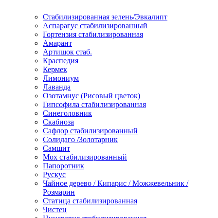
Стабилизированная зелень/Эвкалипт
Аспарагус стабилизированный
Гортензия стабилизированная
Амарант
Артишок стаб.
Краспедия
Кермек
Лимониум
Лаванда
Озотамнус (Рисовый цветок)
Гипсофила стабилизированная
Синеголовник
Скабиоза
Сафлор стабилизированный
Солидаго /Золотарник
Самшит
Мох стабилизированный
Папоротник
Рускус
Чайное дерево / Кипарис / Можжевельник /
Розмарин
Статица стабилизированная
Чистец