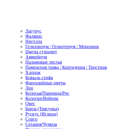
Лагурус
Фалярис
Нигелла
Гелихризум / Гелиптерум / Морозник
Цветы сухоцвет
Аммобиум
Пальмовые листья
Пампасная трава / Кортадерия / Тростник
Хлопок
Ковыль стифа
Фантазийные цветы
Лен
Колосья/Пшеница/Рис
Колоски/Вейник
Овес
Бриза (Трясунка)
Рускус (Иглица)
Сорго
Сетария/Чумиза