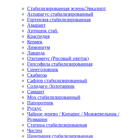
Стабилизированная зелень/Эвкалипт
Аспарагус стабилизированный
Гортензия стабилизированная
Амарант
Артишок стаб.
Краспедия
Кермек
Лимониум
Лаванда
Озотамнус (Рисовый цветок)
Гипсофила стабилизированная
Синеголовник
Скабиоза
Сафлор стабилизированный
Солидаго /Золотарник
Самшит
Мох стабилизированный
Папоротник
Рускус
Чайное дерево / Кипарис / Можжевельник /
Розмарин
Статица стабилизированная
Чистец
Цинерария стабилизированная