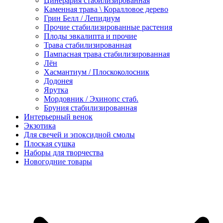
Цинерария стабилизированная
Каменная трава \ Коралловое дерево
Грин Белл / Лепидиум
Прочие стабилизированные растения
Плоды эвкалипта и прочие
Трава стабилизированная
Пампасная трава стабилизированная
Лён
Хасмантиум / Плоскоколосник
Додонея
Ярутка
Мордовник / Эхинопс стаб.
Бруния стабилизированная
Интерьерный венок
Экзотика
Для свечей и эпоксидной смолы
Плоская сушка
Наборы для творчества
Новогодние товары