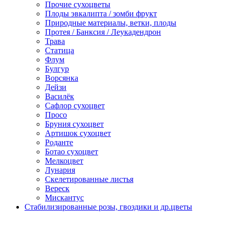
Прочие сухоцветы
Плоды эвкалипта / зомби фрукт
Природные материалы, ветки, плоды
Протея / Банксия / Леукадендрон
Трава
Статица
Флум
Булгур
Ворсянка
Дейзи
Василёк
Сафлор сухоцвет
Просо
Бруния сухоцвет
Артишок сухоцвет
Роданте
Ботао сухоцвет
Мелкоцвет
Лунария
Скелетированные листья
Вереск
Мискантус
Стабилизированные розы, гвоздики и др.цветы