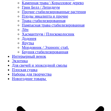
Каменная трава \ Коралловое дерево
Грин Белл / Лепидиум
Прочие стабилизированные растения
Плоды эвкалипта и прочие
Трава стабилизированная
Пампасная трава стабилизированная
Лён
Хасмантиум / Плоскоколосник
Додонея
Ярутка
Мордовник / Эхинопс стаб.
Бруния стабилизированная
Интерьерный венок
Экзотика
Для свечей и эпоксидной смолы
Плоская сушка
Наборы для творчества
Новогодние товары