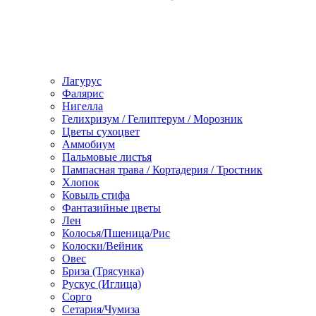
Лагурус
Фалярис
Нигелла
Гелихризум / Гелиптерум / Морозник
Цветы сухоцвет
Аммобиум
Пальмовые листья
Пампасная трава / Кортадерия / Тростник
Хлопок
Ковыль стифа
Фантазийные цветы
Лен
Колосья/Пшеница/Рис
Колоски/Вейник
Овес
Бриза (Трясунка)
Рускус (Иглица)
Сорго
Сетария/Чумиза