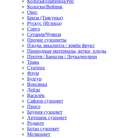
Колосья/Пшеница/Рис
Колоски/Вейник
Овес
Бриза (Трясунка)
Рускус (Иглица)
Сорго
Сетария/Чумиза
Прочие сухоцветы
Плоды эвкалипта / зомби фрукт
Природные материалы, ветки, плоды
Протея / Банксия / Леукадендрон
Трава
Статица
Флум
Булгур
Ворсянка
Дейзи
Василёк
Сафлор сухоцвет
Просо
Бруния сухоцвет
Артишок сухоцвет
Роданте
Ботао сухоцвет
Мелкоцвет