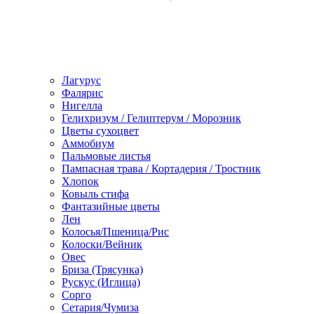
Лагурус
Фалярис
Нигелла
Гелихризум / Гелиптерум / Морозник
Цветы сухоцвет
Аммобиум
Пальмовые листья
Пампасная трава / Кортадерия / Тростник
Хлопок
Ковыль стифа
Фантазийные цветы
Лен
Колосья/Пшеница/Рис
Колоски/Вейник
Овес
Бриза (Трясунка)
Рускус (Иглица)
Сорго
Сетария/Чумиза