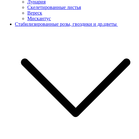
Лунария
Скелетированные листья
Вереск
Мискантус
Стабилизированные розы, гвоздики и др.цветы