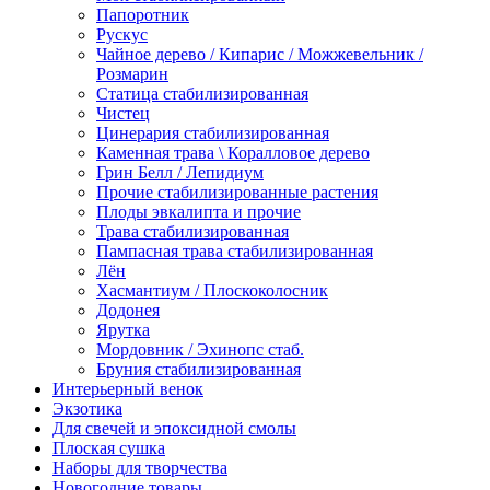
Папоротник
Рускус
Чайное дерево / Кипарис / Можжевельник /
Розмарин
Статица стабилизированная
Чистец
Цинерария стабилизированная
Каменная трава \ Коралловое дерево
Грин Белл / Лепидиум
Прочие стабилизированные растения
Плоды эвкалипта и прочие
Трава стабилизированная
Пампасная трава стабилизированная
Лён
Хасмантиум / Плоскоколосник
Додонея
Ярутка
Мордовник / Эхинопс стаб.
Бруния стабилизированная
Интерьерный венок
Экзотика
Для свечей и эпоксидной смолы
Плоская сушка
Наборы для творчества
Новогодние товары