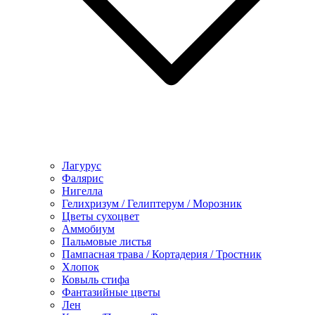
Лагурус
Фалярис
Нигелла
Гелихризум / Гелиптерум / Морозник
Цветы сухоцвет
Аммобиум
Пальмовые листья
Пампасная трава / Кортадерия / Тростник
Хлопок
Ковыль стифа
Фантазийные цветы
Лен