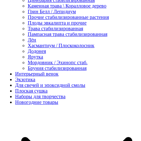
Цинерария стабилизированная
Каменная трава \ Коралловое дерево
Грин Белл / Лепидиум
Прочие стабилизированные растения
Плоды эвкалипта и прочие
Трава стабилизированная
Пампасная трава стабилизированная
Лён
Хасмантиум / Плоскоколосник
Додонея
Ярутка
Мордовник / Эхинопс стаб.
Бруния стабилизированная
Интерьерный венок
Экзотика
Для свечей и эпоксидной смолы
Плоская сушка
Наборы для творчества
Новогодние товары