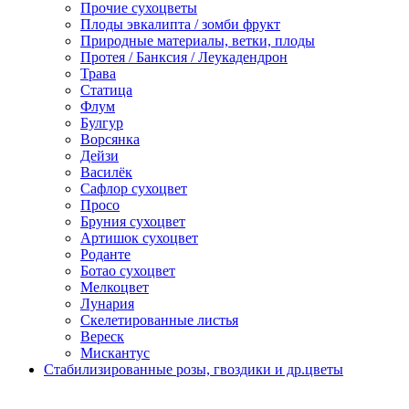
Прочие сухоцветы
Плоды эвкалипта / зомби фрукт
Природные материалы, ветки, плоды
Протея / Банксия / Леукадендрон
Трава
Статица
Флум
Булгур
Ворсянка
Дейзи
Василёк
Сафлор сухоцвет
Просо
Бруния сухоцвет
Артишок сухоцвет
Роданте
Ботао сухоцвет
Мелкоцвет
Лунария
Скелетированные листья
Вереск
Мискантус
Стабилизированные розы, гвоздики и др.цветы