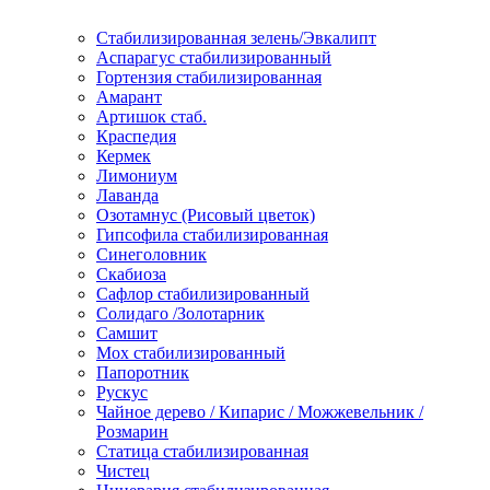
Стабилизированная зелень/Эвкалипт
Аспарагус стабилизированный
Гортензия стабилизированная
Амарант
Артишок стаб.
Краспедия
Кермек
Лимониум
Лаванда
Озотамнус (Рисовый цветок)
Гипсофила стабилизированная
Синеголовник
Скабиоза
Сафлор стабилизированный
Солидаго /Золотарник
Самшит
Мох стабилизированный
Папоротник
Рускус
Чайное дерево / Кипарис / Можжевельник /
Розмарин
Статица стабилизированная
Чистец