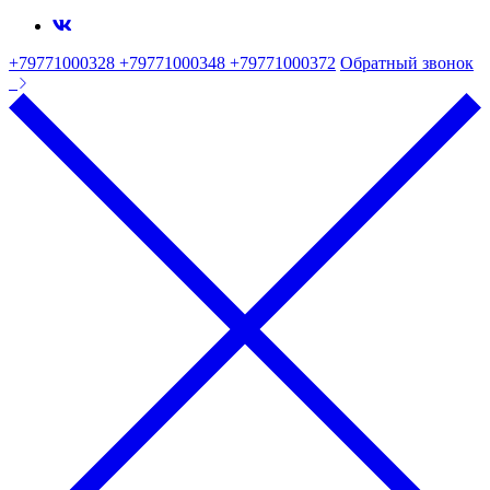
+79771000328 +79771000348 +79771000372
Обратный звонок