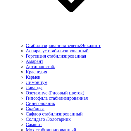
Стабилизированная зелень/Эвкалипт
Аспарагус стабилизированный
Гортензия стабилизированная
Амарант
Артишок стаб.
Краспедия
Кермек
Лимониум
Лаванда
Озотамнус (Рисовый цветок)
Гипсофила стабилизированная
Синеголовник
Скабиоза
Сафлор стабилизированный
Солидаго /Золотарник
Самшит
Мох стабилизированный