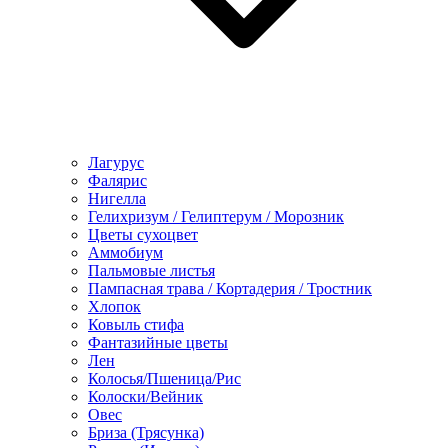
Лагурус
Фалярис
Нигелла
Гелихризум / Гелиптерум / Морозник
Цветы сухоцвет
Аммобиум
Пальмовые листья
Пампасная трава / Кортадерия / Тростник
Хлопок
Ковыль стифа
Фантазийные цветы
Лен
Колосья/Пшеница/Рис
Колоски/Вейник
Овес
Бриза (Трясунка)