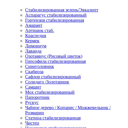
Стабилизированная зелень/Эвкалипт
Аспарагус стабилизированный
Гортензия стабилизированная
Амарант
Артишок стаб.
Краспедия
Кермек
Лимониум
Лаванда
Озотамнус (Рисовый цветок)
Гипсофила стабилизированная
Синеголовник
Скабиоза
Сафлор стабилизированный
Солидаго /Золотарник
Самшит
Мох стабилизированный
Папоротник
Рускус
Чайное дерево / Кипарис / Можжевельник /
Розмарин
Статица стабилизированная
Чистец