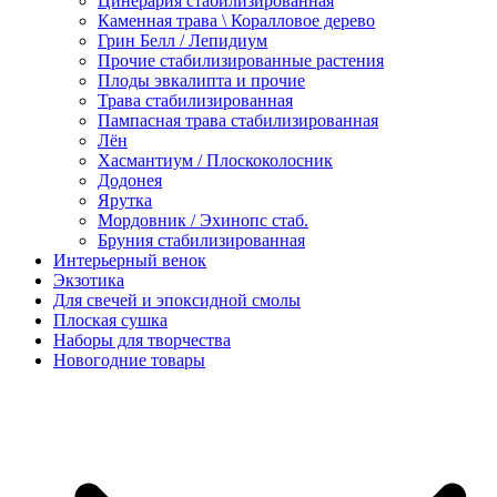
Цинерария стабилизированная
Каменная трава \ Коралловое дерево
Грин Белл / Лепидиум
Прочие стабилизированные растения
Плоды эвкалипта и прочие
Трава стабилизированная
Пампасная трава стабилизированная
Лён
Хасмантиум / Плоскоколосник
Додонея
Ярутка
Мордовник / Эхинопс стаб.
Бруния стабилизированная
Интерьерный венок
Экзотика
Для свечей и эпоксидной смолы
Плоская сушка
Наборы для творчества
Новогодние товары