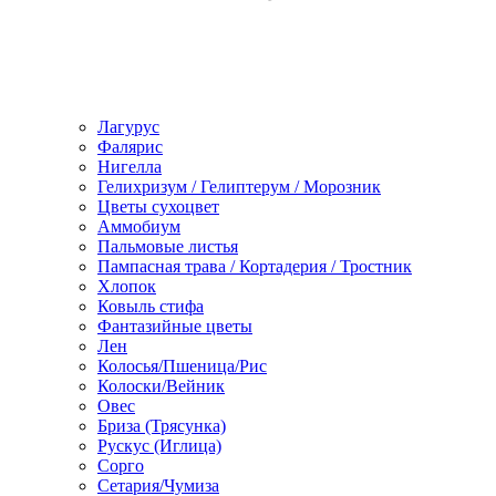
Лагурус
Фалярис
Нигелла
Гелихризум / Гелиптерум / Морозник
Цветы сухоцвет
Аммобиум
Пальмовые листья
Пампасная трава / Кортадерия / Тростник
Хлопок
Ковыль стифа
Фантазийные цветы
Лен
Колосья/Пшеница/Рис
Колоски/Вейник
Овес
Бриза (Трясунка)
Рускус (Иглица)
Сорго
Сетария/Чумиза