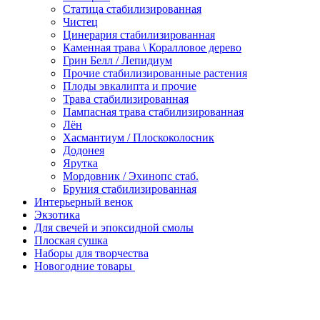
Статица стабилизированная
Чистец
Цинерария стабилизированная
Каменная трава \ Коралловое дерево
Грин Белл / Лепидиум
Прочие стабилизированные растения
Плоды эвкалипта и прочие
Трава стабилизированная
Пампасная трава стабилизированная
Лён
Хасмантиум / Плоскоколосник
Додонея
Ярутка
Мордовник / Эхинопс стаб.
Бруния стабилизированная
Интерьерный венок
Экзотика
Для свечей и эпоксидной смолы
Плоская сушка
Наборы для творчества
Новогодние товары