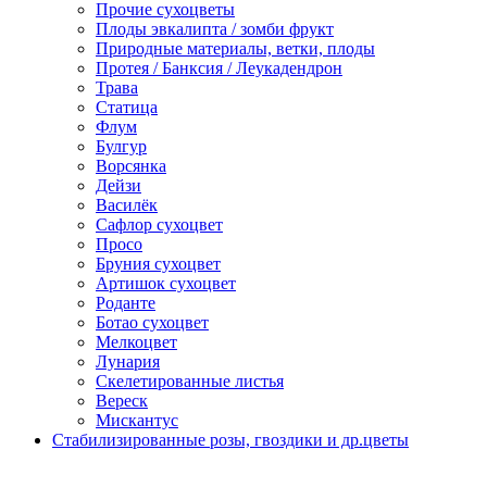
Прочие сухоцветы
Плоды эвкалипта / зомби фрукт
Природные материалы, ветки, плоды
Протея / Банксия / Леукадендрон
Трава
Статица
Флум
Булгур
Ворсянка
Дейзи
Василёк
Сафлор сухоцвет
Просо
Бруния сухоцвет
Артишок сухоцвет
Роданте
Ботао сухоцвет
Мелкоцвет
Лунария
Скелетированные листья
Вереск
Мискантус
Стабилизированные розы, гвоздики и др.цветы