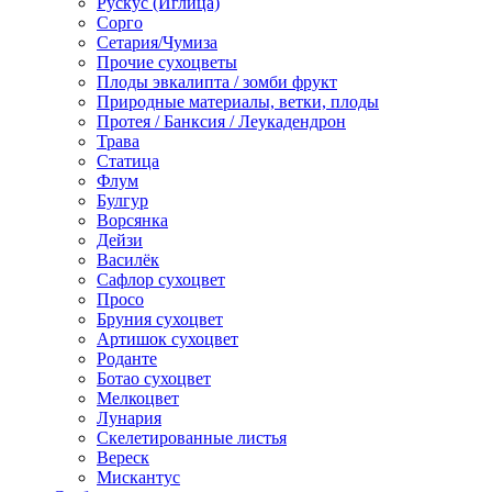
Рускус (Иглица)
Сорго
Сетария/Чумиза
Прочие сухоцветы
Плоды эвкалипта / зомби фрукт
Природные материалы, ветки, плоды
Протея / Банксия / Леукадендрон
Трава
Статица
Флум
Булгур
Ворсянка
Дейзи
Василёк
Сафлор сухоцвет
Просо
Бруния сухоцвет
Артишок сухоцвет
Роданте
Ботао сухоцвет
Мелкоцвет
Лунария
Скелетированные листья
Вереск
Мискантус