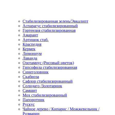
Стабилизированная зелень/Эвкалипт
Аспарагус стабилизированный
Гортензия стабилизированная
Амарант
Артишок стаб.
Краспедия
Кермек
Лимониум
Лаванда
Озотамнус (Рисовый цветок)
Гипсофила стабилизированная
Синеголовник
Скабиоза
Сафлор стабилизированный
Солидаго /Золотарник
Самшит
Мох стабилизированный
Папоротник
Рускус
Чайное дерево / Кипарис / Можжевельник /
Розмарин