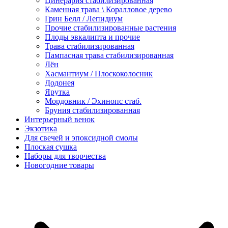
Цинерария стабилизированная
Каменная трава \ Коралловое дерево
Грин Белл / Лепидиум
Прочие стабилизированные растения
Плоды эвкалипта и прочие
Трава стабилизированная
Пампасная трава стабилизированная
Лён
Хасмантиум / Плоскоколосник
Додонея
Ярутка
Мордовник / Эхинопс стаб.
Бруния стабилизированная
Интерьерный венок
Экзотика
Для свечей и эпоксидной смолы
Плоская сушка
Наборы для творчества
Новогодние товары