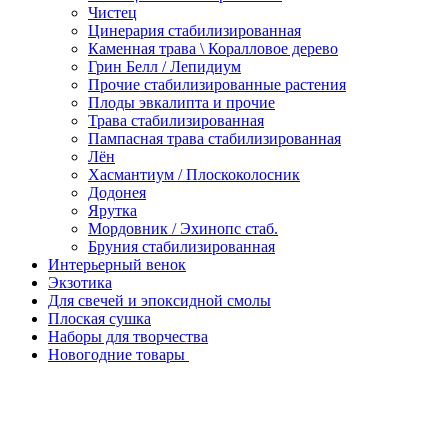
Чистец
Цинерария стабилизированная
Каменная трава \ Коралловое дерево
Грин Белл / Лепидиум
Прочие стабилизированные растения
Плоды эвкалипта и прочие
Трава стабилизированная
Пампасная трава стабилизированная
Лён
Хасмантиум / Плоскоколосник
Додонея
Ярутка
Мордовник / Эхинопс стаб.
Бруния стабилизированная
Интерьерный венок
Экзотика
Для свечей и эпоксидной смолы
Плоская сушка
Наборы для творчества
Новогодние товары