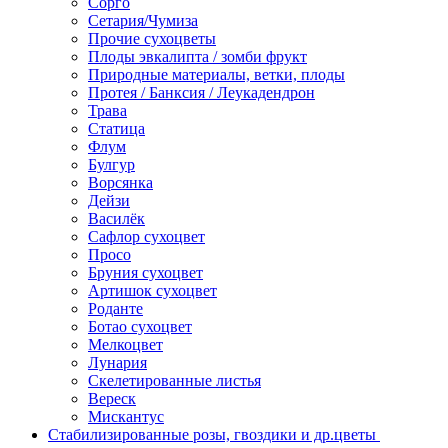
Сорго
Сетария/Чумиза
Прочие сухоцветы
Плоды эвкалипта / зомби фрукт
Природные материалы, ветки, плоды
Протея / Банксия / Леукадендрон
Трава
Статица
Флум
Булгур
Ворсянка
Дейзи
Василёк
Сафлор сухоцвет
Просо
Бруния сухоцвет
Артишок сухоцвет
Роданте
Ботао сухоцвет
Мелкоцвет
Лунария
Скелетированные листья
Вереск
Мискантус
Стабилизированные розы, гвоздики и др.цветы