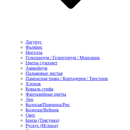
Лагурус
Фалярис
Нигелла
Гелихризум / Гелиптерум / Морозник
Цветы сухоцвет
Аммобиум
Пальмовые листья
Пампасная трава / Кортадерия / Тростник
Хлопок
Ковыль стифа
Фантазийные цветы
Лен
Колосья/Пшеница/Рис
Колоски/Вейник
Овес
Бриза (Трясунка)
Рускус (Иглица)