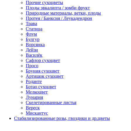
Прочие сухоцветы
Плоды эвкалипта / зомби фрукт
Природные материалы, ветки, плоды
Протея / Банксия / Леукадендрон
Трава
Статица
Флум
Булгур
Ворсянка
Дейзи
Василёк
Сафлор сухоцвет
Просо
Бруния сухоцвет
Артишок сухоцвет
Роданте
Ботао сухоцвет
Мелкоцвет
Лунария
Скелетированные листья
Вереск
Мискантус
Стабилизированные розы, гвоздики и др.цветы