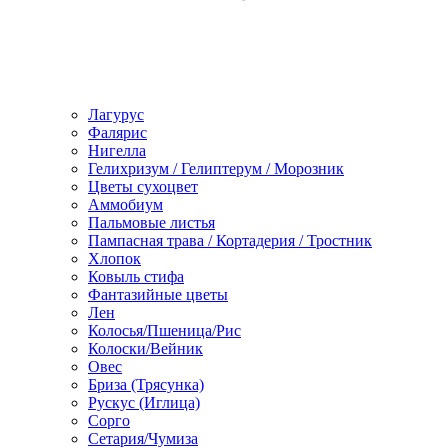
Лагурус
Фалярис
Нигелла
Гелихризум / Гелиптерум / Морозник
Цветы сухоцвет
Аммобиум
Пальмовые листья
Пампасная трава / Кортадерия / Тростник
Хлопок
Ковыль стифа
Фантазийные цветы
Лен
Колосья/Пшеница/Рис
Колоски/Вейник
Овес
Бриза (Трясунка)
Рускус (Иглица)
Сорго
Сетария/Чумиза