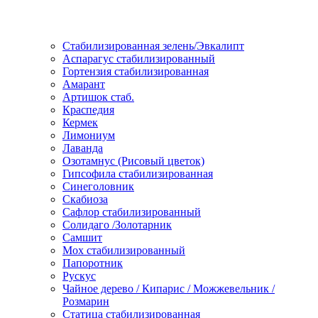
Стабилизированная зелень/Эвкалипт
Аспарагус стабилизированный
Гортензия стабилизированная
Амарант
Артишок стаб.
Краспедия
Кермек
Лимониум
Лаванда
Озотамнус (Рисовый цветок)
Гипсофила стабилизированная
Синеголовник
Скабиоза
Сафлор стабилизированный
Солидаго /Золотарник
Самшит
Мох стабилизированный
Папоротник
Рускус
Чайное дерево / Кипарис / Можжевельник /
Розмарин
Статица стабилизированная