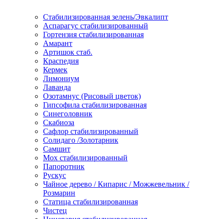
Стабилизированная зелень/Эвкалипт
Аспарагус стабилизированный
Гортензия стабилизированная
Амарант
Артишок стаб.
Краспедия
Кермек
Лимониум
Лаванда
Озотамнус (Рисовый цветок)
Гипсофила стабилизированная
Синеголовник
Скабиоза
Сафлор стабилизированный
Солидаго /Золотарник
Самшит
Мох стабилизированный
Папоротник
Рускус
Чайное дерево / Кипарис / Можжевельник /
Розмарин
Статица стабилизированная
Чистец