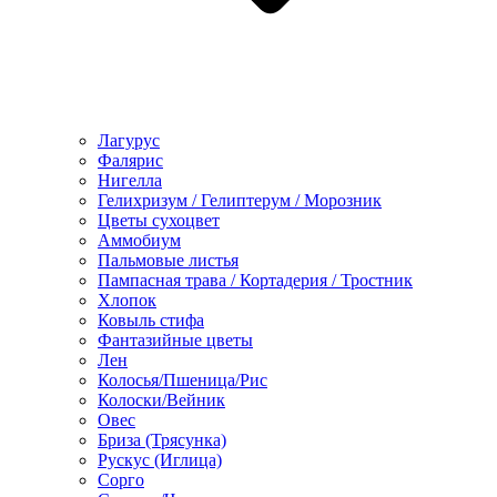
Лагурус
Фалярис
Нигелла
Гелихризум / Гелиптерум / Морозник
Цветы сухоцвет
Аммобиум
Пальмовые листья
Пампасная трава / Кортадерия / Тростник
Хлопок
Ковыль стифа
Фантазийные цветы
Лен
Колосья/Пшеница/Рис
Колоски/Вейник
Овес
Бриза (Трясунка)
Рускус (Иглица)
Сорго