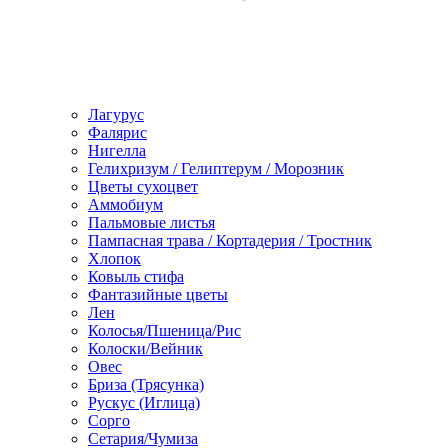
Лагурус
Фалярис
Нигелла
Гелихризум / Гелиптерум / Морозник
Цветы сухоцвет
Аммобиум
Пальмовые листья
Пампасная трава / Кортадерия / Тростник
Хлопок
Ковыль стифа
Фантазийные цветы
Лен
Колосья/Пшеница/Рис
Колоски/Вейник
Овес
Бриза (Трясунка)
Рускус (Иглица)
Сорго
Сетария/Чумиза