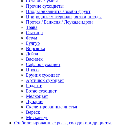
Сетария/Чумиза
Прочие сухоцветы
Плоды эвкалипта / зомби фрукт
Природные материалы, ветки, плоды
Протея / Банксия / Леукадендрон
Трава
Статица
Флум
Булгур
Ворсянка
Дейзи
Василёк
Сафлор сухоцвет
Просо
Бруния сухоцвет
Артишок сухоцвет
Роданте
Ботао сухоцвет
Мелкоцвет
Лунария
Скелетированные листья
Вереск
Мискантус
Стабилизированные розы, гвоздики и др.цветы