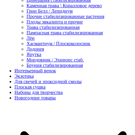
Цинерария стабилизированная
Каменная трава \ Коралловое дерево
Грин Белл / Лепидиум
Прочие стабилизированные растения
Плоды эвкалипта и прочие
Трава стабилизированная
Пампасная трава стабилизированная
Лён
Хасмантиум / Плоскоколосник
Додонея
Ярутка
Мордовник / Эхинопс стаб.
Бруния стабилизированная
Интерьерный венок
Экзотика
Для свечей и эпоксидной смолы
Плоская сушка
Наборы для творчества
Новогодние товары