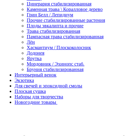
Цинерария стабилизированная
Каменная трава \ Коралловое дерево
Грин Белл / Лепидиум
Прочие стабилизированные растения
Плоды эвкалипта и прочие
Трава стабилизированная
Пампасная трава стабилизированная
Лён
Хасмантиум / Плоскоколосник
Додонея
Ярутка
Мордовник / Эхинопс стаб.
Бруния стабилизированная
Интерьерный венок
Экзотика
Для свечей и эпоксидной смолы
Плоская сушка
Наборы для творчества
Новогодние товары