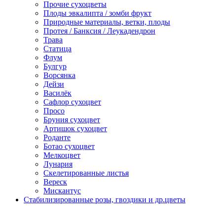
Прочие сухоцветы
Плоды эвкалипта / зомби фрукт
Природные материалы, ветки, плоды
Протея / Банксия / Леукадендрон
Трава
Статица
Флум
Булгур
Ворсянка
Дейзи
Василёк
Сафлор сухоцвет
Просо
Бруния сухоцвет
Артишок сухоцвет
Роданте
Ботао сухоцвет
Мелкоцвет
Лунария
Скелетированные листья
Вереск
Мискантус
Стабилизированные розы, гвоздики и др.цветы