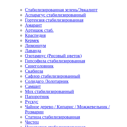
Стабилизированная зелень/Эвкалипт
Аспарагус стабилизированный
Гортензия стабилизированная
Амарант
Артишок стаб.
Краспедия
Кермек
Лимониум
Лаванда
Озотамнус (Рисовый цветок)
Гипсофила стабилизированная
Синеголовник
Скабиоза
Сафлор стабилизированный
Солидаго /Золотарник
Самшит
Мох стабилизированный
Папоротник
Рускус
Чайное дерево / Кипарис / Можжевельник /
Розмарин
Статица стабилизированная
Чистец