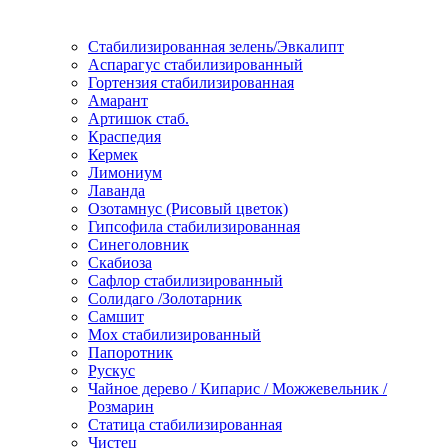
Стабилизированная зелень/Эвкалипт
Аспарагус стабилизированный
Гортензия стабилизированная
Амарант
Артишок стаб.
Краспедия
Кермек
Лимониум
Лаванда
Озотамнус (Рисовый цветок)
Гипсофила стабилизированная
Синеголовник
Скабиоза
Сафлор стабилизированный
Солидаго /Золотарник
Самшит
Мох стабилизированный
Папоротник
Рускус
Чайное дерево / Кипарис / Можжевельник /
Розмарин
Статица стабилизированная
Чистец