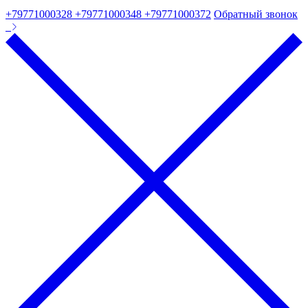
+79771000328 +79771000348 +79771000372
Обратный звонок