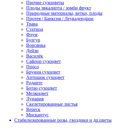
Прочие сухоцветы
Плоды эвкалипта / зомби фрукт
Природные материалы, ветки, плоды
Протея / Банксия / Леукадендрон
Трава
Статица
Флум
Булгур
Ворсянка
Дейзи
Василёк
Сафлор сухоцвет
Просо
Бруния сухоцвет
Артишок сухоцвет
Роданте
Ботао сухоцвет
Мелкоцвет
Лунария
Скелетированные листья
Вереск
Мискантус
Стабилизированные розы, гвоздики и др.цветы