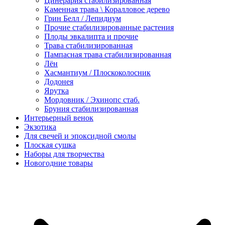
Цинерария стабилизированная
Каменная трава \ Коралловое дерево
Грин Белл / Лепидиум
Прочие стабилизированные растения
Плоды эвкалипта и прочие
Трава стабилизированная
Пампасная трава стабилизированная
Лён
Хасмантиум / Плоскоколосник
Додонея
Ярутка
Мордовник / Эхинопс стаб.
Бруния стабилизированная
Интерьерный венок
Экзотика
Для свечей и эпоксидной смолы
Плоская сушка
Наборы для творчества
Новогодние товары