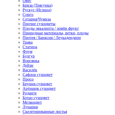
Овес
Бриза (Трясунка)
Рускус (Иглица)
Сорго
Сетария/Чумиза
Прочие сухоцветы
Плоды эвкалипта / зомби фрукт
Природные материалы, ветки, плоды
Протея / Банксия / Леукадендрон
Трава
Статица
Флум
Булгур
Ворсянка
Дейзи
Василёк
Сафлор сухоцвет
Просо
Бруния сухоцвет
Артишок сухоцвет
Роданте
Ботао сухоцвет
Мелкоцвет
Лунария
Скелетированные листья