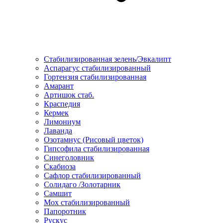
Стабилизированная зелень/Эвкалипт
Аспарагус стабилизированный
Гортензия стабилизированная
Амарант
Артишок стаб.
Краспедия
Кермек
Лимониум
Лаванда
Озотамнус (Рисовый цветок)
Гипсофила стабилизированная
Синеголовник
Скабиоза
Сафлор стабилизированный
Солидаго /Золотарник
Самшит
Мох стабилизированный
Папоротник
Рускус