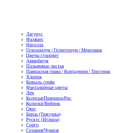
Лагурус
Фалярис
Нигелла
Гелихризум / Гелиптерум / Морозник
Цветы сухоцвет
Аммобиум
Пальмовые листья
Пампасная трава / Кортадерия / Тростник
Хлопок
Ковыль стифа
Фантазийные цветы
Лен
Колосья/Пшеница/Рис
Колоски/Вейник
Овес
Бриза (Трясунка)
Рускус (Иглица)
Сорго
Сетария/Чумиза