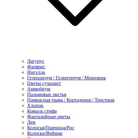
Лагурус
Фалярис
Нигелла
Гелихризум / Гелиптерум / Морозник
Цветы сухоцвет
Аммобиум
Пальмовые листья
Пампасная трава / Кортадерия / Тростник
Хлопок
Ковыль стифа
Фантазийные цветы
Лен
Колосья/Пшеница/Рис
Колоски/Вейник