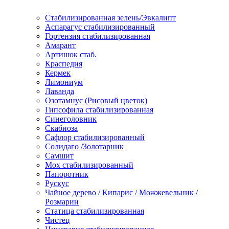
Стабилизированная зелень/Эвкалипт
Аспарагус стабилизированный
Гортензия стабилизированная
Амарант
Артишок стаб.
Краспедия
Кермек
Лимониум
Лаванда
Озотамнус (Рисовый цветок)
Гипсофила стабилизированная
Синеголовник
Скабиоза
Сафлор стабилизированный
Солидаго /Золотарник
Самшит
Мох стабилизированный
Папоротник
Рускус
Чайное дерево / Кипарис / Можжевельник /
Розмарин
Статица стабилизированная
Чистец