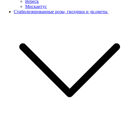
Вереск
Мискантус
Стабилизированные розы, гвоздики и др.цветы