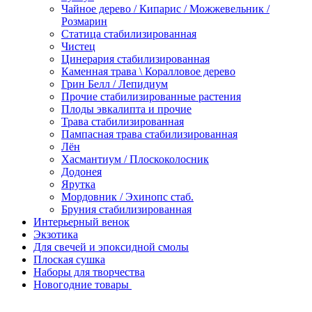
Чайное дерево / Кипарис / Можжевельник /
Розмарин
Статица стабилизированная
Чистец
Цинерария стабилизированная
Каменная трава \ Коралловое дерево
Грин Белл / Лепидиум
Прочие стабилизированные растения
Плоды эвкалипта и прочие
Трава стабилизированная
Пампасная трава стабилизированная
Лён
Хасмантиум / Плоскоколосник
Додонея
Ярутка
Мордовник / Эхинопс стаб.
Бруния стабилизированная
Интерьерный венок
Экзотика
Для свечей и эпоксидной смолы
Плоская сушка
Наборы для творчества
Новогодние товары