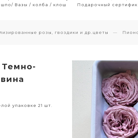
шпо/ Вазы / колба / клош
Подарочный сертифик
лизированные розы, гвоздики и др.цветы
Пионо
 Темно-
овина
елой упаковке 21 шт.