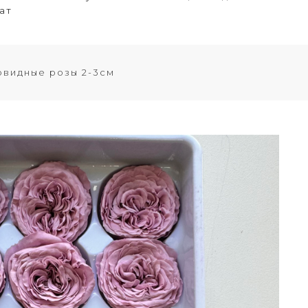
ат
видные розы 2-3см