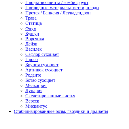
Плоды эвкалипта / зомби фрукт
Природные материалы, ветки, плоды
Протея / Банксия / Леукадендрон
Трава
Статица
Флум
Булгур
Ворсянка
Дейзи
Василёк
Сафлор сухоцвет
Просо
Бруния сухоцвет
Артишок сухоцвет
Роданте
Ботао сухоцвет
Мелкоцвет
Лунария
Скелетированные листья
Вереск
Мискантус
Стабилизированные розы, гвоздики и др.цветы