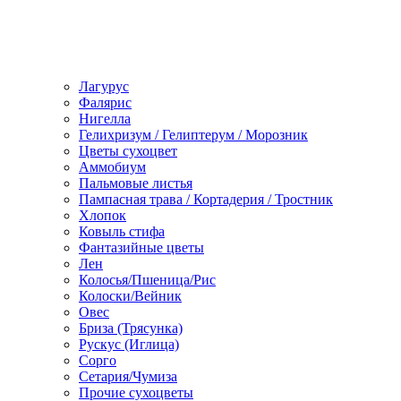
Лагурус
Фалярис
Нигелла
Гелихризум / Гелиптерум / Морозник
Цветы сухоцвет
Аммобиум
Пальмовые листья
Пампасная трава / Кортадерия / Тростник
Хлопок
Ковыль стифа
Фантазийные цветы
Лен
Колосья/Пшеница/Рис
Колоски/Вейник
Овес
Бриза (Трясунка)
Рускус (Иглица)
Сорго
Сетария/Чумиза
Прочие сухоцветы