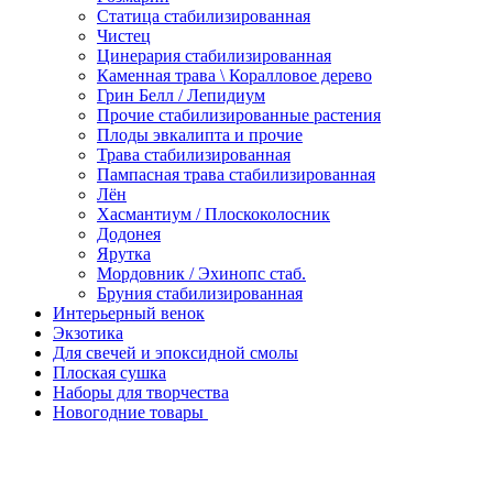
Статица стабилизированная
Чистец
Цинерария стабилизированная
Каменная трава \ Коралловое дерево
Грин Белл / Лепидиум
Прочие стабилизированные растения
Плоды эвкалипта и прочие
Трава стабилизированная
Пампасная трава стабилизированная
Лён
Хасмантиум / Плоскоколосник
Додонея
Ярутка
Мордовник / Эхинопс стаб.
Бруния стабилизированная
Интерьерный венок
Экзотика
Для свечей и эпоксидной смолы
Плоская сушка
Наборы для творчества
Новогодние товары