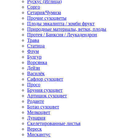
Рускус (Иглица)
Сорго
Сетария/Чумиза
Прочие сухоцветы
Плоды эвкалипта / зомби фрукт
Природные материалы, ветки, плоды
Протея / Банксия / Леукадендрон
Трава
Статица
Флум
Булгур
Ворсянка
Дейзи
Василёк
Сафлор сухоцвет
Просо
Бруния сухоцвет
Артишок сухоцвет
Роданте
Ботао сухоцвет
Мелкоцвет
Лунария
Скелетированные листья
Вереск
Мискантус