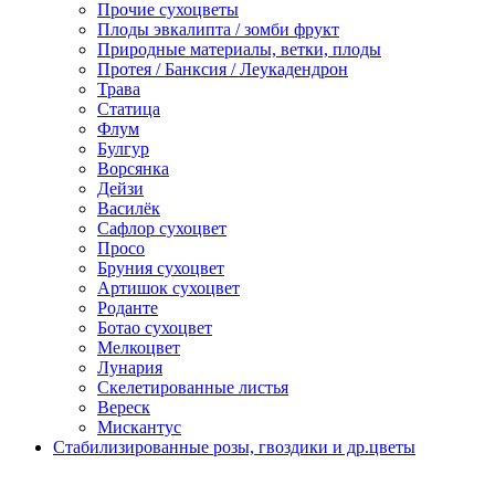
Прочие сухоцветы
Плоды эвкалипта / зомби фрукт
Природные материалы, ветки, плоды
Протея / Банксия / Леукадендрон
Трава
Статица
Флум
Булгур
Ворсянка
Дейзи
Василёк
Сафлор сухоцвет
Просо
Бруния сухоцвет
Артишок сухоцвет
Роданте
Ботао сухоцвет
Мелкоцвет
Лунария
Скелетированные листья
Вереск
Мискантус
Стабилизированные розы, гвоздики и др.цветы