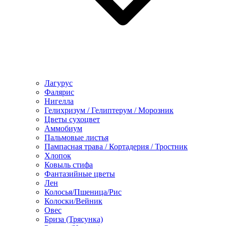
Лагурус
Фалярис
Нигелла
Гелихризум / Гелиптерум / Морозник
Цветы сухоцвет
Аммобиум
Пальмовые листья
Пампасная трава / Кортадерия / Тростник
Хлопок
Ковыль стифа
Фантазийные цветы
Лен
Колосья/Пшеница/Рис
Колоски/Вейник
Овес
Бриза (Трясунка)