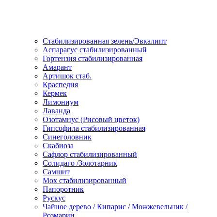
Стабилизированная зелень/Эвкалипт
Аспарагус стабилизированный
Гортензия стабилизированная
Амарант
Артишок стаб.
Краспедия
Кермек
Лимониум
Лаванда
Озотамнус (Рисовый цветок)
Гипсофила стабилизированная
Синеголовник
Скабиоза
Сафлор стабилизированный
Солидаго /Золотарник
Самшит
Мох стабилизированный
Папоротник
Рускус
Чайное дерево / Кипарис / Можжевельник /
Розмарин