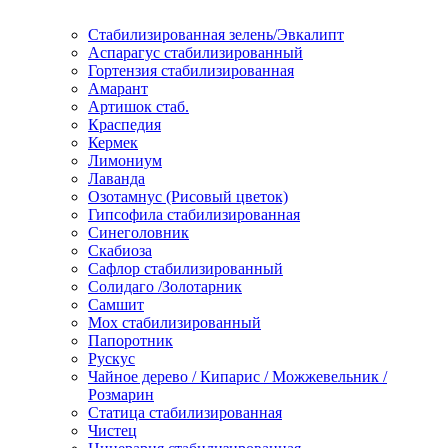
Стабилизированная зелень/Эвкалипт
Аспарагус стабилизированный
Гортензия стабилизированная
Амарант
Артишок стаб.
Краспедия
Кермек
Лимониум
Лаванда
Озотамнус (Рисовый цветок)
Гипсофила стабилизированная
Синеголовник
Скабиоза
Сафлор стабилизированный
Солидаго /Золотарник
Самшит
Мох стабилизированный
Папоротник
Рускус
Чайное дерево / Кипарис / Можжевельник /
Розмарин
Статица стабилизированная
Чистец