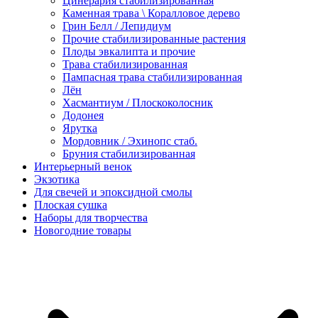
Цинерария стабилизированная
Каменная трава \ Коралловое дерево
Грин Белл / Лепидиум
Прочие стабилизированные растения
Плоды эвкалипта и прочие
Трава стабилизированная
Пампасная трава стабилизированная
Лён
Хасмантиум / Плоскоколосник
Додонея
Ярутка
Мордовник / Эхинопс стаб.
Бруния стабилизированная
Интерьерный венок
Экзотика
Для свечей и эпоксидной смолы
Плоская сушка
Наборы для творчества
Новогодние товары