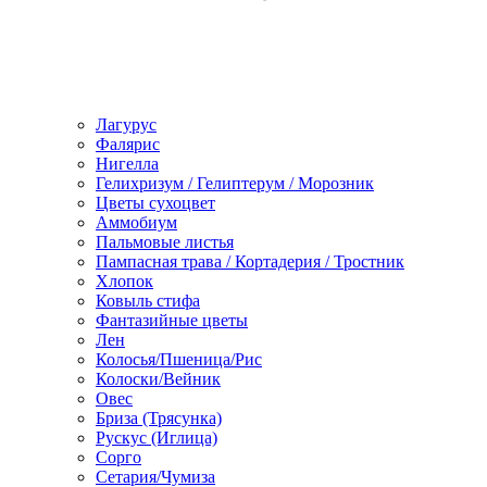
Лагурус
Фалярис
Нигелла
Гелихризум / Гелиптерум / Морозник
Цветы сухоцвет
Аммобиум
Пальмовые листья
Пампасная трава / Кортадерия / Тростник
Хлопок
Ковыль стифа
Фантазийные цветы
Лен
Колосья/Пшеница/Рис
Колоски/Вейник
Овес
Бриза (Трясунка)
Рускус (Иглица)
Сорго
Сетария/Чумиза