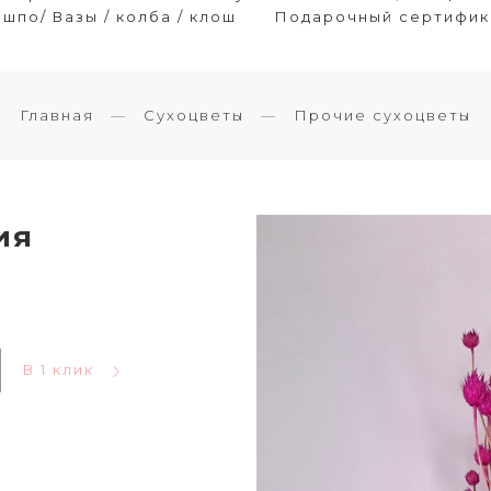
шпо/ Вазы / колба / клош
Подарочный сертифик
Главная
Сухоцветы
Прочие сухоцветы
ия
В 1 клик