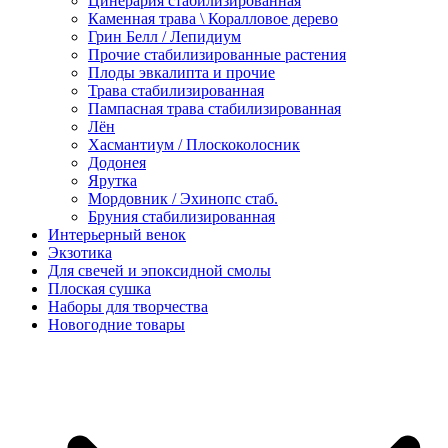
Цинерария стабилизированная
Каменная трава \ Коралловое дерево
Грин Белл / Лепидиум
Прочие стабилизированные растения
Плоды эвкалипта и прочие
Трава стабилизированная
Пампасная трава стабилизированная
Лён
Хасмантиум / Плоскоколосник
Додонея
Ярутка
Мордовник / Эхинопс стаб.
Бруния стабилизированная
Интерьерный венок
Экзотика
Для свечей и эпоксидной смолы
Плоская сушка
Наборы для творчества
Новогодние товары