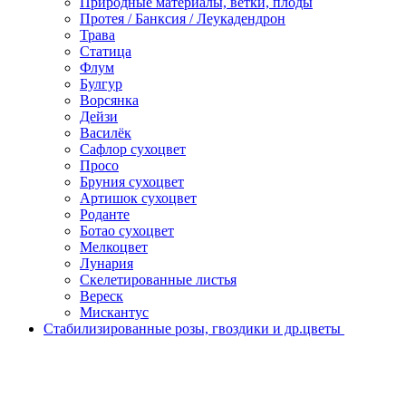
Природные материалы, ветки, плоды
Протея / Банксия / Леукадендрон
Трава
Статица
Флум
Булгур
Ворсянка
Дейзи
Василёк
Сафлор сухоцвет
Просо
Бруния сухоцвет
Артишок сухоцвет
Роданте
Ботао сухоцвет
Мелкоцвет
Лунария
Скелетированные листья
Вереск
Мискантус
Стабилизированные розы, гвоздики и др.цветы