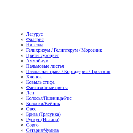
Лагурус
Фалярис
Нигелла
Гелихризум / Гелиптерум / Морозник
Цветы сухоцвет
Аммобиум
Пальмовые листья
Пампасная трава / Кортадерия / Тростник
Хлопок
Ковыль стифа
Фантазийные цветы
Лен
Колосья/Пшеница/Рис
Колоски/Вейник
Овес
Бриза (Трясунка)
Рускус (Иглица)
Сорго
Сетария/Чумиза