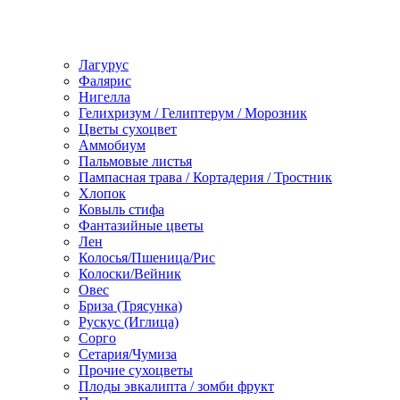
Лагурус
Фалярис
Нигелла
Гелихризум / Гелиптерум / Морозник
Цветы сухоцвет
Аммобиум
Пальмовые листья
Пампасная трава / Кортадерия / Тростник
Хлопок
Ковыль стифа
Фантазийные цветы
Лен
Колосья/Пшеница/Рис
Колоски/Вейник
Овес
Бриза (Трясунка)
Рускус (Иглица)
Сорго
Сетария/Чумиза
Прочие сухоцветы
Плоды эвкалипта / зомби фрукт