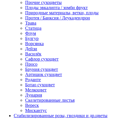
Прочие сухоцветы
Плоды эвкалипта / зомби фрукт
Природные материалы, ветки, плоды
Протея / Банксия / Леукадендрон
Трава
Статица
Флум
Булгур
Ворсянка
Дейзи
Василёк
Сафлор сухоцвет
Просо
Бруния сухоцвет
Артишок сухоцвет
Роданте
Ботао сухоцвет
Мелкоцвет
Лунария
Скелетированные листья
Вереск
Мискантус
Стабилизированные розы, гвоздики и др.цветы