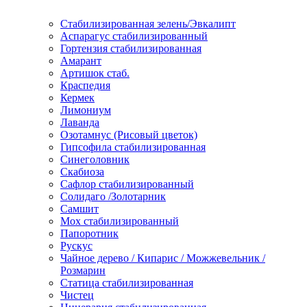
Стабилизированная зелень/Эвкалипт
Аспарагус стабилизированный
Гортензия стабилизированная
Амарант
Артишок стаб.
Краспедия
Кермек
Лимониум
Лаванда
Озотамнус (Рисовый цветок)
Гипсофила стабилизированная
Синеголовник
Скабиоза
Сафлор стабилизированный
Солидаго /Золотарник
Самшит
Мох стабилизированный
Папоротник
Рускус
Чайное дерево / Кипарис / Можжевельник /
Розмарин
Статица стабилизированная
Чистец