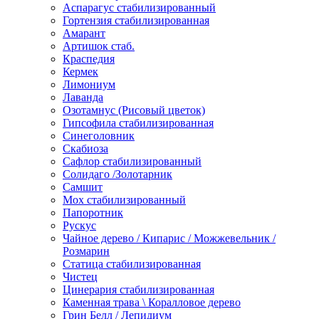
Аспарагус стабилизированный
Гортензия стабилизированная
Амарант
Артишок стаб.
Краспедия
Кермек
Лимониум
Лаванда
Озотамнус (Рисовый цветок)
Гипсофила стабилизированная
Синеголовник
Скабиоза
Сафлор стабилизированный
Солидаго /Золотарник
Самшит
Мох стабилизированный
Папоротник
Рускус
Чайное дерево / Кипарис / Можжевельник /
Розмарин
Статица стабилизированная
Чистец
Цинерария стабилизированная
Каменная трава \ Коралловое дерево
Грин Белл / Лепидиум