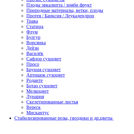
Плоды эвкалипта / зомби фрукт
Природные материалы, ветки, плоды
Протея / Банксия / Леукадендрон
Трава
Статица
Флум
Булгур
Ворсянка
Дейзи
Василёк
Сафлор сухоцвет
Просо
Бруния сухоцвет
Артишок сухоцвет
Роданте
Ботао сухоцвет
Мелкоцвет
Лунария
Скелетированные листья
Вереск
Мискантус
Стабилизированные розы, гвоздики и др.цветы