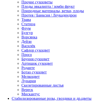
Прочие сухоцветы
Плоды эвкалипта / зомби фрукт
Природные материалы, ветки, плоды
Протея / Банксия / Леукадендрон
Трава
Статица
Флум
Булгур
Ворсянка
Дейзи
Василёк
Сафлор сухоцвет
Просо
Бруния сухоцвет
Артишок сухоцвет
Роданте
Ботао сухоцвет
Мелкоцвет
Лунария
Скелетированные листья
Вереск
Мискантус
Стабилизированные розы, гвоздики и др.цветы