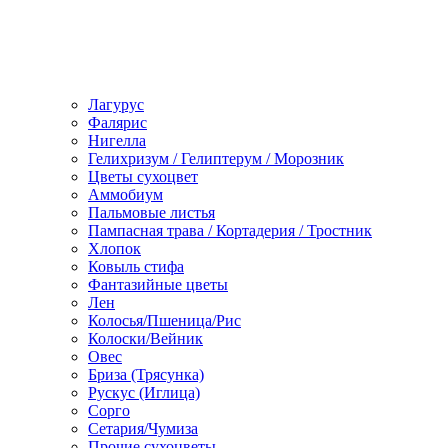
Лагурус
Фалярис
Нигелла
Гелихризум / Гелиптерум / Морозник
Цветы сухоцвет
Аммобиум
Пальмовые листья
Пампасная трава / Кортадерия / Тростник
Хлопок
Ковыль стифа
Фантазийные цветы
Лен
Колосья/Пшеница/Рис
Колоски/Вейник
Овес
Бриза (Трясунка)
Рускус (Иглица)
Сорго
Сетария/Чумиза
Прочие сухоцветы