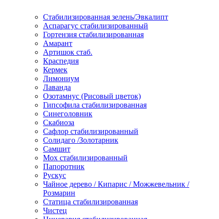
Стабилизированная зелень/Эвкалипт
Аспарагус стабилизированный
Гортензия стабилизированная
Амарант
Артишок стаб.
Краспедия
Кермек
Лимониум
Лаванда
Озотамнус (Рисовый цветок)
Гипсофила стабилизированная
Синеголовник
Скабиоза
Сафлор стабилизированный
Солидаго /Золотарник
Самшит
Мох стабилизированный
Папоротник
Рускус
Чайное дерево / Кипарис / Можжевельник /
Розмарин
Статица стабилизированная
Чистец