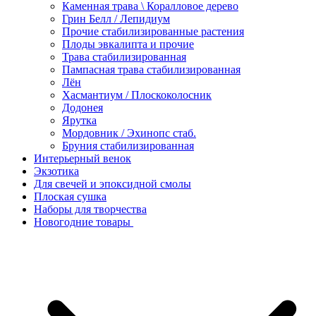
Каменная трава \ Коралловое дерево
Грин Белл / Лепидиум
Прочие стабилизированные растения
Плоды эвкалипта и прочие
Трава стабилизированная
Пампасная трава стабилизированная
Лён
Хасмантиум / Плоскоколосник
Додонея
Ярутка
Мордовник / Эхинопс стаб.
Бруния стабилизированная
Интерьерный венок
Экзотика
Для свечей и эпоксидной смолы
Плоская сушка
Наборы для творчества
Новогодние товары