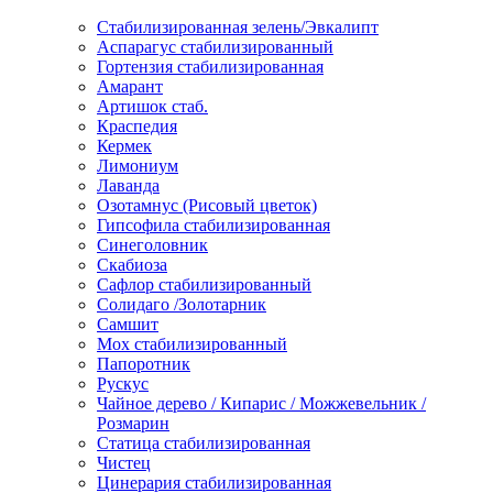
Стабилизированная зелень/Эвкалипт
Аспарагус стабилизированный
Гортензия стабилизированная
Амарант
Артишок стаб.
Краспедия
Кермек
Лимониум
Лаванда
Озотамнус (Рисовый цветок)
Гипсофила стабилизированная
Синеголовник
Скабиоза
Сафлор стабилизированный
Солидаго /Золотарник
Самшит
Мох стабилизированный
Папоротник
Рускус
Чайное дерево / Кипарис / Можжевельник /
Розмарин
Статица стабилизированная
Чистец
Цинерария стабилизированная