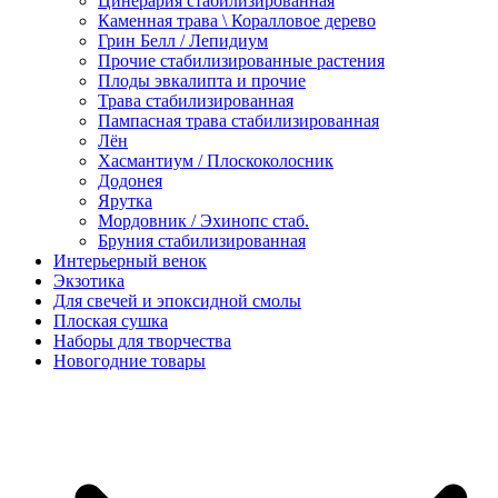
Цинерария стабилизированная
Каменная трава \ Коралловое дерево
Грин Белл / Лепидиум
Прочие стабилизированные растения
Плоды эвкалипта и прочие
Трава стабилизированная
Пампасная трава стабилизированная
Лён
Хасмантиум / Плоскоколосник
Додонея
Ярутка
Мордовник / Эхинопс стаб.
Бруния стабилизированная
Интерьерный венок
Экзотика
Для свечей и эпоксидной смолы
Плоская сушка
Наборы для творчества
Новогодние товары