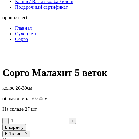
Кашпо/ Вазы / колба / клош
Подарочный сертификат
option-select
Главная
Сухоцветы
Сорго
Сорго Малахит 5 веток
колос 20-30см
общая длина 50-60см
На складе 27 шт
-
+
В корзину
В 1 клик