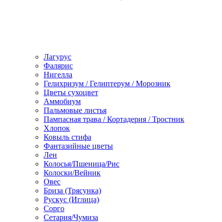
Лагурус
Фалярис
Нигелла
Гелихризум / Гелиптерум / Морозник
Цветы сухоцвет
Аммобиум
Пальмовые листья
Пампасная трава / Кортадерия / Тростник
Хлопок
Ковыль стифа
Фантазийные цветы
Лен
Колосья/Пшеница/Рис
Колоски/Вейник
Овес
Бриза (Трясунка)
Рускус (Иглица)
Сорго
Сетария/Чумиза