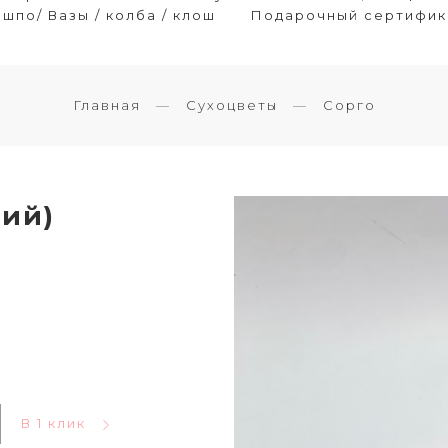
шпо/ Вазы / колба / клош
Подарочный сертифик
Главная
Сухоцветы
Сорго
ий)
В 1 клик